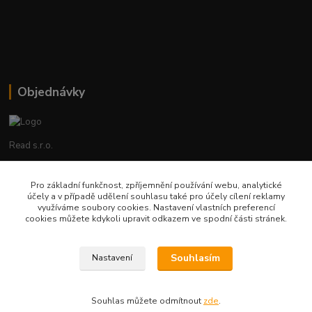
Objednávky
Read s.r.o.
Lenka Hrstková
Pro základní funkčnost, zpříjemnění používání webu, analytické
+420 602 388 763
účely a v případě udělení souhlasu také pro účely cílení reklamy
Po - Pá 8 - 14h
využíváme soubory cookies. Nastavení vlastních preferencí
cookies můžete kdykoli upravit odkazem ve spodní části stránek.
objednavky@read.cz
Souhlasím
Nastavení
Souhlas můžete odmítnout
zde
.
Vytvořeno na
Eshop-rychle.cz