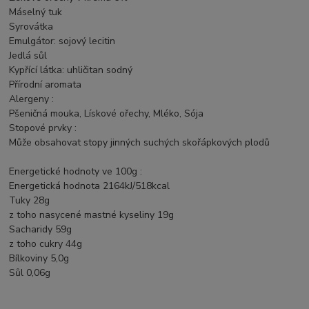
Máselný tuk
Syrovátka
Emulgátor: sojový lecitin
Jedlá sůl
Kypřící látka: uhličitan sodný
Přírodní aromata
Alergeny :
Pšeničná mouka, Lískové ořechy, Mléko, Sója
Stopové prvky :
Může obsahovat stopy jinných suchých skořápkových plodů
Energetické hodnoty ve 100g :
Energetická hodnota 2164kJ/518kcal
Tuky 28g
z toho nasycené mastné kyseliny 19g
Sacharidy 59g
z toho cukry 44g
Bílkoviny 5,0g
Sůl 0,06g