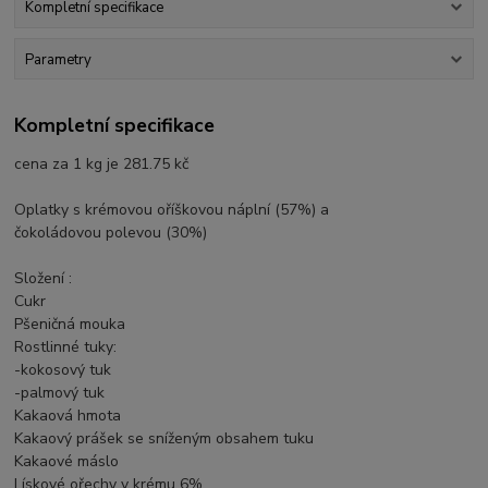
Kompletní specifikace
Parametry
Kompletní specifikace
cena za 1 kg je 281.75 kč
Oplatky s krémovou oříškovou náplní (57%) a
čokoládovou polevou (30%)
Složení :
Cukr
Pšeničná mouka
Rostlinné tuky:
-kokosový tuk
-palmový tuk
Kakaová hmota
Kakaový prášek se sníženým obsahem tuku
Kakaové máslo
Lískové ořechy v krému 6%