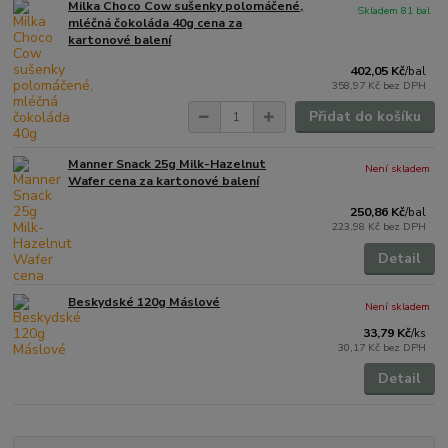
Milka Choco Cow sušenky polomáčené,
Skladem 81 bal
mléčná čokoláda 40g cena za
kartonové balení
402,05 Kč
/
bal
358,97 Kč
bez DPH
Přidat do košíku
Manner Snack 25g Milk-Hazelnut
Není skladem
Wafer cena za kartonové balení
250,86 Kč
/
bal
223,98 Kč
bez DPH
Detail
Beskydské 120g Máslové
Není skladem
33,79 Kč
/
ks
30,17 Kč
bez DPH
Detail