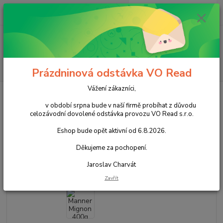
0
ks
+420 602 388 763
CZK
za
0,00 Kč
Po - Pá 8 - 14h
Menu
Hledat
Prázdninová odstávka VO Read
Vážení zákazníci,
Úvod
Cukrovinky
Nečokoládové cukrovinky
Oplatky a sušenky
Manner Mignon 400g cena za kartonové balení
v období srpna bude v naší firmě probíhat z důvodu
celozávodní dovolené odstávka provozu VO Read s.r.o.
Manner Mignon 400g cena za
Eshop bude opět aktivní od 6.8.2026.
kartonové balení
Děkujeme za pochopení.
Akce
Jaroslav Charvát
Zavřít