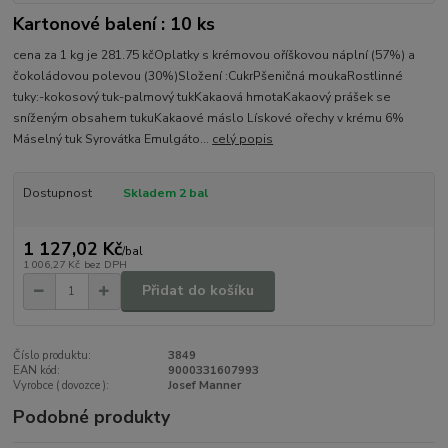
Kartonové balení : 10 ks
cena za 1 kg je 281.75 kčOplatky s krémovou oříškovou náplní (57%) a
čokoládovou polevou (30%)Složení :CukrPšeničná moukaRostlinné
tuky:-kokosový tuk-palmový tukKakaová hmotaKakaový prášek se
sníženým obsahem tukuKakaové máslo Lískové ořechy v krému 6%
Máselný tuk Syrovátka Emulgáto...
celý popis
Dostupnost
Skladem 2 bal
1 127,02 Kč
/
bal
1 006,27 Kč
bez DPH
Přidat do košíku
Číslo produktu:
3849
EAN kód:
9000331607993
Vyrobce ( dovozce ):
Josef Manner
Podobné produkty