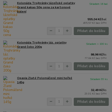
Kolonáda Trojhránky lázeňské oplatky
Skladem 16 bal
Grand kakao 50g cena za kartonové
balení
555,04 Kč
/
bal
495,57 Kč
bez DPH
Přidat do košíku
Kolonáda Trojhránky láz. oplatky
Skladem > 100 ks
Grand čoko 200g
86,96 Kč
/
ks
77,64 Kč
bez DPH
Přidat do košíku
Opavia Zlaté Polomáčené mini hořké
Skladem 99 ks
145g
32,49 Kč
/
ks
29,01 Kč
bez DPH
Přidat do košíku