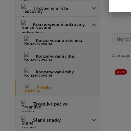
Ha
Těstoviny a rýže
Konzervované potraviny
Nejnově
Konzervovaná zelenina
Zobrazuji 
Konzervovaná jídla
Konzervované ryby
Akce
Paštiky
Trvanlivé pečivo
Slané snacky