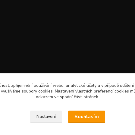
čnost, zpříjemnění používání webu, analytické účely a v případě udělení
y využíváme soubory cookies. Nastavení vlastních preferencí cookies mů
odkazem ve spodní části stránek.
Souhlasím
Nastavení