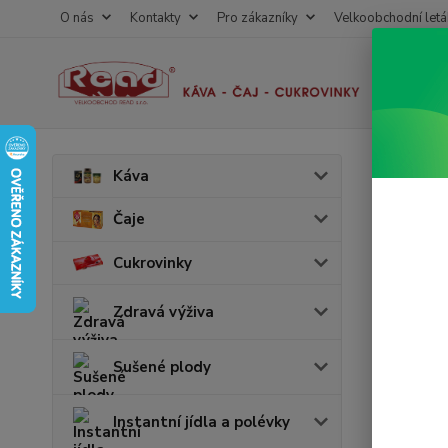
O nás
Kontakty
Pro zákazníky
Velkoobchodní letá
Úvod
K
Káva
Pašt
Čaje
Cukrovinky
Cena:
v 
Zdravá výživa
Skl
Sušené plody
Instantní jídla a polévky
Vyrobc