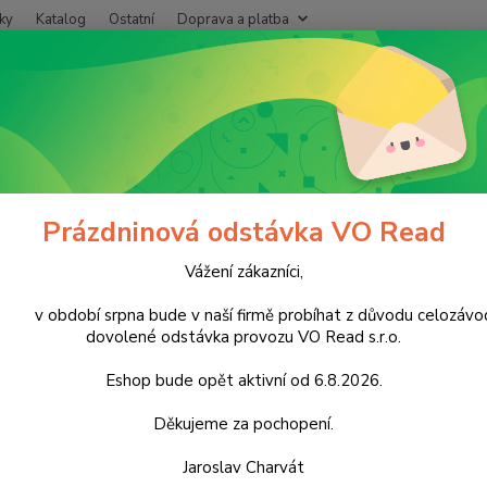
ky
Katalog
Ostatní
Doprava a platba
Nevíte
Hledat
+420
Po - P
onzervované potraviny
Paštiky
iky
Prázdninová odstávka VO Read
Vážení zákazníci,
Kč
Od
období srpna bude v naší firmě probíhat z důvodu celozávo
dovolené odstávka provozu VO Read s.r.o.
Eshop bude opět aktivní od 6.8.2026.
adem
Novinka
Děkujeme za pochopení.
Jaroslav Charvát
e ( dovozce )