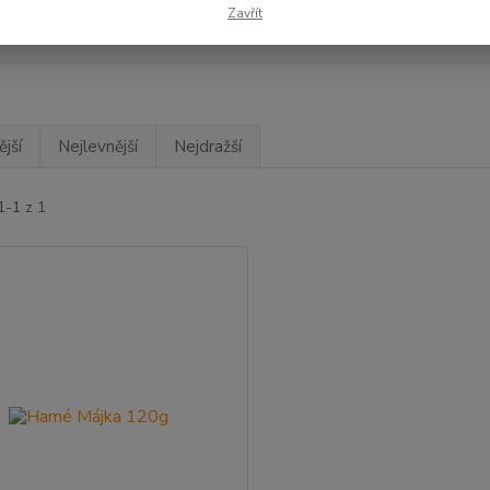
Zavřít
mé
(1)
jší
Nejlevnější
Nejdražší
1-1 z 1