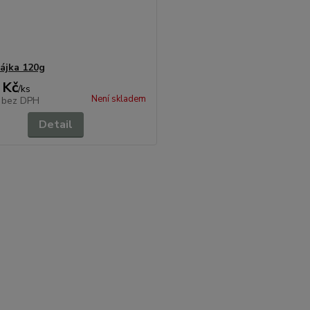
ájka 120g
 Kč
/
ks
Není skladem
č
bez DPH
Detail