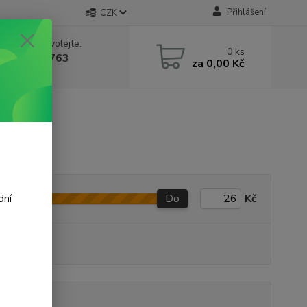
Přihlášení
CZK
 si rady? Zavolejte.
0
ks
 602 388 763
za
0,00 Kč
á 8 - 14h
Do
Kč
dní