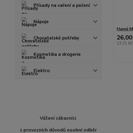
Přísady na vaření a pečení
Nápoje
Hamé M
26,00
Chovatelské potřeby
23,21 K
Kosmetika a drogerie
Elektro
Vážení zákazníci
,
z provozních důvodů osobní odběr