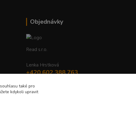
Objednávky
Read s.r.o.
Lenka Hrstková
+420 602 388 763
Po - Pá 8 - 14h
 souhlasu také pro
žete kdykoli upravit
objednavky@read.cz