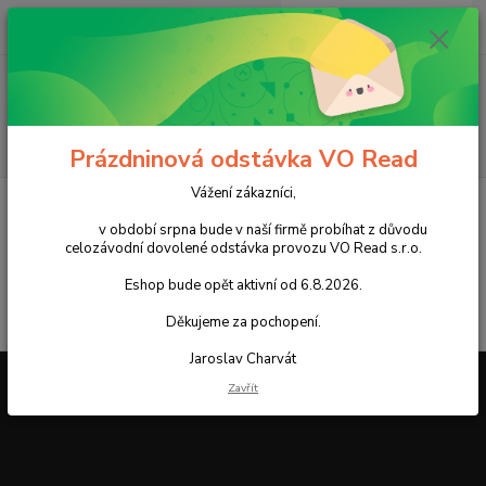
0
ks
+420 602 388 763
CZK
za
0,00 Kč
Po - Pá 8 - 14h
Menu
Hledat
Prázdninová odstávka VO Read
Vážení zákazníci,
Úvod
Doprava a platba »
v období srpna bude v naší firmě probíhat z důvodu
celozávodní dovolené odstávka provozu VO Read s.r.o.
Platba hotově je možná pouze u naší dopravy, nebo při osobním
odběru.
Eshop bude opět aktivní od 6.8.2026.
Děkujeme za pochopení.
Jaroslav Charvát
Zavřít