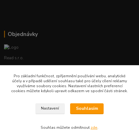
Objednávky
Read s.r.o.
Lenka Hrstková
Pro základní funkčnost, zpříjemnění používání webu, analytické
+420 602 388 763
účely a v případě udělení souhlasu také pro účely cílení reklamy
Po - Pá 8 - 14h
využíváme soubory cookies. Nastavení vlastních preferencí
cookies můžete kdykoli upravit odkazem ve spodní části stránek.
objednavky@read.cz
Souhlasím
Nastavení
Souhlas můžete odmítnout
zde
.
Vytvořeno na
Eshop-rychle.cz