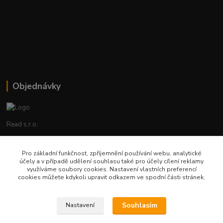
Objednávky
Read s.r.o.
Lenka Hrstková
Pro základní funkčnost, zpříjemnění používání webu, analytické
+420 602 388 763
účely a v případě udělení souhlasu také pro účely cílení reklamy
Po - Pá 8 - 14h
využíváme soubory cookies. Nastavení vlastních preferencí
cookies můžete kdykoli upravit odkazem ve spodní části stránek.
objednavky@read.cz
Souhlasím
Nastavení