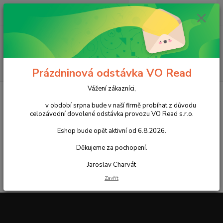
0
ks
+420 602 388 763
CZK
za
0,00 Kč
Po - Pá 8 - 14h
Menu
Hledat
Prázdninová odstávka VO Read
Vážení zákazníci,
Úvod
Kontakty
v období srpna bude v naší firmě probíhat z důvodu
celozávodní dovolené odstávka provozu VO Read s.r.o.
Read s.r.o.
Do Čertous 2760, hala D2
Eshop bude opět aktivní od 6.8.2026.
Praha 9 193 00
tel: +420 602 388 763
Děkujeme za pochopení.
objednavky@read.cz
Jaroslav Charvát
Zavřít