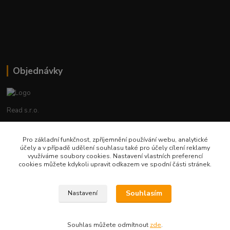
Objednávky
Read s.r.o.
Lenka Hrstková
Pro základní funkčnost, zpříjemnění používání webu, analytické
+420 602 388 763
účely a v případě udělení souhlasu také pro účely cílení reklamy
Po - Pá 8 - 14h
využíváme soubory cookies. Nastavení vlastních preferencí
cookies můžete kdykoli upravit odkazem ve spodní části stránek.
objednavky@read.cz
Souhlasím
Nastavení
Souhlas můžete odmítnout
zde
.