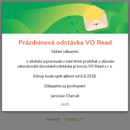
0
ks
+420 602 388 763
CZK
za
0,00 Kč
Po - Pá 8 - 14h
Menu
Hledat
Prázdninová odstávka VO Read
Úvod
Káva
Káva mletá
Vážení zákazníci,
Káva mletá
v období srpna bude v naší firmě probíhat z důvodu
celozávodní dovolené odstávka provozu VO Read s.r.o.
Eshop bude opět aktivní od 6.8.2026.
Upřesnit parametry
Děkujeme za pochopení.
Nejnovější
Nejlevnější
Nejdražší
Jaroslav Charvát
Zavřít
Zobrazuji 1-15 z 27
strana
z 2
další