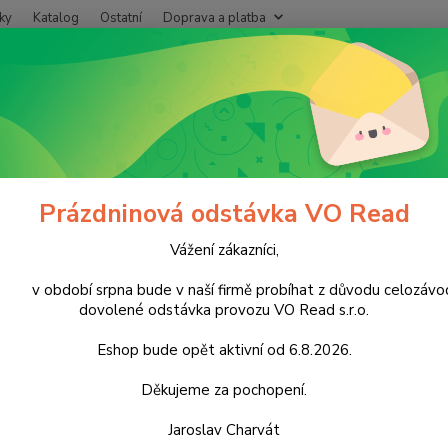
ky
Katalog
Ostatní
Doprava a platba
Nevíte
Hledat
+420
Po - P
hovatelské potřeby
Pro psy
psy
Prázdninová odstávka VO Read
Vážení zákazníci,
Kč
Od
období srpna bude v naší firmě probíhat z důvodu celozávo
dovolené odstávka provozu VO Read s.r.o.
Eshop bude opět aktivní od 6.8.2026.
adem
Novinka
Děkujeme za pochopení.
Jaroslav Charvát
e ( dovozce )