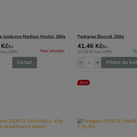
e Jumbone Medium Hovězí 180g
Pedigree Biscrok 200g
 Kč
41,46 Kč
/
ks
/
ks
Není skladem
Sk
č
bez DPH
37,02 Kč
bez DPH
Detail
Přidat do ko
Akce