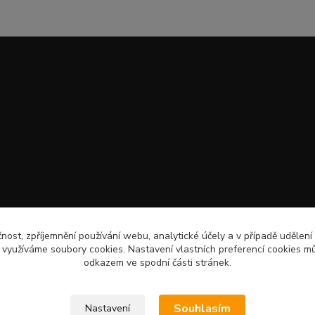
čnost, zpříjemnění používání webu, analytické účely a v případě udělení
y využíváme soubory cookies. Nastavení vlastních preferencí cookies mů
odkazem ve spodní části stránek.
Souhlasím
Nastavení