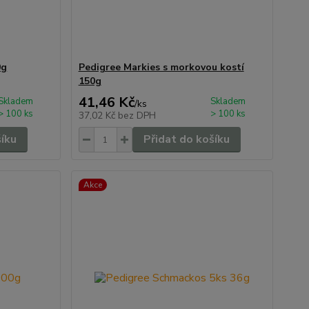
0g
Pedigree Markies s morkovou kostí
150g
41,46 Kč
Skladem
Skladem
/
ks
> 100 ks
> 100 ks
37,02 Kč
bez DPH
šíku
Přidat do košíku
Akce