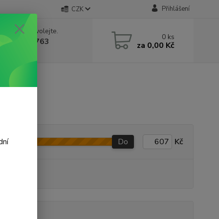
Přihlášení
CZK
 si rady? Zavolejte.
0
ks
 602 388 763
za
0,00 Kč
á 8 - 14h
Do
Kč
dní