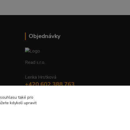
Objednávky
Read s.r.o.
Lenka Hrstková
+420 602 388 763
Po - Pá 8 - 14h
 souhlasu také pro
žete kdykoli upravit
objednavky@read.cz