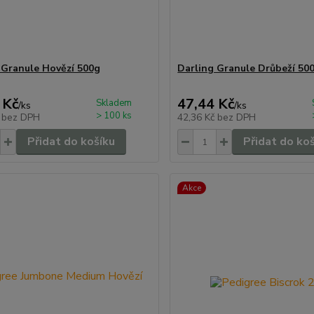
 Granule Hovězí 500g
Darling Granule Drůbeží 50
 Kč
47,44 Kč
Skladem
/
ks
/
ks
> 100 ks
č
bez DPH
42,36 Kč
bez DPH
Přidat do košíku
Přidat do ko
Akce