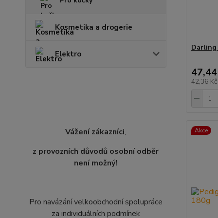
Pro kočky
Kosmetika a drogerie
Darling
Elektro
47,44
42,36 K
Akce
Vážení zákazníci
,
z provozních důvodů osobní odběr
není možný!
Pro navázání velkoobchodní spolupráce
za individuálních podmínek