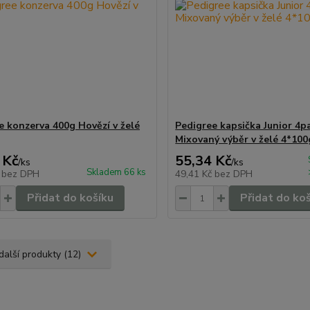
e konzerva 400g Hovězí v želé
Pedigree kapsička Junior 4p
Mixovaný výběr v želé 4*100
 Kč
55,34 Kč
/
ks
/
ks
Skladem 66 ks
č
bez DPH
49,41 Kč
bez DPH
Přidat do košíku
Přidat do ko
další produkty (12)