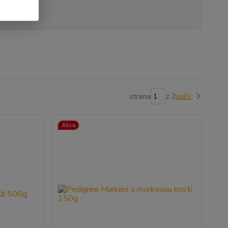
strana
z 2
další
Akce