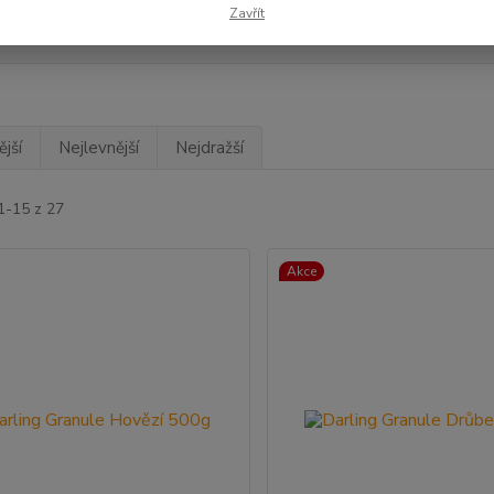
Zavřít
s
(25)
Purina
(2)
jší
Nejlevnější
Nejdražší
1-15 z 27
Akce