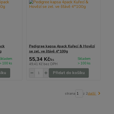
ack
Pedigree kapsa 4pack Kuřecí & Hovězí
g
se zel. ve šťávě 4*100g
55,34 Kč
Skladem
Skladem
/
ks
> 100 ks
> 100 ks
49,41 Kč
bez DPH
šíku
Přidat do košíku
strana
z 2
další