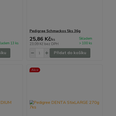
Pedigree Schmackos 5ks 36g
25,86 Kč
Skladem
/
ks
ladem 13 ks
> 100 ks
23,09 Kč
bez DPH
šíku
Přidat do košíku
Akce