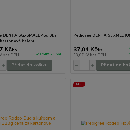
e DENTA StixSMALL 45g 3ks
Pedigree DENTA StixMEDIU
 kartonové balení
7 Kč
37,04 Kč
/
bal
/
ks
Skladem 23 bal
Kč
bez DPH
33,07 Kč
bez DPH
Přidat do košíku
Přidat do ko
Akce