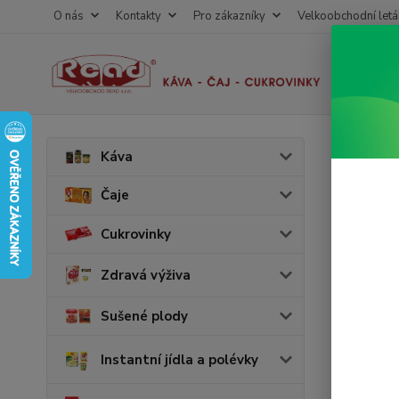
O nás
Kontakty
Pro zákazníky
Velkoobchodní letá
Úvod
C
Káva
Pro 
Čaje
Cukrovinky
Cena:
v 
Zdravá výživa
Sušené plody
Skl
Instantní jídla a polévky
Vyrobc