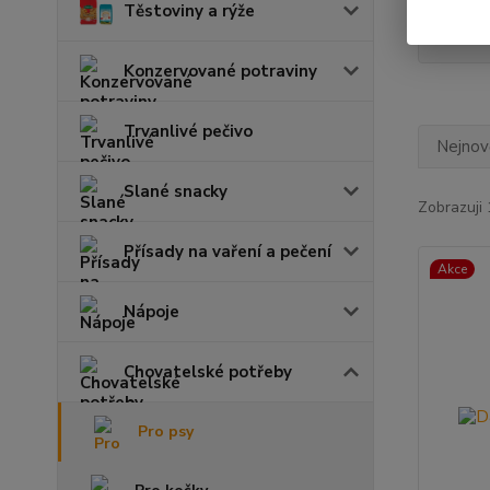
Těstoviny a rýže
Mar
Konzervované potraviny
Trvanlivé pečivo
Nejnově
Slané snacky
Zobrazuji 
Přísady na vaření a pečení
Akce
Nápoje
Chovatelské potřeby
Pro psy