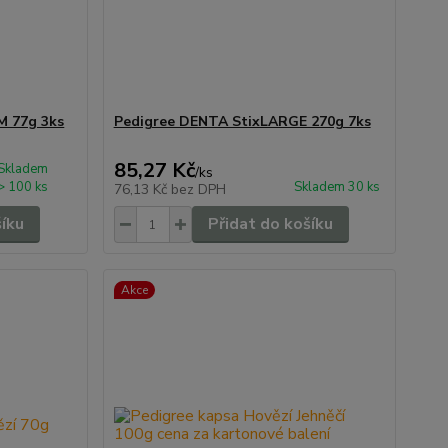
M 77g 3ks
Pedigree DENTA StixLARGE 270g 7ks
85,27 Kč
Skladem
/
ks
> 100 ks
Skladem 30 ks
76,13 Kč
bez DPH
šíku
Přidat do košíku
Akce