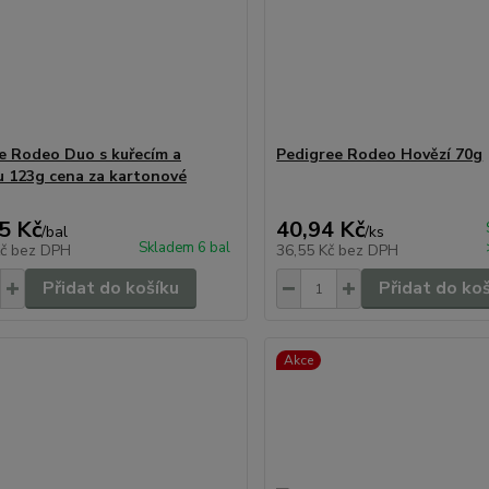
e Rodeo Duo s kuřecím a
Pedigree Rodeo Hovězí 70g
u 123g cena za kartonové
5 Kč
40,94 Kč
/
bal
/
ks
Skladem 6 bal
Kč
bez DPH
36,55 Kč
bez DPH
Přidat do košíku
Přidat do ko
Akce