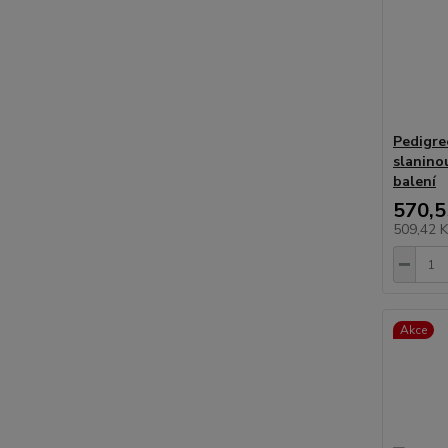
Pedigre
slanino
balení
570,5
509,42 
Akce