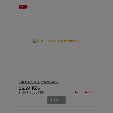
Akce
KOFILA bílá 35g tyčinka* <
16,24 Kč
/
ks
Není skladem
14,50 Kč
bez DPH
Detail