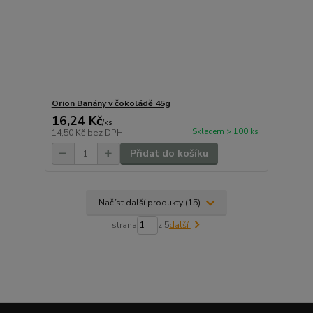
Orion Banány v čokoládě 45g
16,24 Kč
/
ks
Skladem > 100 ks
14,50 Kč
bez DPH
Přidat do košíku
Načíst další produkty (15)
strana
z 5
další