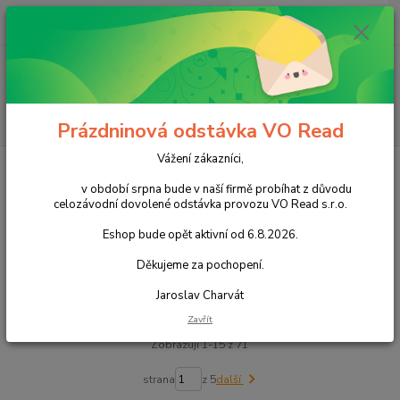
0
ks
+420 602 388 763
CZK
za
0,00 Kč
Po - Pá 8 - 14h
Menu
Hledat
Prázdninová odstávka VO Read
Vážení zákazníci,
Úvod
Cukrovinky
Čokoládové cukrovinky
Čokoládové tyčinky
v období srpna bude v naší firmě probíhat z důvodu
Čokoládové tyčinky
celozávodní dovolené odstávka provozu VO Read s.r.o.
Eshop bude opět aktivní od 6.8.2026.
Upřesnit parametry
Děkujeme za pochopení.
Jaroslav Charvát
Nejnovější
Nejlevnější
Nejdražší
Zavřít
Zobrazuji 1-15 z 71
strana
z 5
další