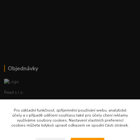
Objednávky
Read s.r.o.
Lenka Hrstková
Pro základní funkčnost, zpříjemnění používání webu, analytické
+420 602 388 763
účely a v případě udělení souhlasu také pro účely cílení reklamy
Po - Pá 8 - 14h
využíváme soubory cookies. Nastavení vlastních preferencí
cookies můžete kdykoli upravit odkazem ve spodní části stránek.
objednavky@read.cz