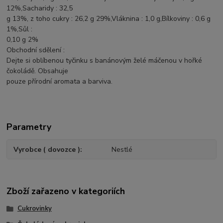
12%,Sacharidy : 32,5
g 13%, z toho cukry : 26,2 g 29%,Vláknina : 1,0 g,Bílkoviny : 0,6 g
1%,Sůl :
0,10 g 2%
Obchodní sdělení :
Dejte si oblíbenou tyčinku s banánovým želé máčenou v hořké
čokoládě. Obsahuje
pouze přírodní aromata a barviva.
Parametry
Vyrobce ( dovozce )
Nestlé
Zboží zařazeno v kategoriích
Cukrovinky