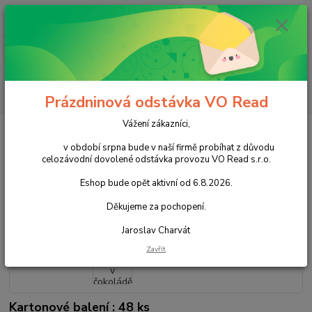
0
ks
+420 602 388 763
CZK
za
0,00 Kč
Po - Pá 8 - 14h
Menu
Hledat
Prázdninová odstávka VO Read
Vážení zákazníci,
Úvod
Cukrovinky
Čokoládové cukrovinky
Čokoládové tyčinky
Orion
Banány v čokoládě 45g
v období srpna bude v naší firmě probíhat z důvodu
celozávodní dovolené odstávka provozu VO Read s.r.o.
Orion Banány v čokoládě 45g
Eshop bude opět aktivní od 6.8.2026.
Akce
Děkujeme za pochopení.
Jaroslav Charvát
Zavřít
Kartonové balení : 48 ks