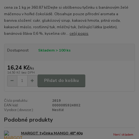
cena za 1 kg je 360.87 kčDejte si oblíbenou tyčinku s banánovým želé
máčenou v hořké čokoládě. Obsahuje pouze přírodní aromata a
barviva.složení: cukr, glukózový sirup, kakaová hmota, pitná voda,
kakaové máslo, rostlinný tuk, mléčný tuk, želírující látka (pektin),
banánová šťáva 0,6 %, kyselina citr...
celý popis
Dostupnost
Skladem > 100 ks
16,24 Kč
/
ks
14,50 Kč
bez DPH
Přidat do košíku
Číslo produktu:
2619
EAN kód:
0000085924802
Vyrobce ( dovozce ):
Nestlé
Podobné produkty
MARGOT tyčinka MANGO 48*40g
Není skladem