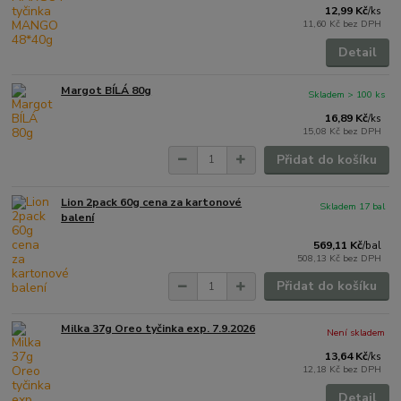
12,99 Kč
/
ks
11,60 Kč
bez DPH
Detail
Margot BÍLÁ 80g
Skladem > 100 ks
16,89 Kč
/
ks
15,08 Kč
bez DPH
Přidat do košíku
Lion 2pack 60g cena za kartonové
Skladem 17 bal
balení
569,11 Kč
/
bal
508,13 Kč
bez DPH
Přidat do košíku
Milka 37g Oreo tyčinka exp. 7.9.2026
Není skladem
13,64 Kč
/
ks
12,18 Kč
bez DPH
Detail