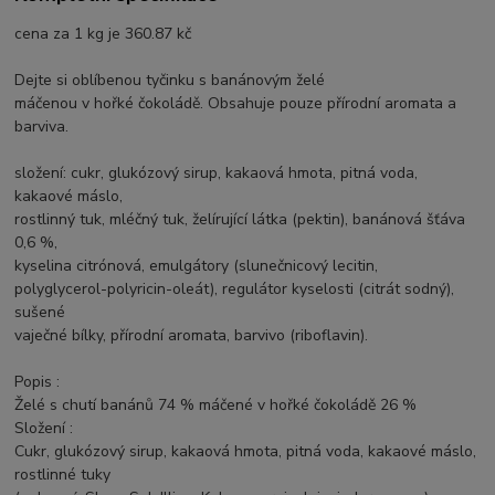
cena za 1 kg je 360.87 kč
Dejte si oblíbenou tyčinku s banánovým želé
máčenou v hořké čokoládě. Obsahuje pouze přírodní aromata a
barviva.
složení: cukr, glukózový sirup, kakaová hmota, pitná voda,
kakaové máslo,
rostlinný tuk, mléčný tuk, želírující látka (pektin), banánová šťáva
0,6 %,
kyselina citrónová, emulgátory (slunečnicový lecitin,
polyglycerol-polyricin-oleát), regulátor kyselosti (citrát sodný),
sušené
vaječné bílky, přírodní aromata, barvivo (riboflavin).
Popis :
Želé s chutí banánů 74 % máčené v hořké čokoládě 26 %
Složení :
Cukr, glukózový sirup, kakaová hmota, pitná voda, kakaové máslo,
rostlinné tuky