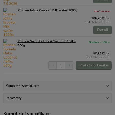
Roshen Johny Krocker Milk wafer 1000g
Není skladem
206,70 Kč
/
ks
184,55 Kč
bez DPH
Detail
Roshen Sweets Flaksi Coconut / 54ks
Skladem > 100 ks
500g
90,98 Kč
/
ks
81,23 Kč
bez DPH
Přidat do košíku
Kompletní specifikace
Parametry
Kompletní specifikace