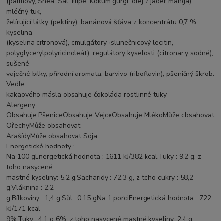
(palmový, Shea, Sal, Illipe, Kokum gurgi, olej z jader manga),
mléčný tuk,
želírující látky (pektiny), banánová šťáva z koncentrátu 0,7 %,
kyselina
(kyselina citronová), emulgátory (slunečnicový lecitin,
polyglycerylpolyricinoleát), regulátory kyselosti (citronany sodné),
sušené
vaječné bílky, přírodní aromata, barvivo (riboflavin), pšeničný škrob.
Vedle
kakaového másla obsahuje čokoláda rostlinné tuky
Alergeny :
Obsahuje PšeniceObsahuje VejceObsahuje MlékoMůže obsahovat
OřechyMůže obsahovat
ArašídyMůže obsahovat Sója
Energetické hodnoty :
Na 100 gEnergetická hodnota : 1611 kJ/382 kcal,Tuky : 9,2 g, z
toho nasycené
mastné kyseliny: 5,2 g,Sacharidy : 72,3 g, z toho cukry : 58,2
g,Vláknina : 2,2
g,Bílkoviny : 1,4 g,Sůl : 0,15 gNa 1 porciEnergetická hodnota : 722
kJ/171 kcal
9%,Tuky : 4,1 g 6%, z toho nasycené mastné kyseliny: 2,4 g