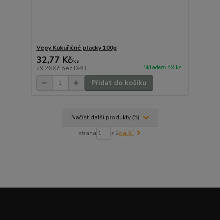
Vepy Kukuřičné placky 100g
32,77 Kč
/
ks
Skladem 59 ks
29,26 Kč
bez DPH
Přidat do košíku
Načíst další produkty (5)
strana
z 2
další