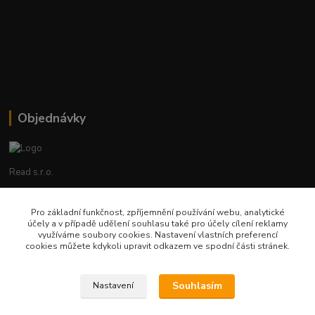
Objednávky
Read s.r.o.
Lenka Hrstková
Pro základní funkčnost, zpříjemnění používání webu, analytické
+420 602 388 763
účely a v případě udělení souhlasu také pro účely cílení reklamy
Po - Pá 8 - 14h
využíváme soubory cookies. Nastavení vlastních preferencí
cookies můžete kdykoli upravit odkazem ve spodní části stránek.
objednavky@read.cz
Souhlasím
Nastavení