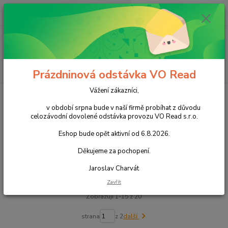
0
ks
+420 602 388 763
CZK
za
0,00 Kč
Po - Pá 8 - 14h
Menu
Hledat
Prázdninová odstávka VO Read
Vážení zákazníci,
Úvod
Zdravá výživa
Bezlepková
v období srpna bude v naší firmě probíhat z důvodu
Bezlepková
celozávodní dovolené odstávka provozu VO Read s.r.o.
Eshop bude opět aktivní od 6.8.2026.
Upřesnit parametry
Děkujeme za pochopení.
Jaroslav Charvát
Nejnovější
Nejlevnější
Nejdražší
Zavřít
Zobrazuji 1-15 z 20
strana
z 2
další