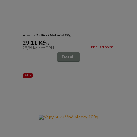
Amrth Delfínci Natural 80g
29,11 Kč
/
ks
Není skladem
25,99 Kč
bez DPH
Detail
Akce