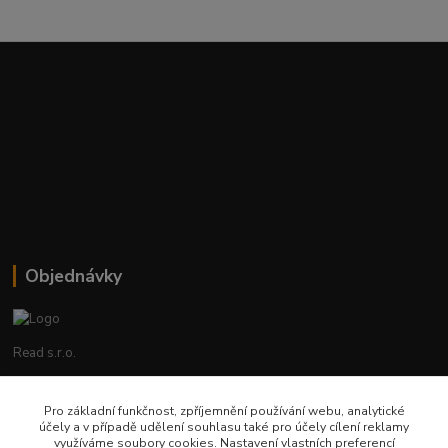
Objednávky
Read s.r.o.
Lenka Hrstková
Pro základní funkčnost, zpříjemnění používání webu, analytické
+420 602 388 763
účely a v případě udělení souhlasu také pro účely cílení reklamy
Po - Pá 8 - 14h
využíváme soubory cookies. Nastavení vlastních preferencí