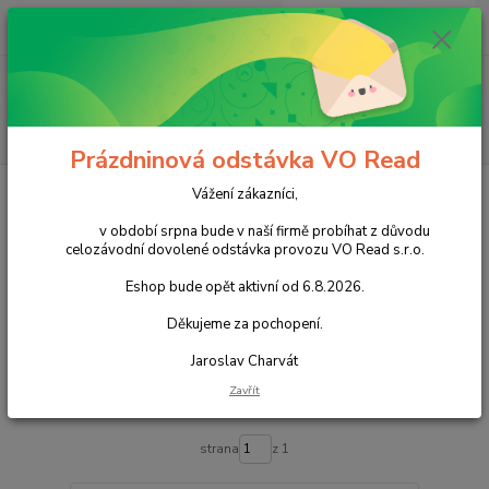
0
ks
+420 602 388 763
CZK
za
0,00 Kč
Po - Pá 8 - 14h
Menu
Hledat
Prázdninová odstávka VO Read
Úvod
Nápoje
Nealkoholické nápoje
Proteinové
Vážení zákazníci,
Proteinové
v období srpna bude v naší firmě probíhat z důvodu
celozávodní dovolené odstávka provozu VO Read s.r.o.
Eshop bude opět aktivní od 6.8.2026.
Upřesnit parametry
Děkujeme za pochopení.
Nejnovější
Nejlevnější
Nejdražší
Jaroslav Charvát
Zavřít
Zobrazuji 1-5 z 5
strana
z 1