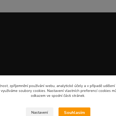
čnost, zpříjemnění používání webu, analytické účely a v případě udělení
y využíváme soubory cookies. Nastavení vlastních preferencí cookies mů
odkazem ve spodní části stránek.
Souhlasím
Nastavení