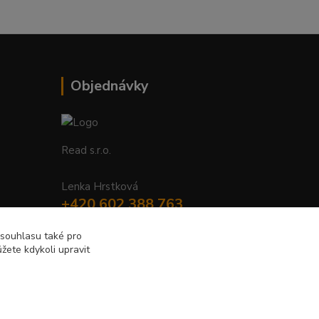
Objednávky
Read s.r.o.
Lenka Hrstková
+420 602 388 763
Po - Pá 8 - 14h
 souhlasu také pro
žete kdykoli upravit
objednavky@read.cz