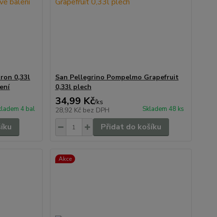
ron 0,33l
San Pellegrino Pompelmo Grapefruit
ení
0,33l plech
34,99 Kč
/
ks
kladem 4 bal
Skladem 48 ks
28,92 Kč
bez DPH
šíku
Přidat do košíku
Akce