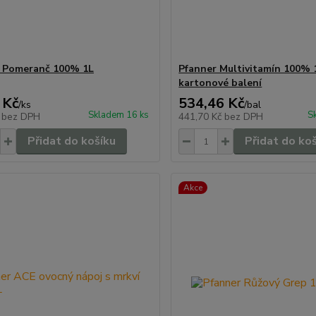
 Pomeranč 100% 1L
Pfanner Multivitamín 100% 
kartonové balení
 Kč
534,46 Kč
/
ks
/
bal
Skladem 16 ks
S
č
bez DPH
441,70 Kč
bez DPH
Přidat do košíku
Přidat do ko
Akce