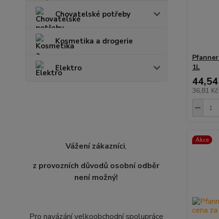
Chovatelské potřeby
Kosmetika a drogerie
Pfanner
1L
Elektro
44,54
36,81 K
Akce
Vážení zákazníci
,
z provozních důvodů osobní odběr
není možný!
Pro navázání velkoobchodní spolupráce