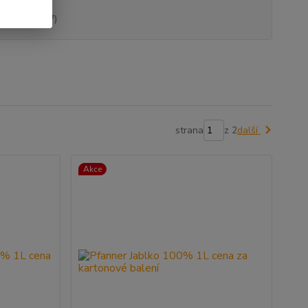
ellegrino
(7)
strana
z 2
další
Akce