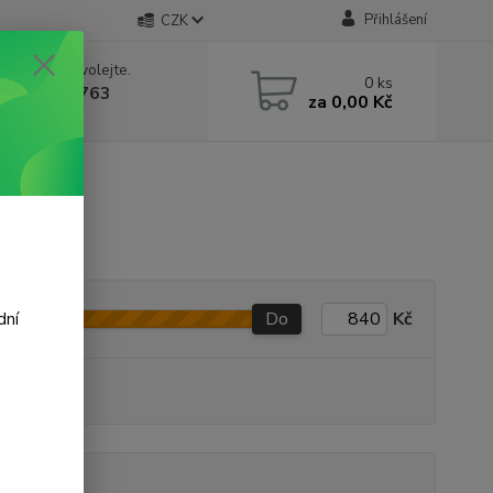
Přihlášení
CZK
 si rady? Zavolejte.
0
ks
 602 388 763
za
0,00 Kč
á 8 - 14h
Do
Kč
dní