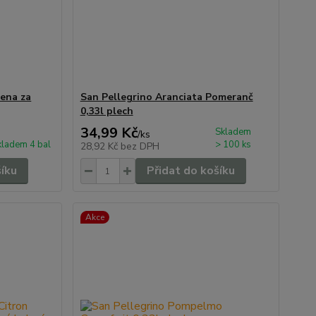
cena za
San Pellegrino Aranciata Pomeranč
0,33l plech
34,99 Kč
Skladem
/
ks
kladem 4 bal
> 100 ks
28,92 Kč
bez DPH
šíku
Přidat do košíku
Akce