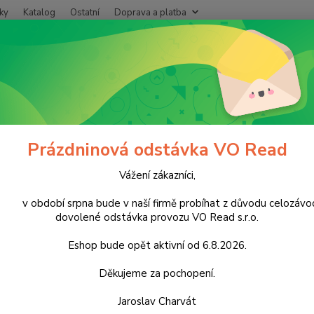
ky
Katalog
Ostatní
Doprava a platba
Nevíte
Hledat
+420
Po - P
ápoje
Nealkoholické nápoje
Džusy a ovocné šťávy
y a ovocné šťávy
Prázdninová odstávka VO Read
Vážení zákazníci,
Kč
Od
období srpna bude v naší firmě probíhat z důvodu celozávo
dovolené odstávka provozu VO Read s.r.o.
Eshop bude opět aktivní od 6.8.2026.
adem
Novinka
Děkujeme za pochopení.
Jaroslav Charvát
e ( dovozce )