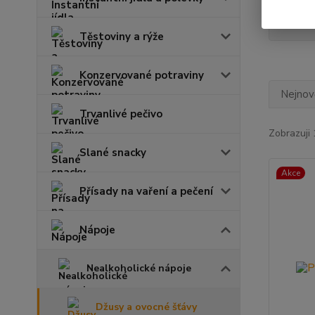
McC
Těstoviny a rýže
Konzervované potraviny
Nejnově
Trvanlivé pečivo
Zobrazuji 
Slané snacky
Akce
Přísady na vaření a pečení
Nápoje
Nealkoholické nápoje
Džusy a ovocné šťávy