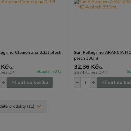
legrino Clementina 0,33l plech
San Pellegrino ARANCIA FI
plech 330ml
 Kč
32,36 Kč
/
ks
/
ks
Skladem 72 ks
Sk
č
bez DPH
26,74 Kč
bez DPH
Přidat do košíku
Přidat do ko
další produkty (11)