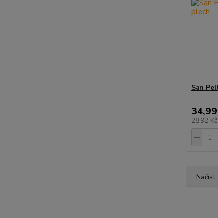
San Pel
34,99
28,92 K
Načíst 