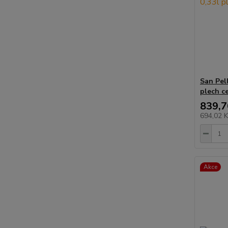
San Pel
plech c
839,7
694,02 
Akce