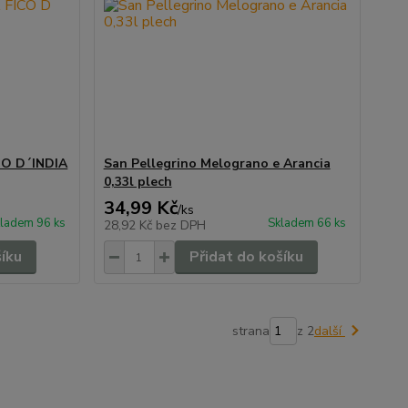
CO D´INDIA
San Pellegrino Melograno e Arancia
0,33l plech
34,99 Kč
/
ks
ladem 96 ks
Skladem 66 ks
28,92 Kč
bez DPH
šíku
Přidat do košíku
strana
z 2
další