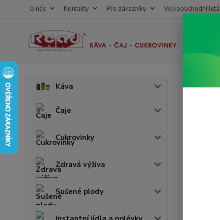
O nás
Kontakty
Pro zákazníky
Velkoobchodní letá
Úvod
N
Káva
Džus
Čaje
Cukrovinky
Cena:
v 
Zdravá výživa
Skl
Sušené plody
Vyrobc
Instantní jídla a polévky