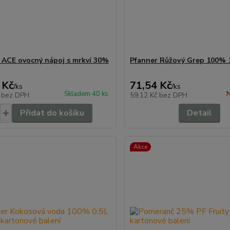
 ACE ovocný nápoj s mrkví 30%
Pfanner Růžový Grep 100% 
 Kč
71,54 Kč
/
ks
/
ks
Skladem 40 ks
N
č
bez DPH
59,12 Kč
bez DPH
Přidat do košíku
Detail
Akce