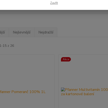
Zavřít
arter
(10)
Pfanner
(9)
Sanp
jší
Nejlevnější
Nejdražší
1-15 z 26
Akce