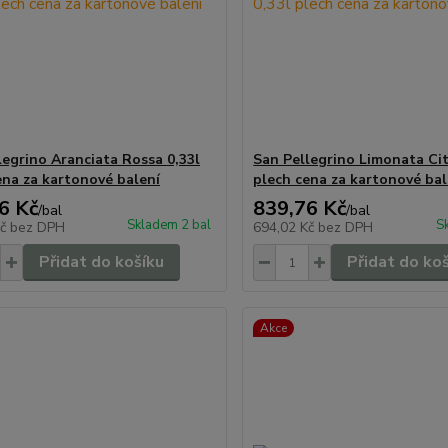
legrino Aranciata Rossa 0,33l
San Pellegrino Limonata Cit
ena za kartonové balení
plech cena za kartonové bal
6 Kč
839,76 Kč
/
bal
/
bal
Skladem 2 bal
S
Kč
bez DPH
694,02 Kč
bez DPH
Přidat do košíku
Přidat do ko
Akce