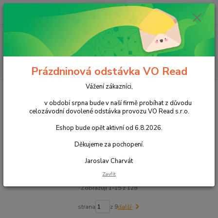
0
ks
+420 602 388 763
CZK
za
0,00 Kč
Po - Pá 8 - 14h
Menu
Hledat
Prázdninová odstávka VO Read
Vážení zákazníci,
Úvod
Čaje
Čaje porcované
v období srpna bude v naší firmě probíhat z důvodu
Čaje porcované
celozávodní dovolené odstávka provozu VO Read s.r.o.
Eshop bude opět aktivní od 6.8.2026.
Upřesnit parametry
Děkujeme za pochopení.
Jaroslav Charvát
Nejnovější
Nejlevnější
Nejdražší
Zavřít
Zobrazuji 1-15 z 128
strana
z 9
další