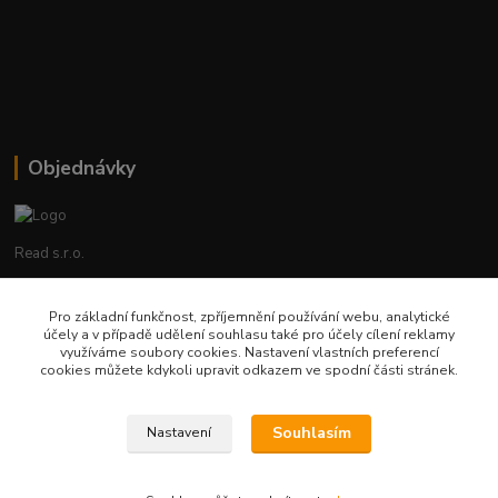
Objednávky
Read s.r.o.
Lenka Hrstková
Pro základní funkčnost, zpříjemnění používání webu, analytické
+420 602 388 763
účely a v případě udělení souhlasu také pro účely cílení reklamy
Po - Pá 8 - 14h
využíváme soubory cookies. Nastavení vlastních preferencí
cookies můžete kdykoli upravit odkazem ve spodní části stránek.
objednavky@read.cz
Souhlasím
Nastavení