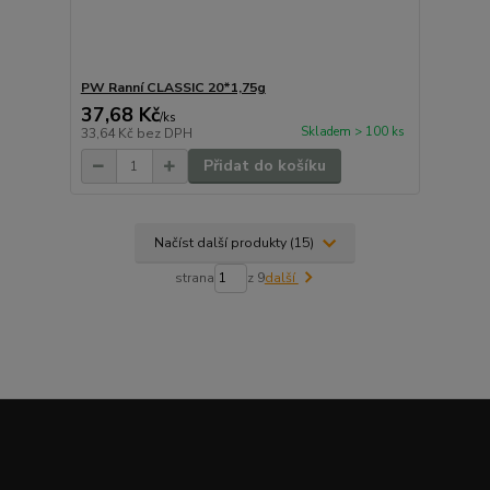
PW Ranní CLASSIC 20*1,75g
37,68 Kč
/
ks
Skladem > 100 ks
33,64 Kč
bez DPH
Přidat do košíku
Načíst další produkty (15)
strana
z 9
další