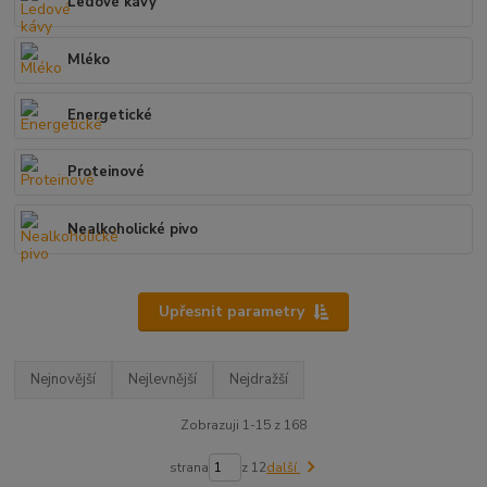
Ledové kávy
Mléko
Energetické
Proteinové
Nealkoholické pivo
Upřesnit parametry
Nejnovější
Nejlevnější
Nejdražší
Zobrazuji 1-15 z 168
strana
z 12
další