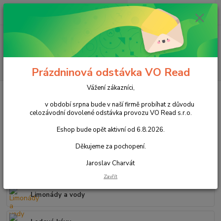
0
ks
+420 602 388 763
CZK
za
0,00 Kč
Po - Pá 8 - 14h
Menu
Hledat
Prázdninová odstávka VO Read
Vážení zákazníci,
Úvod
Nápoje
Nealkoholické nápoje
v období srpna bude v naší firmě probíhat z důvodu
Nealkoholické nápoje
celozávodní dovolené odstávka provozu VO Read s.r.o.
Eshop bude opět aktivní od 6.8.2026.
Džusy a ovocné šťávy
Děkujeme za pochopení.
Jaroslav Charvát
Ledové čaje
Zavřít
Limonády a vody