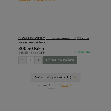
DrWitt POWER C pomeranč-pomelo 0,75l cena
za kartonové balení
300,50 Kč
/
bal
Skladem 6 bal
248,35 Kč
bez DPH
Přidat do košíku
Načíst další produkty (15)
strana
z 12
další