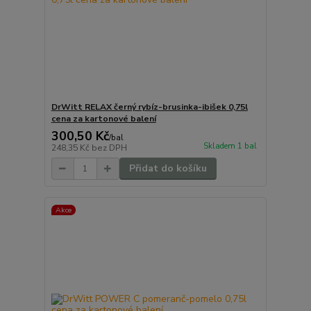
DrWitt RELAX černý rybíz-brusinka-ibišek 0,75l
cena za kartonové balení
300,50 Kč
/
bal
Skladem 1 bal
248,35 Kč
bez DPH
Přidat do košíku
Akce