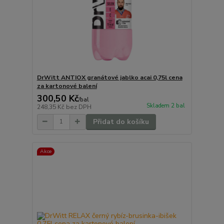
DrWitt ANTIOX granátové jablko acai 0,75l cena
za kartonové balení
300,50 Kč
/
bal
Skladem 2 bal
248,35 Kč
bez DPH
Přidat do košíku
Akce