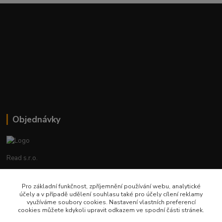
Objednávky
Read s.r.o.
Lenka Hrstková
Pro základní funkčnost, zpříjemnění používání webu, analytické
+420 602 388 763
účely a v případě udělení souhlasu také pro účely cílení reklamy
Po - Pá 8 - 14h
využíváme soubory cookies. Nastavení vlastních preferencí
cookies můžete kdykoli upravit odkazem ve spodní části stránek.
objednavky@read.cz