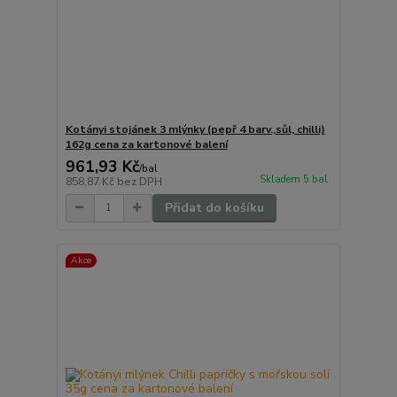
Kotányi stojánek 3 mlýnky (pepř 4 barv.,sůl, chilli)
162g cena za kartonové balení
961,93 Kč
/
bal
Skladem 5 bal
858,87 Kč
bez DPH
Přidat do košíku
Akce