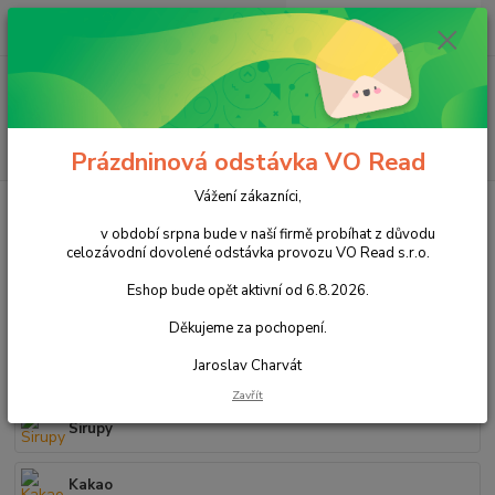
0
ks
+420 602 388 763
CZK
za
0,00 Kč
Po - Pá 8 - 14h
Menu
Hledat
Prázdninová odstávka VO Read
Vážení zákazníci,
Úvod
Přísady na vaření a pečení
v období srpna bude v naší firmě probíhat z důvodu
Přísady na vaření a pečení
celozávodní dovolené odstávka provozu VO Read s.r.o.
Eshop bude opět aktivní od 6.8.2026.
Mléko
Děkujeme za pochopení.
Jaroslav Charvát
Med
Zavřít
Sirupy
Kakao