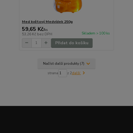
Med květový Medvídek 250g
59,65 Kč
/
ks
Skladem > 100 ks
53,26 Kč
bez DPH
Přidat do košíku
Načíst další produkty (7)
strana
z 2
další