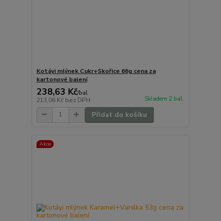
Kotáyi mlýnek Cukr+Skořice 66g cena za
kartonové balení
238,63 Kč
/
bal
Skladem 2 bal
213,06 Kč
bez DPH
Přidat do košíku
Akce