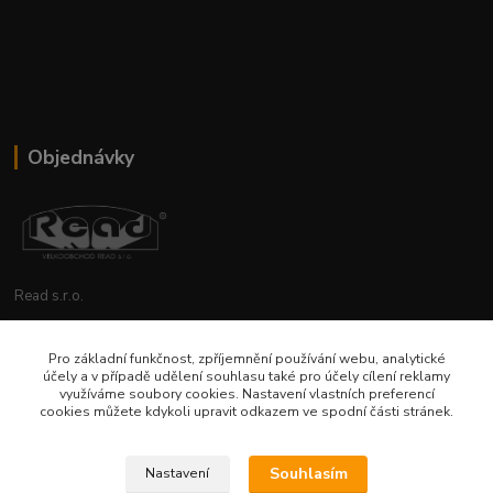
Objednávky
Read s.r.o.
Lenka Hrstková
Pro základní funkčnost, zpříjemnění používání webu, analytické
+420 602 388 763
účely a v případě udělení souhlasu také pro účely cílení reklamy
Po - Pá 8 - 14h
využíváme soubory cookies. Nastavení vlastních preferencí
cookies můžete kdykoli upravit odkazem ve spodní části stránek.
objednavky@read.cz
Souhlasím
Nastavení