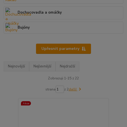
Dochucovadla a omáčky
Bujóny
Upřesnit parametry
Nejnovější
Nejlevnější
Nejdražší
Zobrazuji 1-15 z 22
strana
z 2
další
Akce