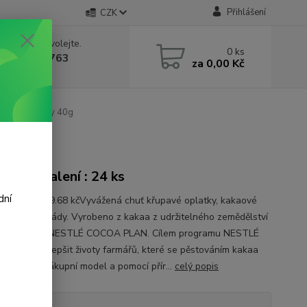
Přihlášení
CZK
 si rady? Zavolejte.
0
ks
 602 388 763
za
0,00 Kč
á 8 - 14h
 WHITE Chunky 40g
onové balení : 24 ks
dní
a 1 kg je 389.68 kčVyvážená chuť křupavé oplatky, kakaové
 a bílé čokolády. Vyrobeno z kakaa z udržitelného zemědělství
ci programu NESTLÉ COCOA PLAN. Cílem programu NESTLÉ
PLAN je zlepšit životy farmářů, které se pěstováním kakaa
kvalitňovat nákupní model a pomocí přír...
celý popis