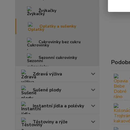
Žvýkačky
Oplatky a sušenky
Cukrovinky bez cukru
Sezonní cukrovinky
Podobn
Zdravá výživa
Sušené plody
Instantní jídla a polévky
Těstoviny a rýže