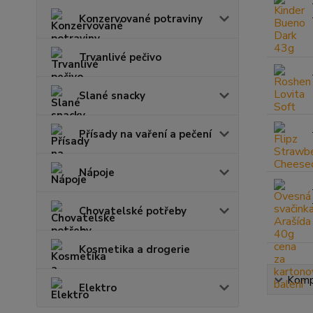
Konzervované potraviny
Trvanlivé pečivo
Slané snacky
Přísady na vaření a pečení
Nápoje
Chovatelské potřeby
Kosmetika a drogerie
Kompl
Elektro