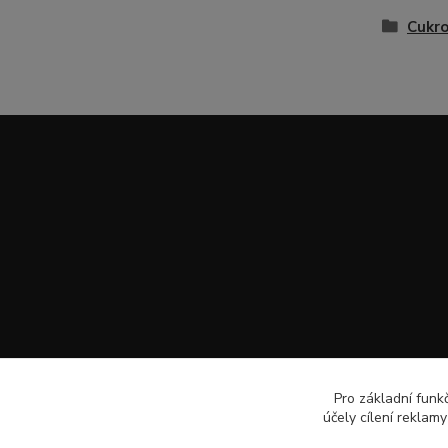
Cukro
Pro základní funk
účely cílení reklam