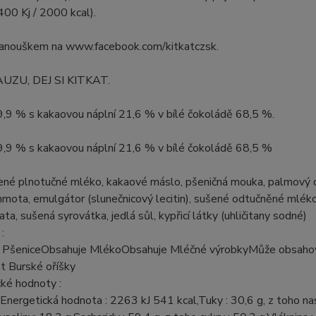
00 Kj / 2000 kcal).
fanouškem na www.facebook.com/kitkatczsk.
AUZU, DEJ SI KITKAT.
9,9 % s kakaovou náplní 21,6 % v bílé čokoládě 68,5 %.
9,9 % s kakaovou náplní 21,6 % v bílé čokoládě 68,5 %
ené plnotučné mléko, kakaové máslo, pšeničná mouka, palmový o
mota, emulgátor (slunečnicový lecitin), sušené odtučněné mlék
ata, sušená syrovátka, jedlá sůl, kypřicí látky (uhličitany sodné)
:
 PšeniceObsahuje MlékoObsahuje Mléčné výrobkyMůže obsah
t Burské oříšky
ké hodnoty :
nergetická hodnota : 2263 kJ 541 kcal,Tuky : 30,6 g, z toho n