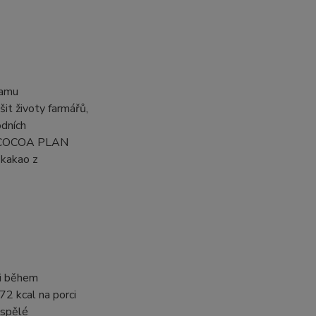
ramu
 životy farmářů,
odních
LÉ COCOA PLAN
 kakao z
si během
 kcal na porci
ospělé