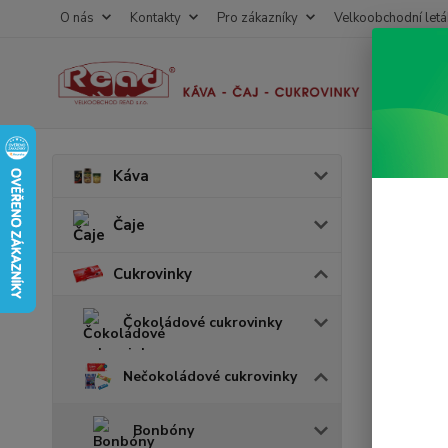
O nás
Kontakty
Pro zákazníky
Velkoobchodní letá
Úvod
C
Káva
Kit 
Čaje
Akce
Cukrovinky
v 
Čokoládové cukrovinky
Nečokoládové cukrovinky
Bonbóny