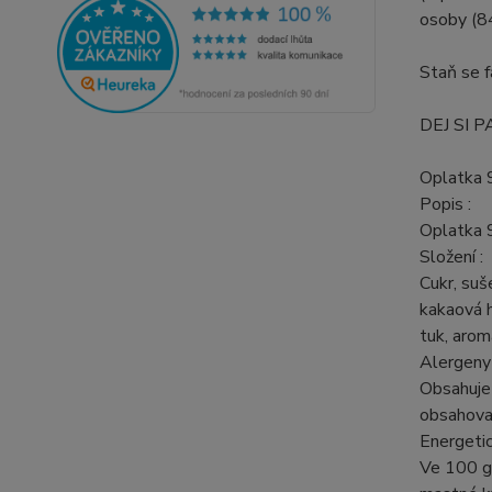
osoby (84
Staň se 
DEJ SI P
Oplatka 
Popis :
Oplatka 
Složení :
Cukr, suš
kakaová h
tuk, arom
Alergeny 
Obsahuje
obsahova
Energetic
Ve 100 gE