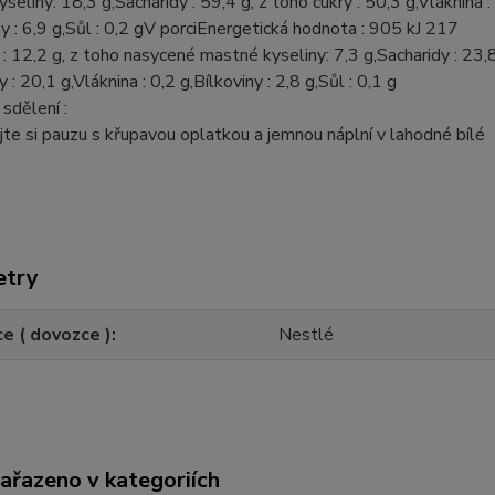
seliny: 18,3 g,Sacharidy : 59,4 g, z toho cukry : 50,3 g,Vláknina :
ny : 6,9 g,Sůl : 0,2 gV porciEnergetická hodnota : 905 kJ 217
 : 12,2 g, z toho nasycené mastné kyseliny: 7,3 g,Sacharidy : 23,8
 : 20,1 g,Vláknina : 0,2 g,Bílkoviny : 2,8 g,Sůl : 0,1 g
sdělení :
te si pauzu s křupavou oplatkou a jemnou náplní v lahodné bílé
.
etry
e ( dovozce )
Nestlé
zařazeno v kategoriích