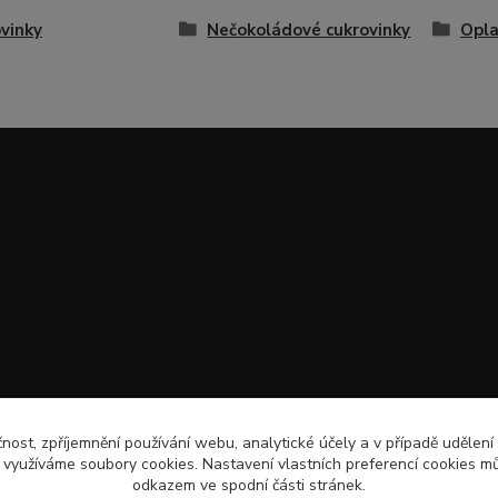
vinky
Nečokoládové cukrovinky
Opla
čnost, zpříjemnění používání webu, analytické účely a v případě udělení
y využíváme soubory cookies. Nastavení vlastních preferencí cookies mů
odkazem ve spodní části stránek.