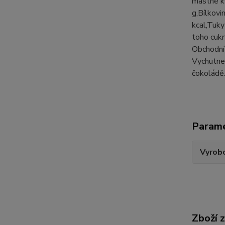
mastné ky
g,Bílkovi
kcal,Tuky
toho cukry
Obchodní 
Vychutnej
čokoládě
Param
Vyrobc
Zboží 