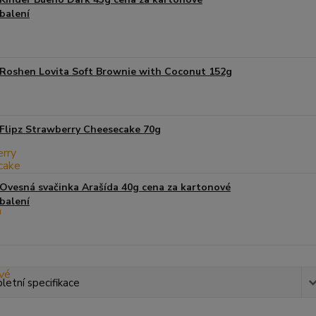
balení
Roshen Lovita Soft Brownie with Coconut 152g
Flipz Strawberry Cheesecake 70g
Ovesná svačinka Arašída 40g cena za kartonové
balení
etní specifikace