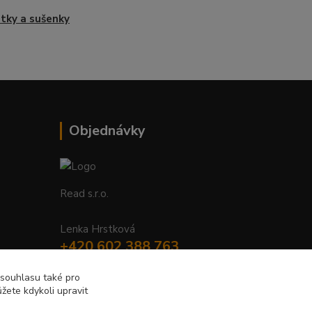
tky a sušenky
Objednávky
Read s.r.o.
Lenka Hrstková
+420 602 388 763
Po - Pá 8 - 14h
 souhlasu také pro
žete kdykoli upravit
objednavky@read.cz