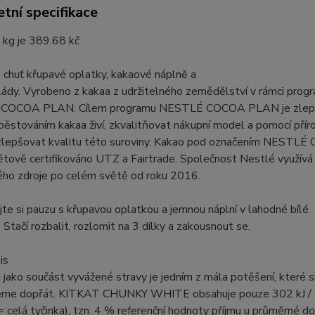
tní specifikace
 kg je 389.68 kč
 chuť křupavé oplatky, kakaové náplně a
lády. Vyrobeno z kakaa z udržitelného zemědělství v rámci prog
OCOA PLAN. Cílem programu NESTLÉ COCOA PLAN je zlepšit
pěstováním kakaa živí, zkvalitňovat nákupní model a pomocí přír
zlepšovat kvalitu této suroviny. Kakao pod označením NEST
ětově certifikováno UTZ a Fairtrade. Společnost Nestlé využívá
ého zdroje po celém světě od roku 2016.
te si pauzu s křupavou oplatkou a jemnou náplní v lahodné bílé
 Stačí rozbalit, rozlomit na 3 dílky a zakousnout se.
is
jako součást vyvážené stravy je jedním z mála potěšení, které 
me dopřát. KITKAT CHUNKY WHITE obsahuje pouze 302 kJ / 72
= celá tyčinka), tzn. 4 % referenční hodnoty příjmu u průměrné d