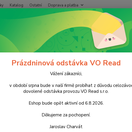
ky
Katalog
Ostatní
Doprava a platba
Nevíte
Hledat
+420
Po - P
ukrovinky
Nečokoládové cukrovinky
Oplatky a sušenky
Kit Kat
Kat WHITE Chunky 40g
Prázdninová odstávka VO Read
Vážení zákazníci,
Kart
období srpna bude v naší firmě probíhat z důvodu celozávo
cena z
dovolené odstávka provozu VO Read s.r.o.
náplně
v rám
Eshop bude opět aktivní od 6.8.2026.
COCOA 
živí, z
Děkujeme za pochopení.
Jaroslav Charvát