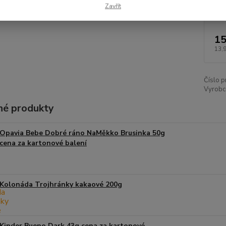
Dos
Zavřít
15
13,
Číslo p
Vyrobce
é produkty
Opavia Bebe Dobré ráno NaMěkko Brusinka 50g
cena za kartonové balení
Kolonáda Trojhránky kakaové 200g
Kinder Bueno Dark 43g cena za kartonové