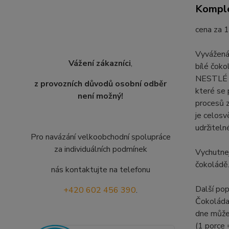
Komple
cena za 1
Vyvážená
Vážení zákazníci
,
bílé čoko
NESTLÉ C
z provozních důvodů osobní odběr
které se 
není možný!
procesů 
je celosv
udržiteln
Pro navázání velkoobchodní spolupráce
za individuálních podmínek
Vychutnej
čokoládě.
nás kontaktujte na telefonu
Další pop
+420 602 456 390
.
Čokoláda 
dne může
(1 porce 