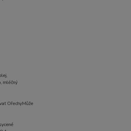
lej,
o, mléčný
ovat OřechyMůže
asycené