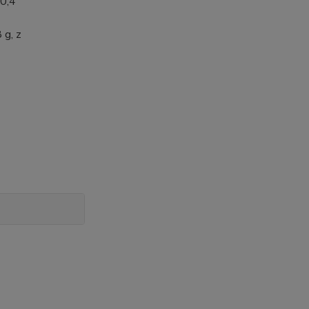
 0,4
 g, z