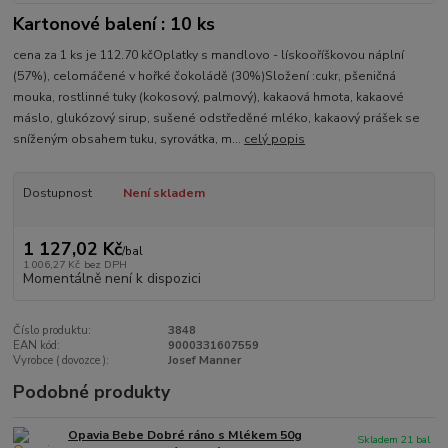
Kartonové balení : 10 ks
cena za 1 ks je 112.70 kčOplatky s mandlovo - lískooříškovou náplní
(57%), celomáčené v hořké čokoládě (30%)Složení :cukr, pšeničná
mouka, rostlinné tuky (kokosový, palmový), kakaová hmota, kakaové
máslo, glukózový sirup, sušené odstředěné mléko, kakaový prášek se
sníženým obsahem tuku, syrovátka, m...
celý popis
Dostupnost
Není skladem
1 127,02 Kč
/
bal
1 006,27 Kč
bez DPH
Momentálně není k dispozici
Číslo produktu:
3848
EAN kód:
9000331607559
Vyrobce ( dovozce ):
Josef Manner
Podobné produkty
Opavia Bebe Dobré ráno s Mlékem 50g
Skladem 21 bal