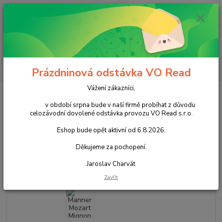
0
ks
+420 602 388 763
CZK
za
0,00 Kč
Po - Pá 8 - 14h
Menu
Hledat
Prázdninová odstávka VO Read
Vážení zákazníci,
Úvod
Cukrovinky
Nečokoládové cukrovinky
Oplatky a sušenky
Manner Mozart Mignon 300g cena za kartonové balení
v období srpna bude v naší firmě probíhat z důvodu
celozávodní dovolené odstávka provozu VO Read s.r.o.
Manner Mozart Mignon 300g
Eshop bude opět aktivní od 6.8.2026.
cena za kartonové balení
Děkujeme za pochopení.
Akce
Jaroslav Charvát
Zavřít