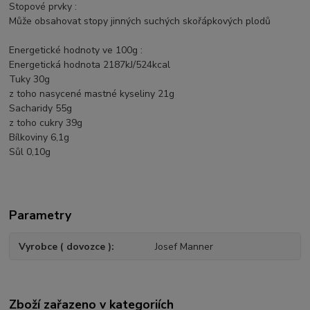
Stopové prvky :
Může obsahovat stopy jinných suchých skořápkových plodů
Energetické hodnoty ve 100g :
Energetická hodnota 2187kJ/524kcal
Tuky 30g
z toho nasycené mastné kyseliny 21g
Sacharidy 55g
z toho cukry 39g
Bílkoviny 6,1g
Sůl 0,10g
Parametry
Vyrobce ( dovozce )
Josef Manner
Zboží zařazeno v kategoriích