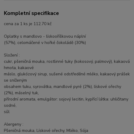
Kompletní specifikace
cena za 1 ks je 112.70 kč
Oplatky s mandlovo - lískooříškovou náplní
(57%), celomáčené v hořké čokoládě (30%)
Složení :
cukr, pšeničná mouka, rostlinné tuky (kokosový, palmový), kakaová
hmota, kakaové
máslo, glukózový sirup, sušené odstředěné mléko, kakaový prášek
se sníženým
obsahem tuku, syrovátka, mandlové pyré (2%), lískové ořechy
(2%), máselný tuk,
přírodní aromata, emulgátor: sojový lecitin, kypřící látka: uhličitany
sodné,
sůl
Alergeny :
Pšeničná mouka, Lískové ořechy, Mléko, Sója