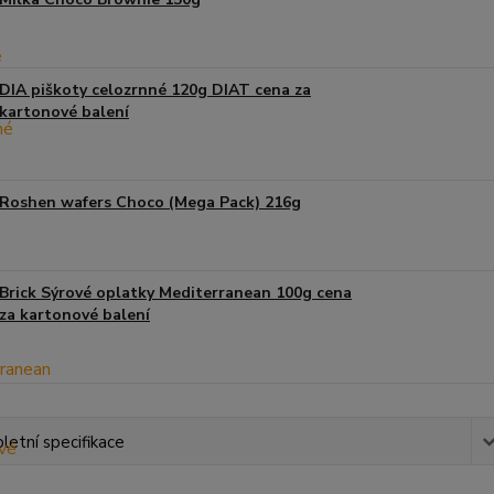
DIA piškoty celozrnné 120g DIAT cena za
kartonové balení
Roshen wafers Choco (Mega Pack) 216g
Brick Sýrové oplatky Mediterranean 100g cena
za kartonové balení
etní specifikace