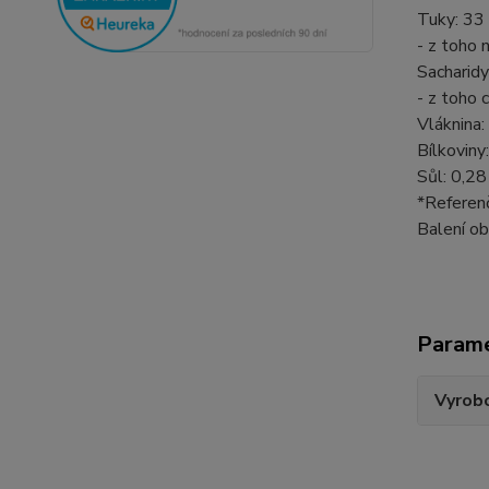
Tuky: 33
- z toho 
Sacharidy
- z toho 
Vláknina:
Bílkoviny
Sůl: 0,28
*Referen
Balení ob
Param
Vyrobc