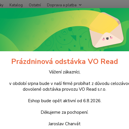
ky
Katalog
Ostatní
Doprava a platba
Nevíte
Hledat
+420
Po - P
ukrovinky
Nečokoládové cukrovinky
Oplatky a sušenky
Delissa 
ssa Hořká ČOKOLÁDA 30g cena z
Prázdninová odstávka VO Read
Vážení zákazníci,
Kart
období srpna bude v naší firmě probíhat z důvodu celozávo
cena z
dovolené odstávka provozu VO Read s.r.o.
máčená
náplní
Eshop bude opět aktivní od 6.8.2026.
oplatk
čokolád
Děkujeme za pochopení.
Jaroslav Charvát