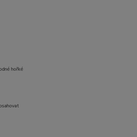
hodné hořké
bsahovat