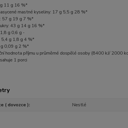
 g 11 g 16 %*
nasycené mastné kyseliny: 17 g 5,5 g 28 %*
: 57 g 19 g 7 %*
cukry: 43 g 14 g 16 %*
 1,8 g 0,6 g -
: 5,4 g 1,8 g 4 %*
 g 0,09 g 2 %*
ční hodnota příjmu u průměrné dospělé osoby (8400 kJ/ 2000 kc
sahuje 1 porci
etry
e ( dovozce )
Nestlé