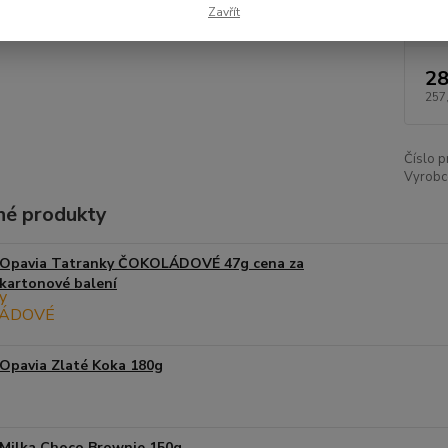
Dos
Zavřít
28
257
Číslo p
Vyrobce
é produkty
Opavia Tatranky ČOKOLÁDOVÉ 47g cena za
kartonové balení
Opavia Zlaté Koka 180g
Milka Choco Brownie 150g