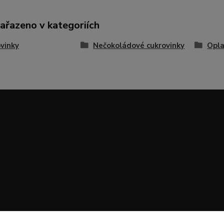
zařazeno v kategoriích
vinky
Nečokoládové cukrovinky
Opla