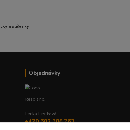
tky a sušenky
Objednávky
Read s.r.o.
Lenka Hrstková
+420 602 388 763
Po - Pá 8 - 14h