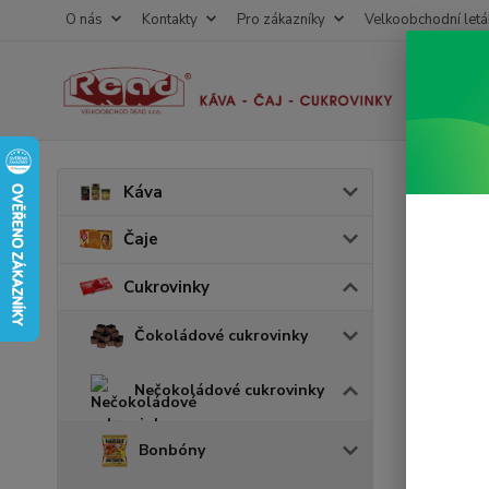
O nás
Kontakty
Pro zákazníky
Velkoobchodní letá
Úvod
C
Káva
Deli
Čaje
Cukrovinky
Akce
v 
Čokoládové cukrovinky
Nečokoládové cukrovinky
Bonbóny