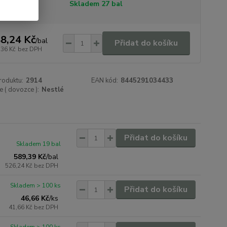
tupnost
Skladem 27 bal
8,24 Kč
/
bal
Přidat do košíku
,36 Kč
bez DPH
roduktu:
2914
EAN kód:
8445291034433
 ( dovozce ):
Nestlé
Přidat do košíku
Skladem 19 bal
589,39 Kč
/
bal
526,24 Kč
bez DPH
Skladem > 100 ks
Přidat do košíku
46,66 Kč
/
ks
41,66 Kč
bez DPH