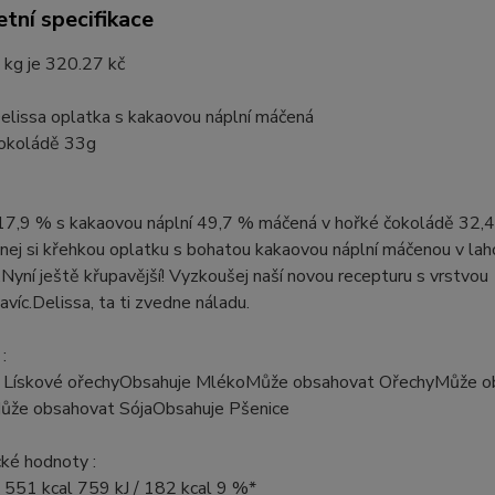
tní specifikace
 kg je 320.27 kč
lissa oplatka s kakaovou náplní máčená
čokoládě 33g
17,9 % s kakaovou náplní 49,7 % máčená v hořké čokoládě 32,4
nej si křehkou oplatku s bohatou kakaovou náplní máčenou v la
Nyní ještě křupavější! Vyzkoušej naší novou recepturu s vrstvou
avíc.Delissa, ta ti zvedne náladu.
:
 Lískové ořechyObsahuje MlékoMůže obsahovat OřechyMůže o
ůže obsahovat SójaObsahuje Pšenice
ké hodnoty :
 551 kcal 759 kJ / 182 kcal 9 %*