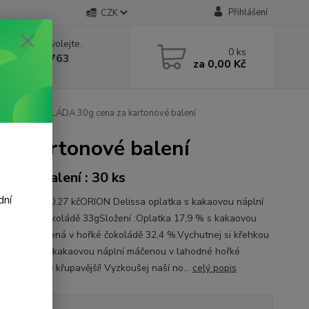
Přihlášení
CZK
 si rady? Zavolejte.
0
ks
 602 388 763
za
0,00 Kč
á 8 - 14h
Hořká ČOKOLÁDA 30g cena za kartonové balení
a kartonové balení
onové balení : 30 ks
dní
a 1 kg je 320.27 kčORION Delissa oplatka s kakaovou náplní
 v hořké čokoládě 33gSložení :Oplatka 17,9 % s kakaovou
 49,7 % máčená v hořké čokoládě 32,4 %.Vychutnej si křehkou
u s bohatou kakaovou náplní máčenou v lahodné hořké
ě.Nyní ještě křupavější! Vyzkoušej naší no...
celý popis