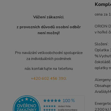
Komple
cena za 1
Vážení zákazníci
,
ORION De
z provozních důvodů osobní odběr
v hořké 
není možný!
Složení :
Oplatka 
Pro navázání velkoobchodní spolupráce
%.Vychut
za individuálních podmínek
čokoládě.
oplatky n
nás kontaktujte na telefonu
+420 602 456 390
.
Alergeny 
Obsahuje
ArašídyM
Energetic
2300 kJ /