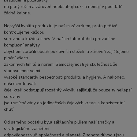
každodenní požadavky
na pitný režim a zároveň neobsahují cukr a nemají v podstatě
žádné kalorie.
Nejvyšší kvalita produktu je naším závazkem, proto pečlivě
kontrolujeme každou
surovinu a každou směs. V našich laboratořích provádíme
komplexní analýzy,
abychom zaručili obsah pozitivních složek, a zároveň zajišťujeme
plnění všech
zákonných limitů a norem. Samozřejmostí je skutečnost, že
stanovujeme velmi
vysoké standardy bezpečnosti produktu a hygieny. A nakonec,
naši ochutnávači
čaje, kteří podstupují rozsáhlý výcvik, zajišťují, že pouze ty nejlepší
suroviny
jsou smíchávány do jedinečných čajových kreací s konzistentní
chutí.
Od samého počátku byla základním pilířem naší značky a
strategického zaměření
odpovědnost vůči společnosti a planetě. Z tohoto důvodu jsou