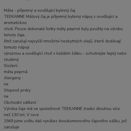
Máta - příjemný a osvěžující bylinný čaj
TEEKANNE Mátový čaj je příjemný bylinný nápoj s osvěžující a
aromatickou
chutí. Pouze dokonalé lístky máty peprné byly použity na výrobu
tohoto čaje,
čímž zaručují nejvyšší množství nezbytných olejů, které dodávají
tomuto nápoji
výraznou a osvěžující chuť v každém šálku - ochutnejte teplý nebo
studený
Složení :
máta peprná
Alergeny :
ne
Stopové prvky :
ne
Obchodní sdělení :
Výroba čaje má ve společnosti TEEKANNE tradici dlouhou více
než 130 let. V roce
1949 jsme světu dali vynález dvoukomorového čajového sáčku, jež
zaručuje