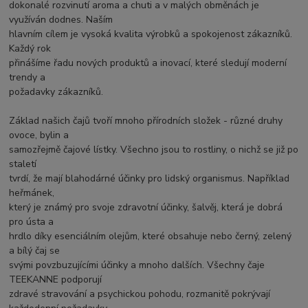
dokonalé rozvinutí aroma a chuti a v malých obměnách je
využíván dodnes. Naším
hlavním cílem je vysoká kvalita výrobků a spokojenost zákazníků.
Každý rok
přinášíme řadu nových produktů a inovací, které sledují moderní
trendy a
požadavky zákazníků.
Základ našich čajů tvoří mnoho přírodních složek - různé druhy
ovoce, bylin a
samozřejmě čajové lístky. Všechno jsou to rostliny, o nichž se již po
staletí
tvrdí, že mají blahodárné účinky pro lidský organismus. Například
heřmánek,
který je známý pro svoje zdravotní účinky, šalvěj, která je dobrá
pro ústa a
hrdlo díky esenciálním olejům, které obsahuje nebo černý, zelený
a bílý čaj se
svými povzbuzujícími účinky a mnoho dalších. Všechny čaje
TEEKANNE podporují
zdravé stravování a psychickou pohodu, rozmanitě pokrývají