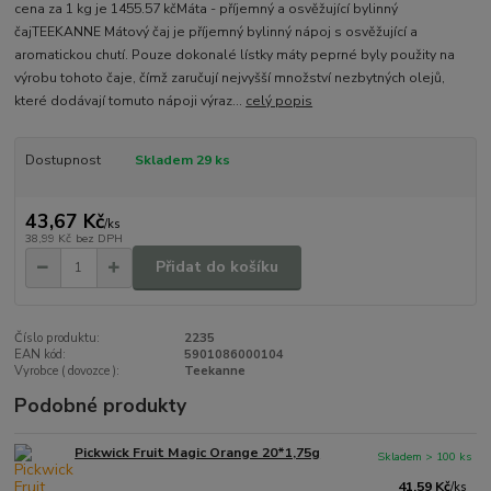
cena za 1 kg je 1455.57 kčMáta - příjemný a osvěžující bylinný
čajTEEKANNE Mátový čaj je příjemný bylinný nápoj s osvěžující a
aromatickou chutí. Pouze dokonalé lístky máty peprné byly použity na
výrobu tohoto čaje, čímž zaručují nejvyšší množství nezbytných olejů,
které dodávají tomuto nápoji výraz...
celý popis
Dostupnost
Skladem 29 ks
43,67 Kč
/
ks
38,99 Kč
bez DPH
Přidat do košíku
Číslo produktu:
2235
EAN kód:
5901086000104
Vyrobce ( dovozce ):
Teekanne
Podobné produkty
Pickwick Fruit Magic Orange 20*1,75g
Skladem > 100 ks
41,59 Kč
/
ks