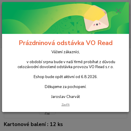
0
ks
+420 602 388 763
CZK
za
0,00 Kč
Po - Pá 8 - 14h
Menu
Hledat
Prázdninová odstávka VO Read
Vážení zákazníci,
Úvod
Čaje
Čaje porcované
Teekanne Mátový čaj 20x1,5g
v období srpna bude v naší firmě probíhat z důvodu
Teekanne Mátový čaj 20x1,5g
celozávodní dovolené odstávka provozu VO Read s.r.o.
Eshop bude opět aktivní od 6.8.2026.
Akce
Děkujeme za pochopení.
Jaroslav Charvát
Zavřít
Kartonové balení : 12 ks