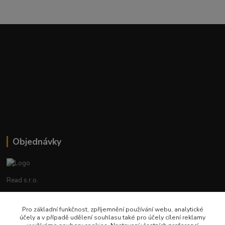
Objednávky
Read s.r.o.
Lenka Hrstková
Pro základní funkčnost, zpříjemnění používání webu, analytické
+420 602 388 763
účely a v případě udělení souhlasu také pro účely cílení reklamy
Po - Pá 8 - 14h