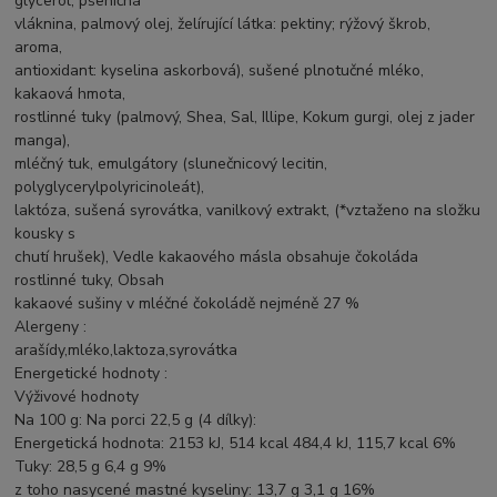
glycerol; pšeničná
vláknina, palmový olej, želírující látka: pektiny; rýžový škrob,
aroma,
antioxidant: kyselina askorbová), sušené plnotučné mléko,
kakaová hmota,
rostlinné tuky (palmový, Shea, Sal, Illipe, Kokum gurgi, olej z jader
manga),
mléčný tuk, emulgátory (slunečnicový lecitin,
polyglycerylpolyricinoleát),
laktóza, sušená syrovátka, vanilkový extrakt, (*vztaženo na složku
kousky s
chutí hrušek), Vedle kakaového másla obsahuje čokoláda
rostlinné tuky, Obsah
kakaové sušiny v mléčné čokoládě nejméně 27 %
Alergeny :
arašídy,mléko,laktoza,syrovátka
Energetické hodnoty :
Výživové hodnoty
Na 100 g: Na porci 22,5 g (4 dílky):
Energetická hodnota: 2153 kJ, 514 kcal 484,4 kJ, 115,7 kcal 6%
Tuky: 28,5 g 6,4 g 9%
z toho nasycené mastné kyseliny: 13,7 g 3,1 g 16%