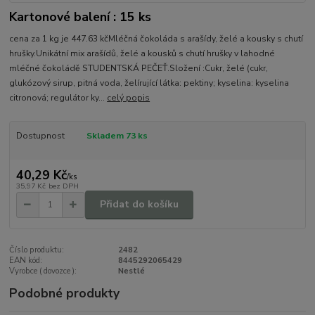
Kartonové balení : 15 ks
cena za 1 kg je 447.63 kčMléčná čokoláda s arašídy, želé a kousky s chutí
hrušky.Unikátní mix arašídů, želé a kousků s chutí hrušky v lahodné
mléčné čokoládě STUDENTSKÁ PEČEŤ.Složení :Cukr, želé (cukr,
glukózový sirup, pitná voda, želírující látka: pektiny; kyselina: kyselina
citronová; regulátor ky...
celý popis
Dostupnost
Skladem 73 ks
40,29 Kč
/
ks
35,97 Kč
bez DPH
Přidat do košíku
Číslo produktu:
2482
EAN kód:
8445292065429
Vyrobce ( dovozce ):
Nestlé
Podobné produkty