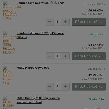
Studentská pečeť MLÉČNÁ 170g
Skladem > 100 ks
66,16 Kč
/
ks
59,07 Kč
bez DPH
Přidat do košíku
Studentská pečeť 225g Pistácie
Skladem 7 ks
Mléčná
94,37 Kč
/
ks
84,26 Kč
bez DPH
Přidat do košíku
Milka Happy Cows 90g
Skladem 59 ks
42,75 Kč
/
ks
38,17 Kč
bez DPH
Přidat do košíku
Milka Bubbly Milk 90g cena za
Skladem 3 bal
kartonové balení