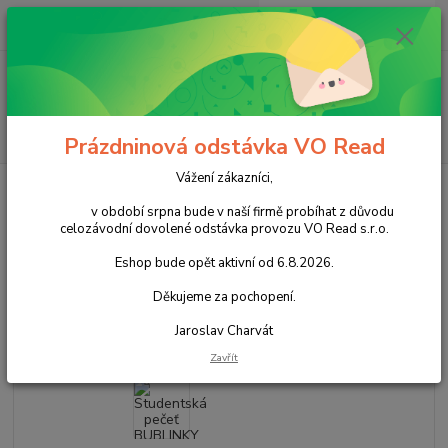
0
ks
+420 602 388 763
CZK
za
0,00 Kč
Po - Pá 8 - 14h
Menu
Hledat
Prázdninová odstávka VO Read
Vážení zákazníci,
Úvod
Cukrovinky
Čokoládové cukrovinky
Tabulkové čokolády
Studentská pečeť BUBLINKY ml. karamel 90g
v období srpna bude v naší firmě probíhat z důvodu
celozávodní dovolené odstávka provozu VO Read s.r.o.
Studentská pečeť BUBLINKY ml.
Eshop bude opět aktivní od 6.8.2026.
karamel 90g
Děkujeme za pochopení.
Akce
Jaroslav Charvát
Zavřít