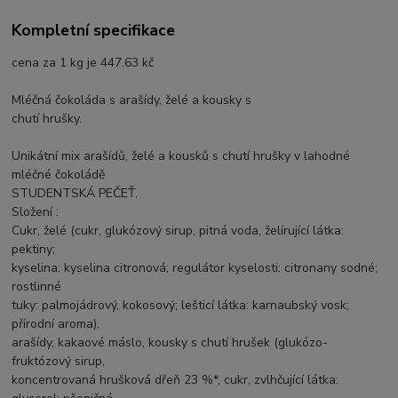
Kompletní specifikace
cena za 1 kg je 447.63 kč
Mléčná čokoláda s arašídy, želé a kousky s
chutí hrušky.
Unikátní mix arašídů, želé a kousků s chutí hrušky v lahodné
mléčné čokoládě
STUDENTSKÁ PEČEŤ.
Složení :
Cukr, želé (cukr, glukózový sirup, pitná voda, želírující látka:
pektiny;
kyselina: kyselina citronová; regulátor kyselosti: citronany sodné;
rostlinné
tuky: palmojádrový, kokosový; lešticí látka: karnaubský vosk;
přírodní aroma),
arašídy, kakaové máslo, kousky s chutí hrušek (glukózo-
fruktózový sirup,
koncentrovaná hrušková dřeň 23 %*, cukr, zvlhčující látka: