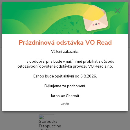
0
ks
+420 602 388 763
CZK
za
0,00 Kč
Po - Pá 8 - 14h
Menu
Hledat
Prázdninová odstávka VO Read
Vážení zákazníci,
Úvod
Nápoje
Nealkoholické nápoje
Ledové kávy
Starbucks
Frappuccino Coffee 0,25L cena za kartonové balení
v období srpna bude v naší firmě probíhat z důvodu
celozávodní dovolené odstávka provozu VO Read s.r.o.
Starbucks Frappuccino Coffee
Eshop bude opět aktivní od 6.8.2026.
0,25L cena za kartonové balení
Děkujeme za pochopení.
Akce
Jaroslav Charvát
Zavřít