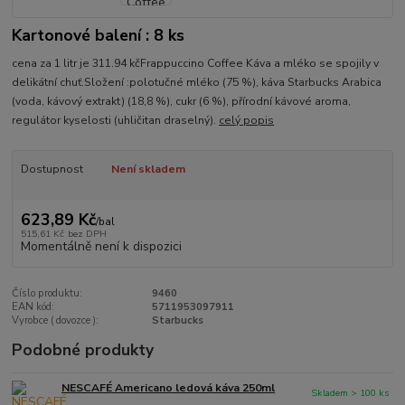
Kartonové balení : 8 ks
cena za 1 litr je 311.94 kčFrappuccino Coffee Káva a mléko se spojily v
delikátní chuť.Složení :polotučné mléko (75 %), káva Starbucks Arabica
(voda, kávový extrakt) (18,8 %), cukr (6 %), přírodní kávové aroma,
regulátor kyselosti (uhličitan draselný).
celý popis
Dostupnost
Není skladem
623,89 Kč
/
bal
515,61 Kč
bez DPH
Momentálně není k dispozici
Číslo produktu:
9460
EAN kód:
5711953097911
Vyrobce ( dovozce ):
Starbucks
Podobné produkty
NESCAFÉ Americano ledová káva 250ml
Skladem > 100 ks