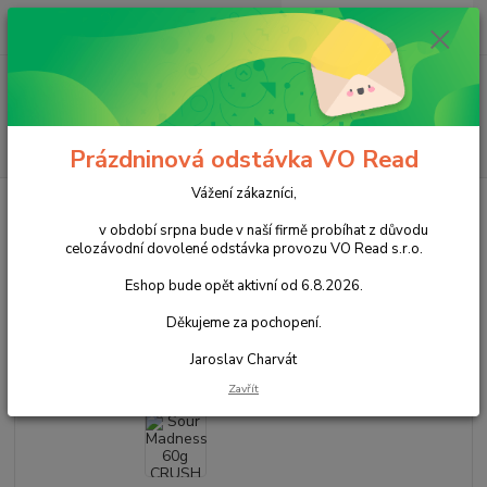
0
ks
+420 602 388 763
CZK
za
0,00 Kč
Po - Pá 8 - 14h
Menu
Hledat
Prázdninová odstávka VO Read
Vážení zákazníci,
Úvod
Cukrovinky
Nečokoládové cukrovinky
Bonbóny
Dropsy
Sour Madness 60g CRUSH cena za kartonové balení
v období srpna bude v naší firmě probíhat z důvodu
celozávodní dovolené odstávka provozu VO Read s.r.o.
Sour Madness 60g CRUSH cena
Eshop bude opět aktivní od 6.8.2026.
za kartonové balení
Děkujeme za pochopení.
Akce
Jaroslav Charvát
Zavřít