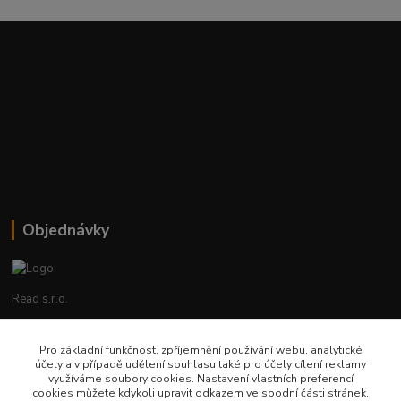
Objednávky
Read s.r.o.
Lenka Hrstková
Pro základní funkčnost, zpříjemnění používání webu, analytické
+420 602 388 763
účely a v případě udělení souhlasu také pro účely cílení reklamy
Po - Pá 8 - 14h
využíváme soubory cookies. Nastavení vlastních preferencí
cookies můžete kdykoli upravit odkazem ve spodní části stránek.