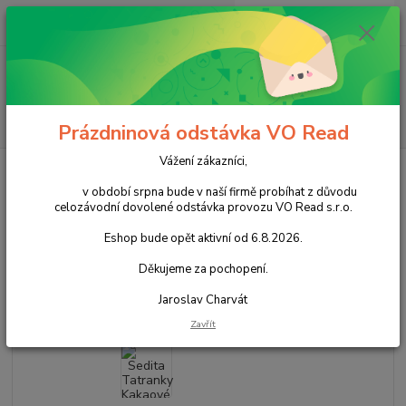
0
ks
+420 602 388 763
CZK
za
0,00 Kč
Po - Pá 8 - 14h
Menu
Hledat
Prázdninová odstávka VO Read
Vážení zákazníci,
Úvod
Cukrovinky
Nečokoládové cukrovinky
Oplatky a sušenky
Sedita Tatranky Kakaové 33g cena za kartonové balení
v období srpna bude v naší firmě probíhat z důvodu
celozávodní dovolené odstávka provozu VO Read s.r.o.
Sedita Tatranky Kakaové 33g
Eshop bude opět aktivní od 6.8.2026.
cena za kartonové balení
Děkujeme za pochopení.
Akce
Jaroslav Charvát
Zavřít