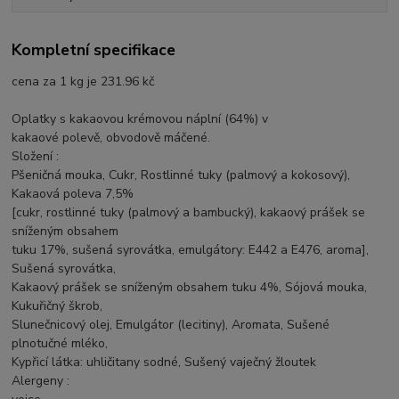
Kompletní specifikace
cena za 1 kg je 231.96 kč
Oplatky s kakaovou krémovou náplní (64%) v
kakaové polevě, obvodově máčené.
Složení :
Pšeničná mouka, Cukr, Rostlinné tuky (palmový a kokosový),
Kakaová poleva 7,5%
[cukr, rostlinné tuky (palmový a bambucký), kakaový prášek se
sníženým obsahem
tuku 17%, sušená syrovátka, emulgátory: E442 a E476, aroma],
Sušená syrovátka,
Kakaový prášek se sníženým obsahem tuku 4%, Sójová mouka,
Kukuřičný škrob,
Slunečnicový olej, Emulgátor (lecitiny), Aromata, Sušené
plnotučné mléko,
Kypřicí látka: uhličitany sodné, Sušený vaječný žloutek
Alergeny :