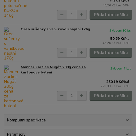
50,69 Kč
/
ks
45,26 Kč
bez DPH
Přidat do košíku
Oreo sušenky s vanilkovou náplní 176g
Skladem 30 ks
50,69 Kč
/
ks
45,26 Kč
bez DPH
Přidat do košíku
Manner Zarties Nugát 200g cena za
Skladem 7 bal
kartonové balení
250,19 Kč
/
bal
223,38 Kč
bez DPH
Přidat do košíku
Kompletní specifikace
Parametry