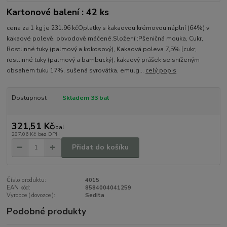
Kartonové balení : 42 ks
cena za 1 kg je 231.96 kčOplatky s kakaovou krémovou náplní (64%) v
kakaové polevě, obvodově máčené.Složení :Pšeničná mouka, Cukr,
Rostlinné tuky (palmový a kokosový), Kakaová poleva 7,5% [cukr,
rostlinné tuky (palmový a bambucký), kakaový prášek se sníženým
obsahem tuku 17%, sušená syrovátka, emulg...
celý popis
Dostupnost
Skladem 33 bal
321,51 Kč
/
bal
287,06 Kč
bez DPH
Přidat do košíku
Číslo produktu:
4015
EAN kód:
8584004041259
Vyrobce ( dovozce ):
Sedita
Podobné produkty