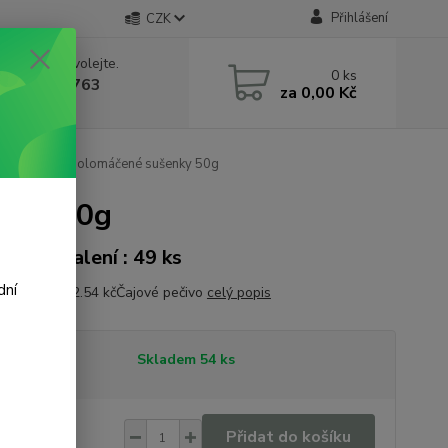
Přihlášení
CZK
 si rady? Zavolejte.
0
ks
 602 388 763
za
0,00 Kč
á 8 - 14h
 Borůvkové polomáčené sušenky 50g
enky 50g
onové balení : 49 ks
dní
a 1 kg je 202.54 kčČajové pečivo
celý popis
tupnost
Skladem 54 ks
,12 Kč
/
ks
Přidat do košíku