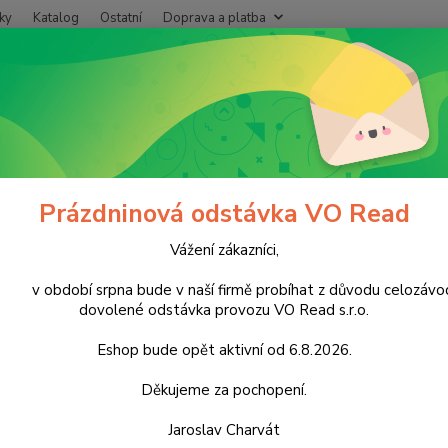
ky
Katalog
Ostatní
Doprava a platba
Nevíte
Hledat
+420
Po - P
ukrovinky
Nečokoládové cukrovinky
Oplatky a sušenky
Rozárky
rky Borůvkové polomáčené suš
Prázdninová odstávka VO Read
Vážení zákazníci,
Kart
období srpna bude v naší firmě probíhat z důvodu celozávo
cena z
dovolené odstávka provozu VO Read s.r.o.
Eshop bude opět aktivní od 6.8.2026.
Dos
Děkujeme za pochopení.
10
Jaroslav Charvát