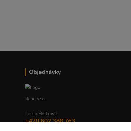
Objednávky
Read s.r.o.
Lenka Hrstková
+420 602 388 763
Po - Pá 8 - 14h