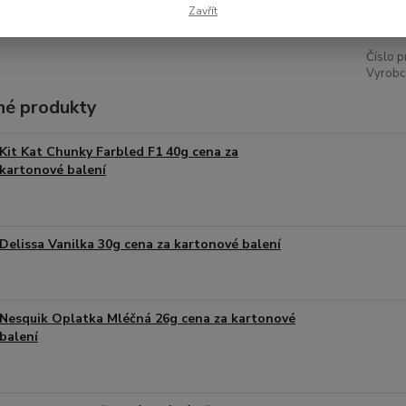
9,04
Zavřít
Číslo p
Vyrobce
é produkty
Kit Kat Chunky Farbled F1 40g cena za
kartonové balení
Delissa Vanilka 30g cena za kartonové balení
Nesquik Oplatka Mléčná 26g cena za kartonové
balení