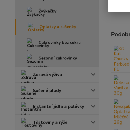
Žvýkačky
Oplatky a sušenky
Podobn
Cukrovinky bez cukru
Sezonní cukrovinky
Zdravá výživa
Sušené plody
Instantní jídla a polévky
Těstoviny a rýže