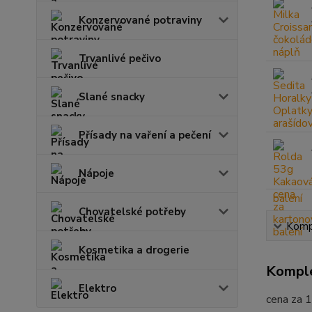
Konzervované potraviny
Trvanlivé pečivo
Slané snacky
Přísady na vaření a pečení
Nápoje
Chovatelské potřeby
Kompl
Kosmetika a drogerie
Komple
Elektro
cena za 1