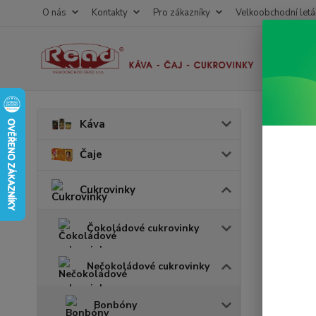
O nás
Kontakty
Pro zákazníky
Velkoobchodní letá
Úvod
C
Káva
Rozá
Čaje
Akce
Cukrovinky
v 
Čokoládové cukrovinky
Nečokoládové cukrovinky
Bonbóny