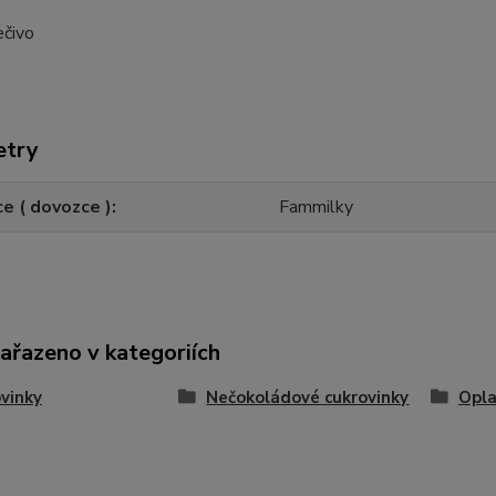
ečivo
etry
e ( dovozce )
Fammilky
zařazeno v kategoriích
vinky
Nečokoládové cukrovinky
Opla