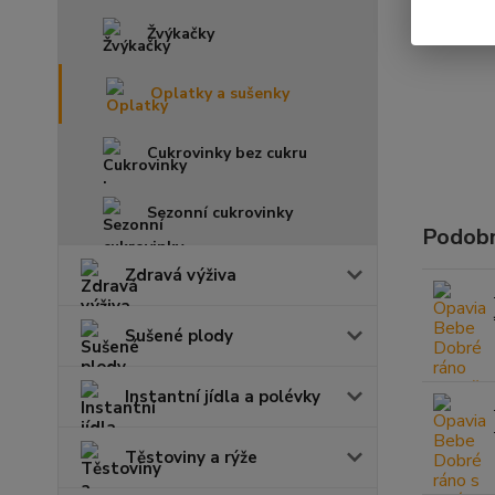
Žvýkačky
Oplatky a sušenky
Cukrovinky bez cukru
Sezonní cukrovinky
Podobn
Zdravá výživa
Sušené plody
Instantní jídla a polévky
Těstoviny a rýže