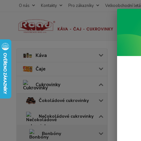
O nás
Kontakty
Pro zákazníky
Velkoobchodní letá
Úvod
C
Káva
Rosh
Čaje
Akce
Cukrovinky
v 
Čokoládové cukrovinky
Nečokoládové cukrovinky
Bonbóny