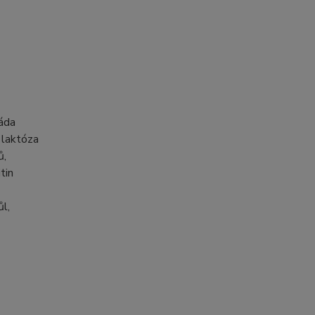
láda
 laktóza
ů,
tin
ůl,