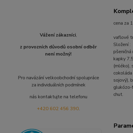
Komple
cena za 1
Vážení zákazníci
,
vaflové t
Složení :
z provozních důvodů osobní odběr
pšeničná 
není možný!
kapky 7,5
(mléko), 
cokoláda 
Pro navázání velkoobchodní spolupráce
sojový),
za individuálních podmínek
glukózo-f
chut.
nás kontaktujte na telefonu
+420 602 456 390
.
Param