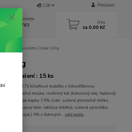
Přihlášení
CZK
 si rady? Zavolejte.
0
ks
 602 388 763
za
0,00 Kč
á 8 - 14h
afer rolls Konafetto Oříšek 140g
k 140g
onové balení : 15 ks
dní
a 1 kg je 184.72 kčvaflové trubičky s lískooříškovou
ložení :pšeničná mouka, rostlinný tuk (kokosový olej, řepkový),
mléko, čokoláda kapky 7,5% (cukr, sušené plnotučné mléko,
é máslo, kakaový likér, laktóza (mléko), sušená syrovátka,
or:lecitin (soja) ) 5% z lískových...
celý popis