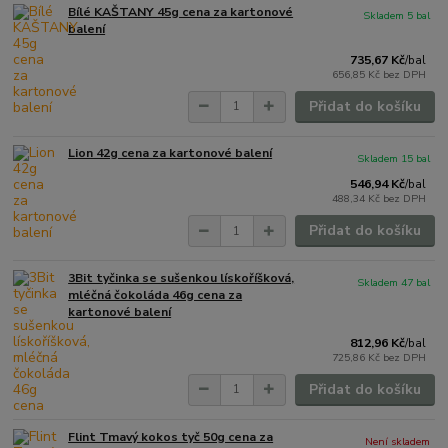
Bílé KAŠTANY 45g cena za kartonové
Skladem 5 bal
balení
735,67 Kč
/
bal
656,85 Kč
bez DPH
Přidat do košíku
Lion 42g cena za kartonové balení
Skladem 15 bal
546,94 Kč
/
bal
488,34 Kč
bez DPH
Přidat do košíku
3Bit tyčinka se sušenkou lískoříšková,
Skladem 47 bal
mléčná čokoláda 46g cena za
kartonové balení
812,96 Kč
/
bal
725,86 Kč
bez DPH
Přidat do košíku
Flint Tmavý kokos tyč 50g cena za
Není skladem