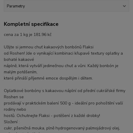
Parametry
Kompletní specifikace
cena za 1 kg je 181.96 kč
Užijte si jemnou chuť kakaových bonbónů Flaksi
od Roshen! Jde o vynikající kombinaci křupavé textury oplatky a
bohaté kakaové
náplně, která vytváří jedinečnou chuť a vůni. Každý bonbón je
malým potěšením,
které přináší příjemné emoce dospělým i dětem.
Oplatkové bonbóny s kakaovou náplní od přední cukrářské firmy
Roshen se
prodávají v praktickém balení 500 g - ideální pro pohoštění vaší
rodiny nebo
hostů. Ochutnejte Flaksi - potěšení z každé drobky!
Složení :
cukr, pšeničná mouka, plně hydrogenovaný palmojádrový olej,