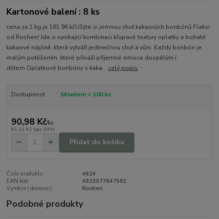
Kartonové balení : 8 ks
cena za 1 kg je 181.96 kčUžijte si jemnou chuť kakaových bonbónů Flaksi
od Roshen! Jde o vynikající kombinaci křupavé textury oplatky a bohaté
kakaové náplně, která vytváří jedinečnou chuť a vůni. Každý bonbón je
malým potěšením, které přináší příjemné emoce dospělým i
dětem.Oplatkové bonbóny s kaka...
celý popis
Dostupnost
Skladem > 100 ks
90,98 Kč
/
ks
81,23 Kč
bez DPH
Přidat do košíku
Číslo produktu:
4624
EAN kód:
4823077647581
Vyrobce ( dovozce ):
Roshen
Podobné produkty