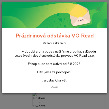
0
ks
+420 602 388 763
CZK
za
0,00 Kč
Po - Pá 8 - 14h
Menu
Hledat
Prázdninová odstávka VO Read
Vážení zákazníci,
Úvod
Cukrovinky
Čokoládové cukrovinky
Čokoládové tyčinky
Roshen - Sweets Flaksi Cocoa / 54ks 500g
v období srpna bude v naší firmě probíhat z důvodu
celozávodní dovolené odstávka provozu VO Read s.r.o.
Roshen - Sweets Flaksi Cocoa /
Eshop bude opět aktivní od 6.8.2026.
54ks 500g
Děkujeme za pochopení.
Akce
Jaroslav Charvát
Zavřít