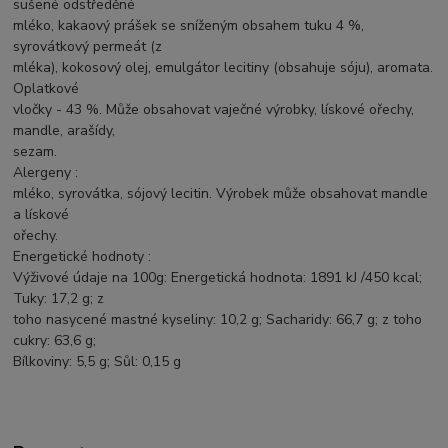
sušené odstředěné
mléko, kakaový prášek se sníženým obsahem tuku 4 %,
syrovátkový permeát (z
mléka), kokosový olej, emulgátor lecitiny (obsahuje sóju), aromata.
Oplatkové
vločky - 43 %. Může obsahovat vaječné výrobky, lískové ořechy,
mandle, arašídy,
sezam.
Alergeny :
mléko, syrovátka, sójový lecitin. Výrobek může obsahovat mandle
a lískové
ořechy.
Energetické hodnoty :
Výživové údaje na 100g: Energetická hodnota: 1891 kJ /450 kcal;
Tuky: 17,2 g; z
toho nasycené mastné kyseliny: 10,2 g; Sacharidy: 66,7 g; z toho
cukry: 63,6 g;
Bílkoviny: 5,5 g; Sůl: 0,15 g