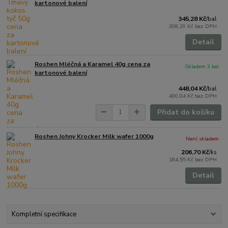
kartonové balení
345,28 Kč
/
bal
308,29 Kč
bez DPH
Detail
Roshen Mléčná a Karamel 40g cena za
Skladem 3 bal
kartonové balení
448,04 Kč
/
bal
400,04 Kč
bez DPH
Přidat do košíku
Roshen Johny Krocker Milk wafer 1000g
Není skladem
206,70 Kč
/
ks
184,55 Kč
bez DPH
Detail
Kompletní specifikace