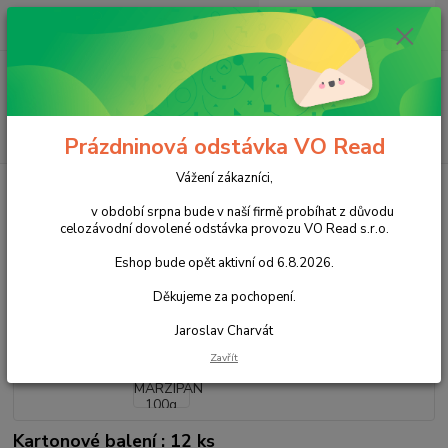
0
ks
+420 602 388 763
CZK
za
0,00 Kč
Po - Pá 8 - 14h
Menu
Hledat
Prázdninová odstávka VO Read
Vážení zákazníci,
Úvod
Cukrovinky
Čokoládové cukrovinky
Tabulkové čokolády
Ritter Sport MARZIPAN 100g
v období srpna bude v naší firmě probíhat z důvodu
celozávodní dovolené odstávka provozu VO Read s.r.o.
Ritter Sport MARZIPAN 100g
Eshop bude opět aktivní od 6.8.2026.
Akce
Děkujeme za pochopení.
Jaroslav Charvát
Zavřít
Kartonové balení : 12 ks