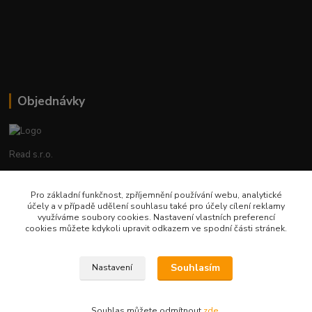
Objednávky
Read s.r.o.
Lenka Hrstková
Pro základní funkčnost, zpříjemnění používání webu, analytické
+420 602 388 763
účely a v případě udělení souhlasu také pro účely cílení reklamy
Po - Pá 8 - 14h
využíváme soubory cookies. Nastavení vlastních preferencí
cookies můžete kdykoli upravit odkazem ve spodní části stránek.
objednavky@read.cz
Souhlasím
Nastavení
Souhlas můžete odmítnout
zde
.