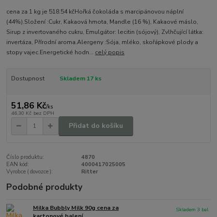
cena za 1 kg je 518.54 kčHořká čokoláda s marcipánovou náplní
(44%).Složení :Cukr, Kakaová hmota, Mandle (16 %), Kakaové máslo,
Sirup z invertovaného cukru, Emulgátor: lecitin (sójový), Zvlhčující látka:
invertáza, Přírodní aroma.Alergeny :Sója, mléko, skořápkové plody a
stopy vajec.Energetické hodn...
celý popis
Dostupnost
Skladem 17 ks
51,86 Kč
/
ks
46,30 Kč
bez DPH
Přidat do košíku
Číslo produktu:
4870
EAN kód:
4000417025005
Vyrobce ( dovozce ):
Ritter
Podobné produkty
Milka Bubbly Milk 90g cena za
Skladem 3 bal
kartonové balení