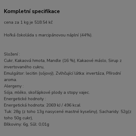
Kompletní specifikace
cena za 1 kg je 518.54 kč
Hořká čokoláda s marcipánovou náplní (44%).
Složení :
Cukr, Kakaová hmota, Mandle (16 %), Kakaové máslo, Sirup z
invertovaného cukru,
Emulgátor: lecitin (sójový), Zvlhčující látka: invertáza, Přírodní
aroma.
Alergeny :
Sója, mléko, skořápkové plody a stopy vajec.
Energetické hodnoty :
Energetická hodnota: 2069 kJ / 496 kcal
Tuk: 28g (z toho 13g nasycené mastné kyseliny), Sacharidy: 52g(z
toho 50g cukr),
Bílkoviny: 6g, Sůl: 0,01g