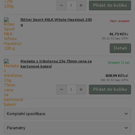
Přidat do košíku
Ritter Sport MILK Whole Hazelnut 100
Není skladem
g
61,73 Kč
/
ks
55,12 Kč
bez DPH
Detail
Medaile s trikolorou 23g 75mm cena za
Skladem 11 bal
kartonové balení
838,99 Kč
/
bal
749,10 Kč
bez DPH
Přidat do košíku
Kompletní specifikace
Parametry