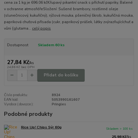
cena za 1 kg je 696.06 kčKřupavý pikantní snack s příchutí papriky, Balené
v ochranne atmosféřeSložení :Sušené brambory, rostlinné oleje
(slunečnicový, kukuřičný), rýžová mouka, pšeničný škrob, kukuřičná mouka,
papriková chuťová přísada (cukr, paprikový prášek, látky zvýrazňujícíchuť a
vůni {glutama...
celý popis
Dostupnost
Skladem 60 ks
27,84 Kč
/
ks
24,86 Kč
bez DPH
Přidat do košíku
Číslo produktu:
8924
EAN kód:
5053990161607
Vyrobce ( dovozce ):
Pringles
Podobné produkty
Rice Up! Chips Sýr 60g
Skladem > 100 ks
25,98 Kč
/
ks