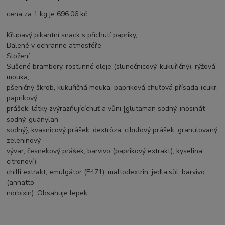
cena za 1 kg je 696.06 kč
Křupavý pikantní snack s příchutí papriky,
Balené v ochranne atmosféře
Složení :
Sušené brambory, rostlinné oleje (slunečnicový, kukuřičný), rýžová
mouka,
pšeničný škrob, kukuřičná mouka, papriková chuťová přísada (cukr,
paprikový
prášek, látky zvýrazňujícíchuť a vůni {glutaman sodný, inosinát
sodný, guanylan
sodný}, kvasnicový prášek, dextróza, cibulový prášek, granulovaný
zeleninový
vývar, česnekový prášek, barvivo (paprikový extrakt), kyselina
citronoví),
chilli extrakt, emulgátor (E471), maltodextrin, jedla,sůl, barvivo
(annatto
norbixin). Obsahuje lepek.