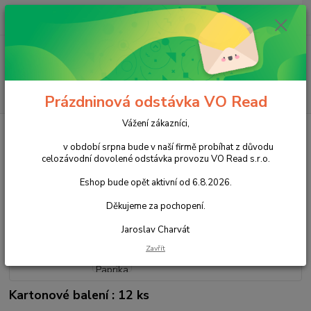
0
ks
+420 602 388 763
CZK
za
0,00 Kč
Po - Pá 8 - 14h
Menu
Hledat
Prázdninová odstávka VO Read
Vážení zákazníci,
Úvod
Slané snacky
Chipsy
Pringles malé Paprika 40g
v období srpna bude v naší firmě probíhat z důvodu
Pringles malé Paprika 40g
celozávodní dovolené odstávka provozu VO Read s.r.o.
Eshop bude opět aktivní od 6.8.2026.
Akce
Děkujeme za pochopení.
Jaroslav Charvát
Zavřít
Kartonové balení : 12 ks