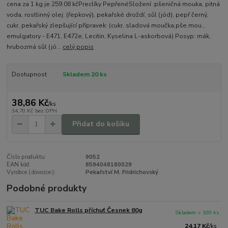
cena za 1 kg je 259.08 kčPreclíky PepřenéSložení :pšeničná mouka, pitná
voda, rostlinný olej: (řepkový), pekařské droždí, sůl (jód), pepř černý,
cukr, pekařský zlepšující přípravek: (cukr, sladová moučka,pše.mou.,
emulgatory - E471, E472e, Lecitin, Kyselina L-askorbová) Posyp: mák,
hrubozrná sůl (jó...
celý popis
Dostupnost
Skladem 20 ks
38,86 Kč
/
ks
34,70 Kč
bez DPH
Přidat do košíku
Číslo produktu:
9052
EAN kód:
8594048180029
Vyrobce ( dovozce ):
Pekařství M. Fridrichovský
Podobné produkty
TUC Bake Rolls příchuť Česnek 80g
Skladem > 100 ks
24,17 Kč
/
ks