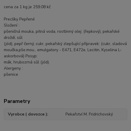
cena za 1 kg je 259.08 kč
Preclíky Pepřené
Složení :
pšeničná mouka, pitná voda, rostlinný olej: (řepkový), pekařské
droždí, sůl
(jód), pepř černý, cukr, pekařský zlepšující přípravek: (cukr, sladová
moučka,pše.mou., emulgatory - E471, E472e, Lecitin, Kyselina L-
askorbová) Posyp:
mák, hrubozrná sůl (jód).
Alergeny :
pšenice
Parametry
Vyrobce ( dovozce )
Pekařství M. Fridrichovský