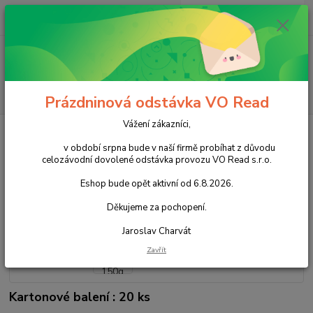
0
ks
+420 602 388 763
CZK
za
0,00 Kč
Po - Pá 8 - 14h
Menu
Hledat
Prázdninová odstávka VO Read
Vážení zákazníci,
Úvod
Slané snacky
Krekry a snacky
Preclíky Pepřené 150g
v období srpna bude v naší firmě probíhat z důvodu
Preclíky Pepřené 150g
celozávodní dovolené odstávka provozu VO Read s.r.o.
Eshop bude opět aktivní od 6.8.2026.
Akce
Děkujeme za pochopení.
Jaroslav Charvát
Zavřít
Kartonové balení : 20 ks