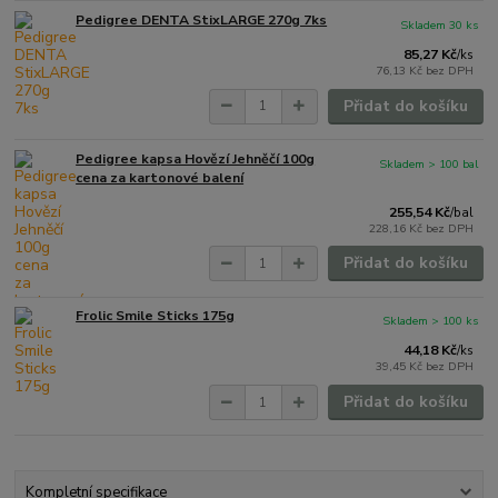
Pedigree DENTA StixLARGE 270g 7ks
Skladem 30 ks
85,27 Kč
/
ks
76,13 Kč
bez DPH
Přidat do košíku
Pedigree kapsa Hovězí Jehněčí 100g
Skladem > 100 bal
cena za kartonové balení
255,54 Kč
/
bal
228,16 Kč
bez DPH
Přidat do košíku
Frolic Smile Sticks 175g
Skladem > 100 ks
44,18 Kč
/
ks
39,45 Kč
bez DPH
Přidat do košíku
Kompletní specifikace