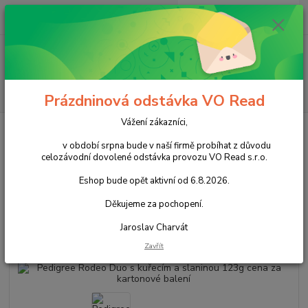
0
ks
+420 602 388 763
CZK
za
0,00 Kč
Po - Pá 8 - 14h
Menu
Hledat
Prázdninová odstávka VO Read
Vážení zákazníci,
Úvod
Chovatelské potřeby
Pro psy
Pedigree Rodeo Duo s kuřecím a
slaninou 123g cena za kartonové balení
v období srpna bude v naší firmě probíhat z důvodu
celozávodní dovolené odstávka provozu VO Read s.r.o.
Pedigree Rodeo Duo s kuřecím a
Eshop bude opět aktivní od 6.8.2026.
slaninou 123g cena za kartonové
Děkujeme za pochopení.
balení
Jaroslav Charvát
Akce
Zavřít