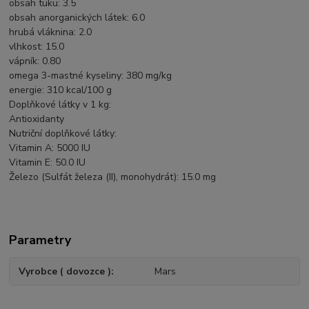
obsah tuku: 3.5
obsah anorganických látek: 6.0
hrubá vláknina: 2.0
vlhkost: 15.0
vápník: 0.80
omega 3-mastné kyseliny: 380 mg/kg
energie: 310 kcal/100 g
Doplňkové látky v 1 kg:
Antioxidanty
Nutriční doplňkové látky:
Vitamin A: 5000 IU
Vitamin E: 50.0 IU
Železo (Sulfát železa (II), monohydrát): 15.0 mg
Parametry
Vyrobce ( dovozce )
Mars