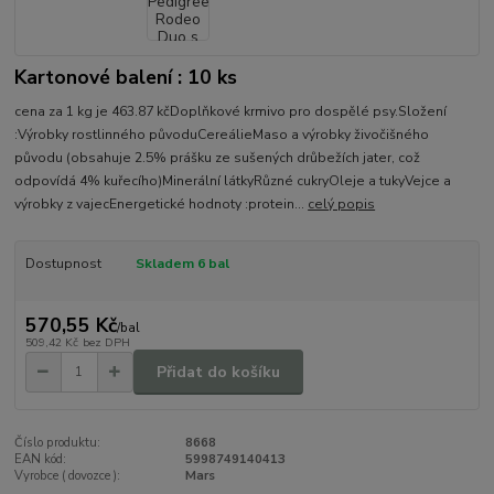
Kartonové balení : 10 ks
cena za 1 kg je 463.87 kčDoplňkové krmivo pro dospělé psy.Složení
:Výrobky rostlinného původuCereálieMaso a výrobky živočišného
původu (obsahuje 2.5% prášku ze sušených drůbežích jater, což
odpovídá 4% kuřecího)Minerální látkyRůzné cukryOleje a tukyVejce a
výrobky z vajecEnergetické hodnoty :protein...
celý popis
Dostupnost
Skladem 6 bal
570,55 Kč
/
bal
509,42 Kč
bez DPH
Přidat do košíku
Číslo produktu:
8668
EAN kód:
5998749140413
Vyrobce ( dovozce ):
Mars