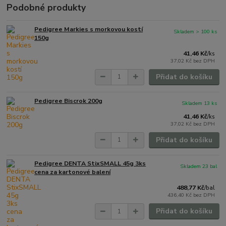
Podobné produkty
Pedigree Markies s morkovou kostí
Skladem > 100 ks
150g
41,46 Kč
/
ks
37,02 Kč
bez DPH
Přidat do košíku
Pedigree Biscrok 200g
Skladem 13 ks
41,46 Kč
/
ks
37,02 Kč
bez DPH
Přidat do košíku
Pedigree DENTA StixSMALL 45g 3ks
Skladem 23 bal
cena za kartonové balení
488,77 Kč
/
bal
436,40 Kč
bez DPH
Přidat do košíku