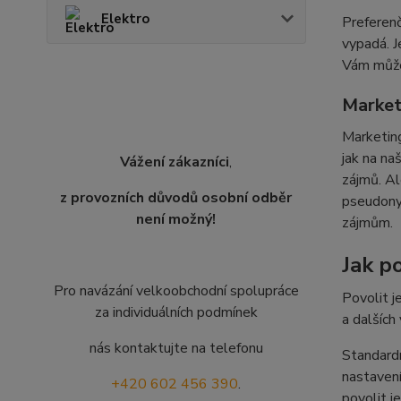
Elektro
Preferenč
vypadá. J
Vám můžem
Market
Marketing
jak na na
Vážení zákazníci
,
zájmů. Al
z provozních důvodů osobní odběr
pseudonym
není možný!
zájmům.
Jak po
Pro navázání velkoobchodní spolupráce
Povolit j
za individuálních podmínek
a dalších
nás kontaktujte na telefonu
Standardn
nastavení
+420 602 456 390
.
povolit j