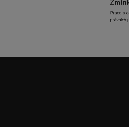
Zmín
Práce s o
právních 