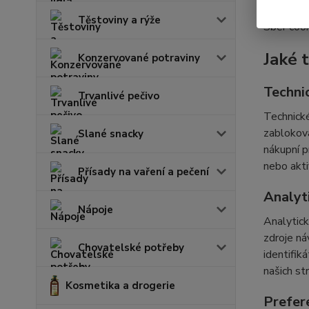
Těstoviny a rýže
Sběr cook
Jaké 
Konzervované potraviny
Techni
Trvanlivé pečivo
Technické
zabloková
Slané snacky
nákupní p
nebo akti
Přísady na vaření a pečení
Analyt
Nápoje
Analytick
zdroje ná
Chovatelské potřeby
identifik
našich st
Kosmetika a drogerie
Prefer