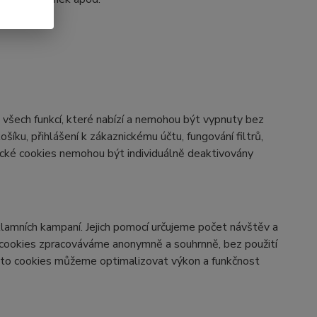
všech funkcí, které nabízí a nemohou být vypnuty bez
šíku, přihlášení k zákaznickému účtu, fungování filtrů,
ické cookies nemohou být individuálně deaktivovány
lamních kampaní. Jejich pomocí určujeme počet návštěv a
o cookies zpracováváme anonymně a souhrnně, bez použití
těmto cookies můžeme optimalizovat výkon a funkčnost