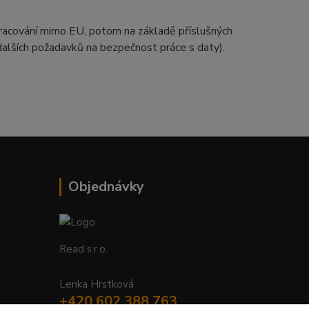
zpracování mimo EU, potom na základě příslušných
 dalších požadavků na bezpečnost práce s daty).
Objednávky
Read s.r.o.
Lenka Hrstková
+420 602 388 763