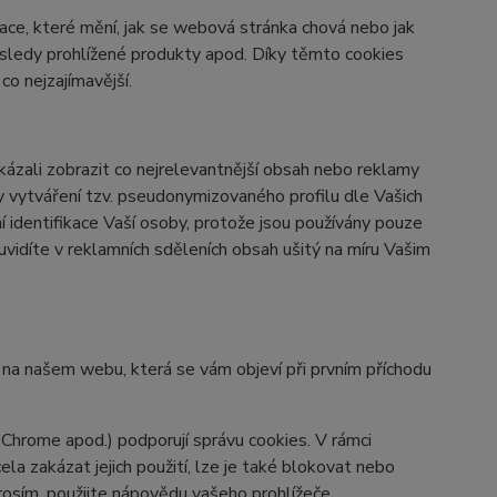
ace, které mění, jak se webová stránka chová nebo jak
osledy prohlížené produkty apod. Díky těmto cookies
o nejzajímavější.
zali zobrazit co nejrelevantnější obsah nebo reklamy
ky vytváření tzv. pseudonymizovaného profilu dle Vašich
í identifikace Vaší osoby, protože jsou používány pouze
vidíte v reklamních sděleních obsah ušitý na míru Vašim
y na našem webu, která se vám objeví při prvním příchodu
 Chrome apod.) podporují správu cookies. V rámci
la zakázat jejich použití, lze je také blokovat nebo
prosím, použijte nápovědu vašeho prohlížeče.