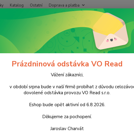
ky
Katalog
Ostatní
Doprava a platba
Nevíte
Hledat
+420
Po - P
ráce s cookies
Prázdninová odstávka VO Read
e s cookies
Vážení zákazníci,
atel webové stránky
………….
, společnost
………..
s.r.o., se sídlem 
 Krajským soudem v
období srpna bude v naší firmě probíhat z důvodu celozávo
……….
, oddíl
……….
, vložka
……………..
(dále jen 
dovolené odstávka provozu VO Read s.r.o.
e soubory cookies.
Eshop bude opět aktivní od 6.8.2026.
ou to cookies?
Děkujeme za pochopení.
sou krátké textové soubory, které webová stránka ukládá v návšt
 pokaždé, když se uživatel na stránku vrátí. Umožňují tak napříkla
Jaroslav Charvát
určitý obsah šitý právě Vám na míru, analyzovat návštěvnost we