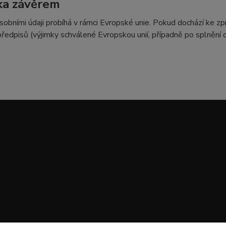
ka závěrem
sobními údaji probíhá v rámci Evropské unie. Pokud dochází ke 
předpisů (výjimky schválené Evropskou unií, případně po splnění