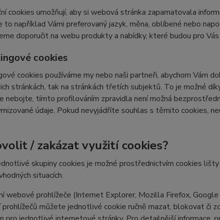
ní cookies umožňují, aby si webová stránka zapamatovala inform
e to například Vámi preferovaný jazyk, měna, oblíbené nebo nap
e doporučit na webu produkty a nabídky, které budou pro Vás c
ingové cookies
ové cookies používáme my nebo naši partneři, abychom Vám doká
šich stránkách, tak na stránkách třetích subjektů. To je možné dí
e nebojte, tímto profilováním zpravidla není možná bezprostředn
izované údaje. Pokud nevyjádříte souhlas s těmito cookies, neu
volit / zakázat využití cookies?
ednotlivé skupiny cookies je možné prostřednictvím cookies lišt
 vhodných situacích.
í webové prohlížeče (Internet Explorer, Mozilla Firefox, Google
 prohlížečů můžete jednotlivé cookie ručně mazat, blokovat či zce
en pro jednotlivé internetové stránky. Pro detailnější informace, 