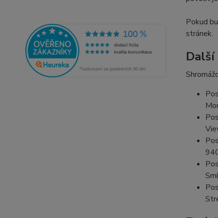
Pokud bud
stránek.
Další
Shromážd
Pos
Mou
Pos
Vie
Pos
94
Pos
Smí
Pos
Str