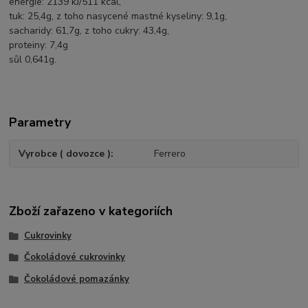
energie: 2139 kJ/511 kcal,
tuk: 25,4g, z toho nasycené mastné kyseliny: 9,1g,
sacharidy: 61,7g, z toho cukry: 43,4g,
proteiny: 7,4g
sůl 0,641g.
Parametry
Vyrobce ( dovozce )
Ferrero
Zboží zařazeno v kategoriích
Cukrovinky
Čokoládové cukrovinky
Čokoládové pomazánky