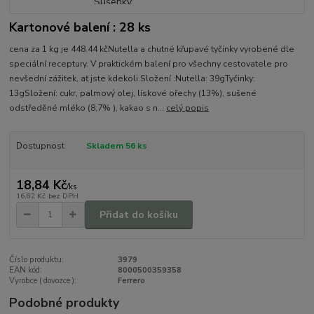
Kartonové balení : 28 ks
cena za 1 kg je 448.44 kčNutella a chutné křupavé tyčinky vyrobené dle
speciální receptury. V praktickém balení pro všechny cestovatele pro
nevšední zážitek, ať jste kdekoli.Složení :Nutella: 39gTyčinky:
13gSložení: cukr, palmový olej, lískové ořechy (13%), sušené
odstředěné mléko (8,7% ), kakao s n...
celý popis
Dostupnost
Skladem 56 ks
18,84 Kč
/
ks
16,82 Kč
bez DPH
Přidat do košíku
Číslo produktu:
3979
EAN kód:
8000500359358
Vyrobce ( dovozce ):
Ferrero
Podobné produkty