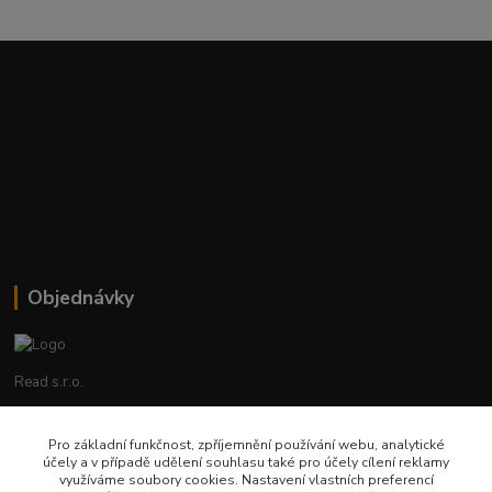
Objednávky
Read s.r.o.
Lenka Hrstková
Pro základní funkčnost, zpříjemnění používání webu, analytické
+420 602 388 763
účely a v případě udělení souhlasu také pro účely cílení reklamy
Po - Pá 8 - 14h
využíváme soubory cookies. Nastavení vlastních preferencí