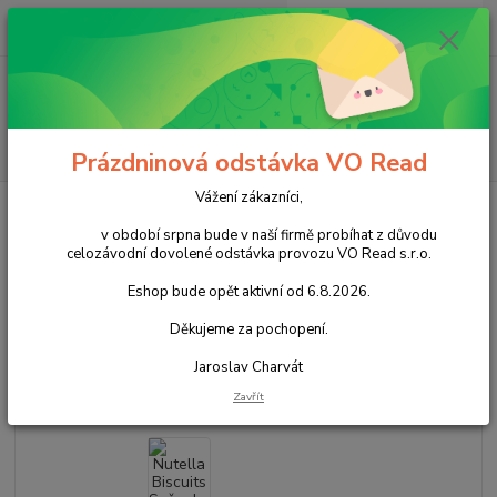
0
ks
+420 602 388 763
CZK
za
0,00 Kč
Po - Pá 8 - 14h
Menu
Hledat
Prázdninová odstávka VO Read
Vážení zákazníci,
Úvod
Cukrovinky
Čokoládové cukrovinky
Čokoládové pomazánky
Nutella Biscuits Sušenky plněné lískooříškovou pomazánkou 41
v období srpna bude v naší firmě probíhat z důvodu
celozávodní dovolené odstávka provozu VO Read s.r.o.
Nutella Biscuits Sušenky plněné
Eshop bude opět aktivní od 6.8.2026.
lískooříškovou pomazánkou 41
Děkujeme za pochopení.
Akce
Jaroslav Charvát
Zavřít