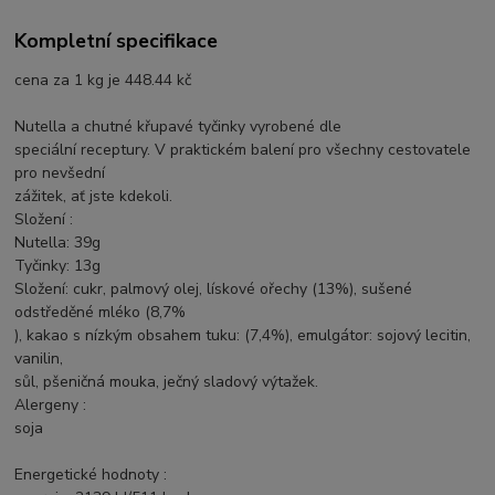
Kompletní specifikace
cena za 1 kg je 448.44 kč
Nutella a chutné křupavé tyčinky vyrobené dle
speciální receptury. V praktickém balení pro všechny cestovatele
pro nevšední
zážitek, ať jste kdekoli.
Složení :
Nutella: 39g
Tyčinky: 13g
Složení: cukr, palmový olej, lískové ořechy (13%), sušené
odstředěné mléko (8,7%
), kakao s nízkým obsahem tuku: (7,4%), emulgátor: sojový lecitin,
vanilin,
sůl, pšeničná mouka, ječný sladový výtažek.
Alergeny :
soja
Energetické hodnoty :