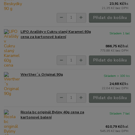
23,91 Kč
/
ks
21,35 Kč
bez DPH
Přidat do košíku
LIPO Arašídy v Cukru slaný Karamel 60g
Skladem 1 bal
cena za kartonové balení
866,75 Kč
/
bal
773,88 Kč
bez DPH
Přidat do košíku
Werther´s Original 90g
Skladem > 100 ks
24,68 Kč
/
ks
22,04 Kč
bez DPH
Přidat do košíku
Ricola bc originál Byliny 40g cena za
Skladem 7 bal
kartonové balení
610,79 Kč
/
bal
545,35 Kč
bez DPH