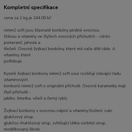
Kompletní specifikace
cena za 1 kg je 244.00 kč
nimm2 soft jsou šťavnaté bonbóny plněné ovocnou
šťávou a vitamíny ve čtyřech ovocných příchutích - citrón,
pomeranč, jahoda a
třešeň. Ovocné žvýkací bonbóny, které má vaše dítě rádo. A
vitamíny, které
potřebuje.
Kyselé žvýkací bonbony nimm2 soft sour rozšiřují stávající řadu
vitaminových
bonbonů nimm2 soft o originální příchutě. Ovocné karamelky mají
čtyři příchutě -
jablko, limetka, višeň a černý rybíz.
Žvýkací bonbony s ovocnou náplní a vitamíny.Složení: cukr,
glukózový sirup,
glukózo-fruktózový sirup, zvhlčující látka sorbitol sirup,
modifikovaný škrob,