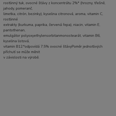
rostlinný tuk, ovocné šťávy z koncentrátu 2%* (hrozny, třešně,
jahody, pomeranč,
limetka, citrón, bezinky), kyselina citronová, aroma, vitamin C,
rostlinné
extrakty (kurkuma, paprika, červená řepa), niacin, vitamin E,
pantothenan,
emulgátor polyoxyethylensorbitanmonostearát, vitamin B6,
kyselina listová,
vitamin B12.*odpovídá 7,5% ovocné šťávyPoměr jednotlivých
příchutí se může měnit
v závislosti na výrobě.