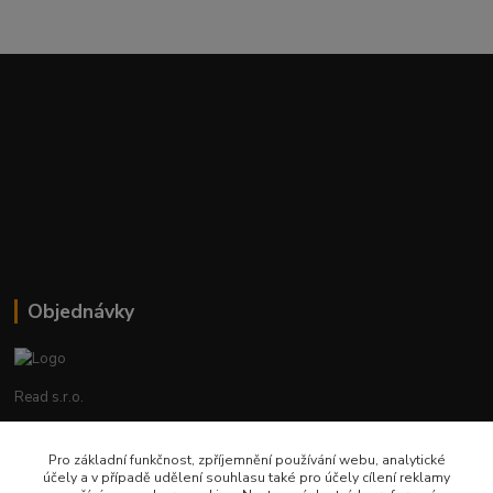
Objednávky
Read s.r.o.
Lenka Hrstková
Pro základní funkčnost, zpříjemnění používání webu, analytické
+420 602 388 763
účely a v případě udělení souhlasu také pro účely cílení reklamy
Po - Pá 8 - 14h