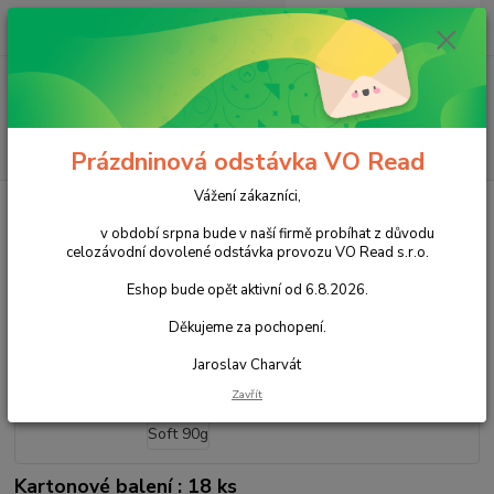
0
ks
+420 602 388 763
CZK
za
0,00 Kč
Po - Pá 8 - 14h
Menu
Hledat
Prázdninová odstávka VO Read
Vážení zákazníci,
Úvod
Cukrovinky
Nečokoládové cukrovinky
Bonbóny
Dropsy
Nimm2 Soft 90g
v období srpna bude v naší firmě probíhat z důvodu
celozávodní dovolené odstávka provozu VO Read s.r.o.
Nimm2 Soft 90g
Eshop bude opět aktivní od 6.8.2026.
Akce
Děkujeme za pochopení.
Jaroslav Charvát
Zavřít
Kartonové balení : 18 ks