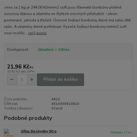
cena za 1 kg je 244.00 kčnimm2 soft jsou šťavnaté bonbóny plněné
ovocnou šťávou a vitamíny ve čtyřech ovocných příchutích - citrón,
pomeranč, jahoda a třešeň. Ovocné žvýkací bonbóny, které má vaše dítě
rádo. A vitamíny, které potřebuje. Kyselé žvýkací bonbony nimm2 soft
sour rozšiřu...
celý popis
Dostupnost
Skladem > 100 ks
21,96 Kč
/
ks
19,61 Kč
bez DPH
Přidat do košíku
Číslo produktu:
4822
EAN kód:
4014400910810
Vyrobce ( dovozce ):
Storck
Podobné produkty
Sfinx Beskydky 90 g
Skladem 17 ks