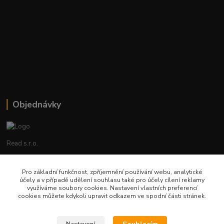
Objednávky
Read s.r.o.
Lenka Hrstková
Pro základní funkčnost, zpříjemnění používání webu, analytické
+420 602 388 763
účely a v případě udělení souhlasu také pro účely cílení reklamy
Po - Pá 8 - 14h
využíváme soubory cookies. Nastavení vlastních preferencí
cookies můžete kdykoli upravit odkazem ve spodní části stránek.
objednavky@read.cz