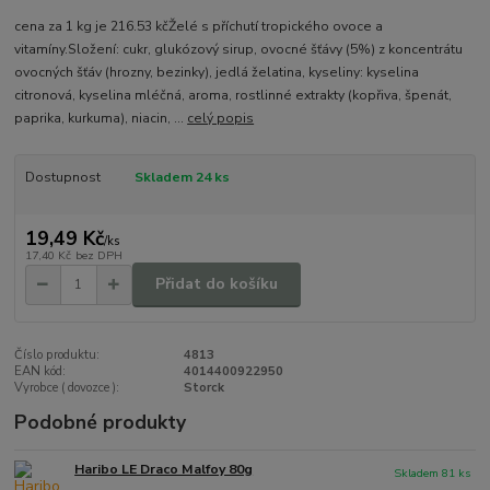
cena za 1 kg je 216.53 kčŽelé s příchutí tropického ovoce a
vitamíny.Složení: cukr, glukózový sirup, ovocné šťávy (5%) z koncentrátu
ovocných šťáv (hrozny, bezinky), jedlá želatina, kyseliny: kyselina
citronová, kyselina mléčná, aroma, rostlinné extrakty (kopřiva, špenát,
paprika, kurkuma), niacin, ...
celý popis
Dostupnost
Skladem 24 ks
19,49 Kč
/
ks
17,40 Kč
bez DPH
Přidat do košíku
Číslo produktu:
4813
EAN kód:
4014400922950
Vyrobce ( dovozce ):
Storck
Podobné produkty
Haribo LE Draco Malfoy 80g
Skladem 81 ks