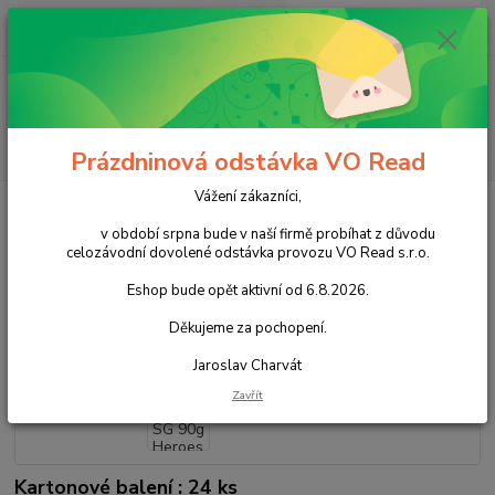
0
ks
+420 602 388 763
CZK
za
0,00 Kč
Po - Pá 8 - 14h
Menu
Hledat
Prázdninová odstávka VO Read
Vážení zákazníci,
Úvod
Cukrovinky
Nečokoládové cukrovinky
Bonbóny
Želatinové
Nimm2 SG 90g Heroes
v období srpna bude v naší firmě probíhat z důvodu
celozávodní dovolené odstávka provozu VO Read s.r.o.
Nimm2 SG 90g Heroes
Eshop bude opět aktivní od 6.8.2026.
Akce
Děkujeme za pochopení.
Jaroslav Charvát
Zavřít
Kartonové balení : 24 ks