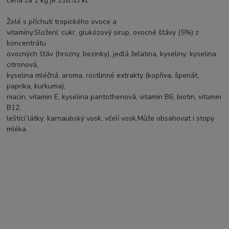
cena za 1 kg je 216.53 kč
Želé s příchutí tropického ovoce a
vitamíny.Složení: cukr, glukózový sirup, ovocné šťávy (5%) z
koncentrátu
ovocných šťáv (hrozny, bezinky), jedlá želatina, kyseliny: kyselina
citronová,
kyselina mléčná, aroma, rostlinné extrakty (kopřiva, špenát,
paprika, kurkuma),
niacin, vitamin E, kyselina pantothenová, vitamin B6, biotin, vitamin
B12,
leštící látky: karnaubský vosk, včelí vosk.Může obsahovat i stopy
mléka.