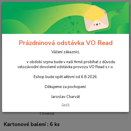
0
ks
+420 602 388 763
CZK
za
0,00 Kč
Po - Pá 8 - 14h
Menu
Hledat
Prázdninová odstávka VO Read
Vážení zákazníci,
Úvod
Káva
Káva instantní
Nestlé Caro Original 200g
v období srpna bude v naší firmě probíhat z důvodu
Nestlé Caro Original 200g
celozávodní dovolené odstávka provozu VO Read s.r.o.
Eshop bude opět aktivní od 6.8.2026.
Akce
Děkujeme za pochopení.
Jaroslav Charvát
Zavřít
Kartonové balení : 6 ks