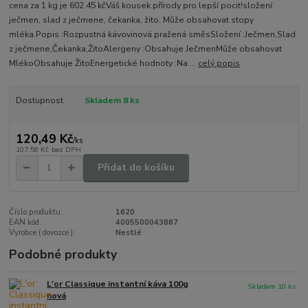
cena za 1 kg je 602.45 kčVáš kousek přírody pro lepší pocit!složení:
ječmen, slad z ječmene, čekanka, žito. Může obsahovat stopy
mléka.Popis :Rozpustná kávovinová pražená směsSložení :Ječmen,Slad
z ječmene,Čekanka,ŽitoAlergeny :Obsahuje JečmenMůže obsahovat
MlékoObsahuje ŽitoEnergetické hodnoty :Na ...
celý popis
Dostupnost
Skladem 8 ks
120,49 Kč
/
ks
107,58 Kč
bez DPH
Přidat do košíku
Číslo produktu:
1620
EAN kód:
4005500043867
Vyrobce ( dovozce ):
Nestlé
Podobné produkty
L'or Classique instantní káva 100g
Skladem 10 ks
nová