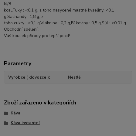
kJ/8
kcal,Tuky : <0,1 g, z toho nasycené mastné kyseliny: <0,1
g,Sacharidy : 1,8 g, z
toho cukry : <0,1 g,Vláknina : 0,2 g,Bílkoviny : 0,5 g,Sůl : <0,01 g
Obchodní sdělení :
Váš kousek přírody pro lepší pocit!
Parametry
Vyrobce ( dovozce )
Nestlé
Zboží zařazeno v kategoriích
Káva
Káva instantní