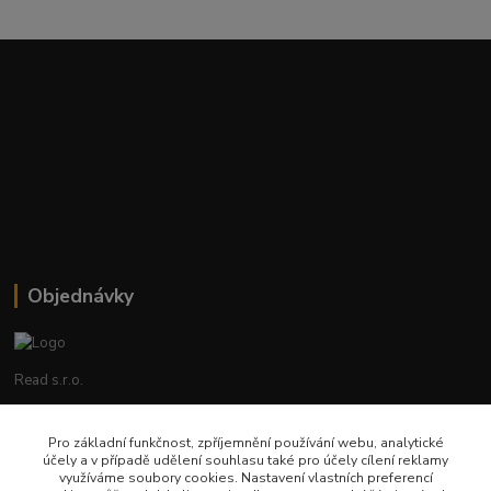
Objednávky
Read s.r.o.
Lenka Hrstková
Pro základní funkčnost, zpříjemnění používání webu, analytické
+420 602 388 763
účely a v případě udělení souhlasu také pro účely cílení reklamy
Po - Pá 8 - 14h
využíváme soubory cookies. Nastavení vlastních preferencí