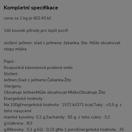
Kompletní specifikace
cena za 1 kg je 602.45 kč
Váš kousek přírody pro lepší pocit!
složení: ječmen, slad z ječmene, čekanka, žito. Může obsahovat
stopy mléka.
Popis :
Rozpustná kávovinová pražená směs
Složení :
Ječmen,Slad z ječmene,Čekanka,Žito
Alergeny :
Obsahuje JečmenMůže obsahovat MlékoObsahuje Žito
Energetické hodnoty :
Na 100gEnergetická hodnota : 1572 kJ/371 kcal,Tuky : <0,5 g, z
toho nasycené
mastné kyseliny: 0,2 g,Sacharidy : 83 g, z toho cukry : 3,2
g,Vláknina : 8,0
g,Bílkoviny : 5,1 g,Sůl : 0,23 gNa 1 porciEnergetická hodnota : 35