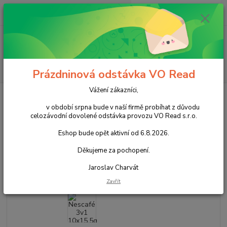
0
ks
+420 602 388 763
CZK
za
0,00 Kč
Po - Pá 8 - 14h
Menu
Hledat
Prázdninová odstávka VO Read
Vážení zákazníci,
Úvod
Káva
Káva instantní
Nescafé 3v1 10x15,5g SÁČEK cena za
kartonové balení
v období srpna bude v naší firmě probíhat z důvodu
celozávodní dovolené odstávka provozu VO Read s.r.o.
Nescafé 3v1 10x15,5g SÁČEK
Eshop bude opět aktivní od 6.8.2026.
cena za kartonové balení
Děkujeme za pochopení.
Akce
Jaroslav Charvát
Zavřít