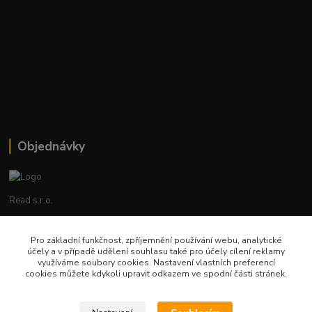
Objednávky
Read s.r.o.
Lenka Hrstková
Pro základní funkčnost, zpříjemnění používání webu, analytické
+420 602 388 763
účely a v případě udělení souhlasu také pro účely cílení reklamy
Po - Pá 8 - 14h
využíváme soubory cookies. Nastavení vlastních preferencí
cookies můžete kdykoli upravit odkazem ve spodní části stránek.
objednavky@read.cz