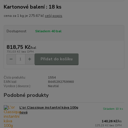
Kartonové balení : 18 ks
cena za 1 kg je 275.67 kč
celý popis
Dostupnost
Skladem 40 bal
818,75 Kč
/
bal
731,03 Kč
bez DPH
Přidat do košíku
Číslo produktu:
1554
EAN kód:
8445292759960
Vyrobce ( dovozce ):
Nestlé
Podobné produkty
L'or Classique instantní káva 100g
Skladem 10 ks
nová
140,26 Kč
/
ks
125,23 Kč
bez DPH