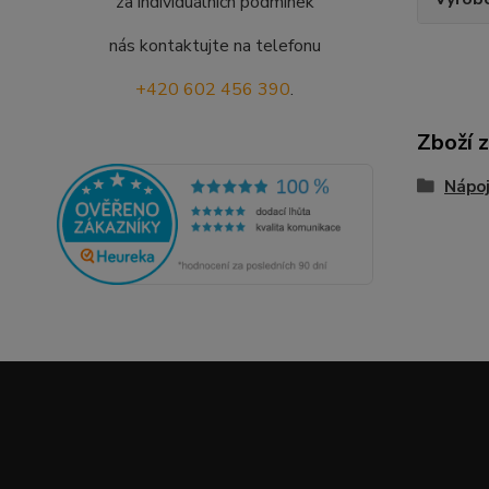
za individuálních podmínek
nás kontaktujte na telefonu
+420 602 456 390
.
Zboží 
Nápo