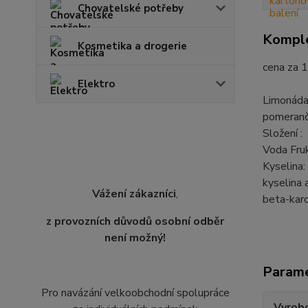
Chovatelské potřeby
Komple
Kosmetika a drogerie
cena za 1
Elektro
Limonáda
pomeranč
Složení :
Voda Fruk
Kyselina:
kyselina 
Vážení zákazníci
,
beta-kar
z provozních důvodů osobní odběr
není možný!
Param
Pro navázání velkoobchodní spolupráce
Vyrobc