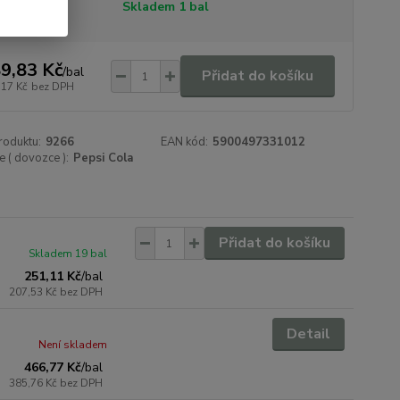
tupnost
Skladem 1 bal
9,83 Kč
/
bal
Přidat do košíku
,17 Kč
bez DPH
roduktu:
9266
EAN kód:
5900497331012
 ( dovozce ):
Pepsi Cola
Přidat do košíku
Skladem 19 bal
251,11 Kč
/
bal
207,53 Kč
bez DPH
Detail
Není skladem
466,77 Kč
/
bal
385,76 Kč
bez DPH