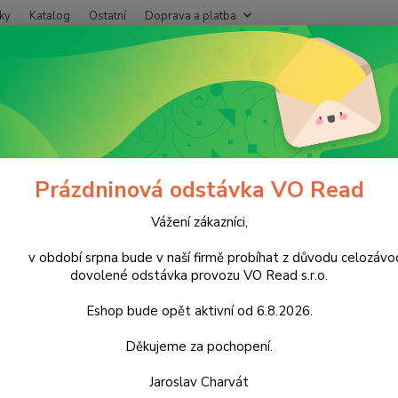
ky
Katalog
Ostatní
Doprava a platba
Nevíte
Hledat
+420
Po - P
ápoje
Nealkoholické nápoje
Limonády a vody
Mirinda Pomeranč
nda Pomeranč 1l PET cena za ka
Prázdninová odstávka VO Read
Vážení zákazníci,
Kart
období srpna bude v naší firmě probíhat z důvodu celozávo
cena z
dovolené odstávka provozu VO Read s.r.o.
obsahe
Oxid u
Eshop bude opět aktivní od 6.8.2026.
citron
askorb
Děkujeme za pochopení.
Jaroslav Charvát