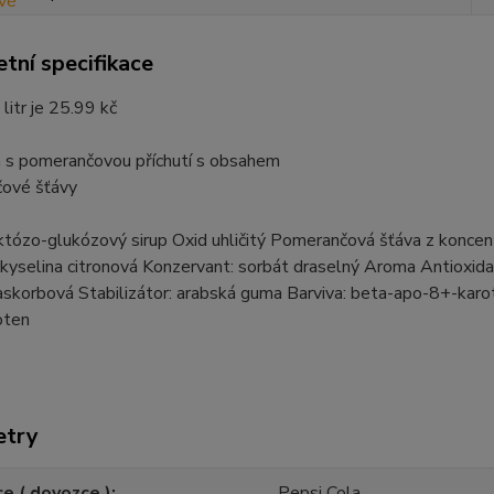
tní specifikace
 litr je 25.99 kč
 s pomerančovou příchutí s obsahem
ové šťávy
tózo-glukózový sirup Oxid uhličitý Pomerančová šťáva z koncen
 kyselina citronová Konzervant: sorbát draselný Aroma Antioxida
askorbová Stabilizátor: arabská guma Barviva: beta-apo-8+-karo
oten
etry
e ( dovozce )
Pepsi Cola