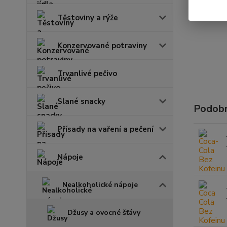
Těstoviny a rýže
Konzervované potraviny
Trvanlivé pečivo
Slané snacky
Podobn
Přísady na vaření a pečení
Nápoje
Nealkoholické nápoje
Džusy a ovocné šťávy