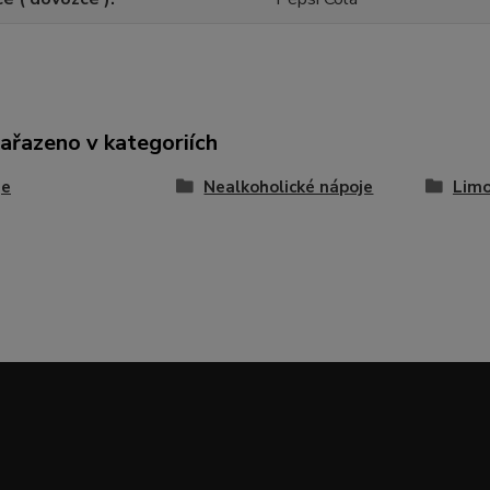
zařazeno v kategoriích
je
Nealkoholické nápoje
Limo