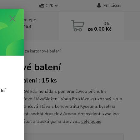
Přihlášení
CZK
 si rady? Zavolejte.
0
ks
 602 388 763
za
0,00 Kč
á 8 - 14h
 1l PET cena za kartonové balení
rtonové balení
onové balení : 15 ks
dní
a 1 litr je 25.99 kčLimonáda s pomerančovou příchutí s
m pomerančové šťávySložení :Voda Fruktózo-glukózový sirup
hličitý Pomerančová šťáva z koncentrátu Kyselina: kyselina
ová Konzervant: sorbát draselný Aroma Antioxidant: kyselina
ová Stabilizátor: arabská guma Barviva...
celý popis