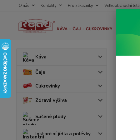
O nás
Kontakty
Pro zákazníky
Velkoobchodní letá
Úvod
N
Káva
Miri
Čaje
Akce
Cukrovinky
v 
Zdravá výživa
Sušené plody
Instantní jídla a polévky