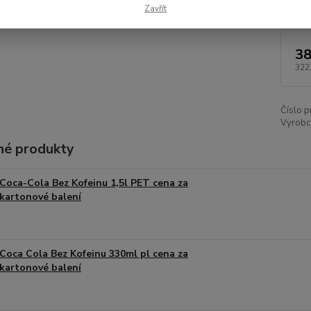
Dos
Zavřít
38
322
Číslo p
Vyrobce
é produkty
Coca-Cola Bez Kofeinu 1,5l PET cena za
kartonové balení
Coca Cola Bez Kofeinu 330ml pl cena za
kartonové balení