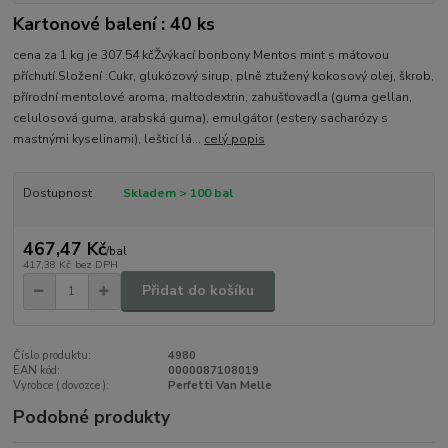
Kartonové balení : 40 ks
cena za 1 kg je 307.54 kčŽvýkací bonbony Mentos mint s mátovou
příchutí.Složení :Cukr, glukózový sirup, plně ztužený kokosový olej, škrob,
přírodní mentolové aroma, maltodextrin, zahušťovadla (guma gellan,
celulosová guma, arabská guma), emulgátor (estery sacharózy s
mastnými kyselinami), lešticí lá...
celý popis
Dostupnost
Skladem > 100 bal
467,47 Kč
/
bal
417,38 Kč
bez DPH
Přidat do košíku
Číslo produktu:
4980
EAN kód:
0000087108019
Vyrobce ( dovozce ):
Perfetti Van Melle
Podobné produkty