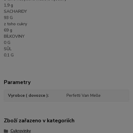
1,9 g
SACHARIDY
93 G
z toho cukry
69 g
BÍLKOVINY
0 G
SŮL
0,1 G
Parametry
Vyrobce ( dovozce )
Perfetti Van Melle
Zboží zařazeno v kategoriích
Cukrovinky