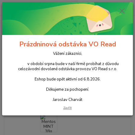
0
ks
+420 602 388 763
CZK
za
0,00 Kč
Po - Pá 8 - 14h
Menu
Hledat
Prázdninová odstávka VO Read
Vážení zákazníci,
Úvod
Cukrovinky
Nečokoládové cukrovinky
Bonbóny
Dropsy
Mentos MINT 38g cena za kartonové balení
v období srpna bude v naší firmě probíhat z důvodu
celozávodní dovolené odstávka provozu VO Read s.r.o.
Mentos MINT 38g cena za
Eshop bude opět aktivní od 6.8.2026.
kartonové balení
Děkujeme za pochopení.
Akce
Jaroslav Charvát
Zavřít