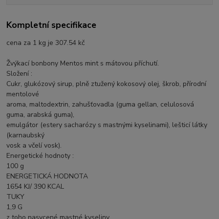
Kompletní specifikace
cena za 1 kg je 307.54 kč
Žvýkací bonbony Mentos mint s mátovou příchutí.
Složení :
Cukr, glukózový sirup, plně ztužený kokosový olej, škrob, přírodní
mentolové
aroma, maltodextrin, zahušťovadla (guma gellan, celulosová
guma, arabská guma),
emulgátor (estery sacharózy s mastnými kyselinami), lešticí látky
(karnaubský
vosk a včelí vosk).
Energetické hodnoty :
100 g
ENERGETICKÁ HODNOTA
1654 KJ/ 390 KCAL
TUKY
1,9 G
z toho nasycené mastné kyseliny