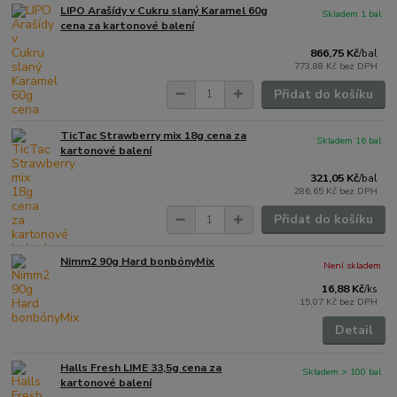
LIPO Arašídy v Cukru slaný Karamel 60g
Skladem 1 bal
cena za kartonové balení
866,75 Kč
/
bal
773,88 Kč
bez DPH
Přidat do košíku
TicTac Strawberry mix 18g cena za
Skladem 16 bal
kartonové balení
321,05 Kč
/
bal
286,65 Kč
bez DPH
Přidat do košíku
Nimm2 90g Hard bonbónyMix
Není skladem
16,88 Kč
/
ks
15,07 Kč
bez DPH
Detail
Halls Fresh LIME 33,5g cena za
Skladem > 100 bal
kartonové balení