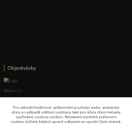
Objednávky
Read s.r.o.
Lenka Hrstková
Pro základní funkčnost, zpříjemnění používání webu, analytické
+420 602 388 763
účely a v případě udělení souhlasu také pro účely cílení reklamy
Po - Pá 8 - 14h
využíváme soubory cookies. Nastavení vlastních preferencí
cookies můžete kdykoli upravit odkazem ve spodní části stránek.
objednavky@read.cz