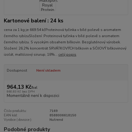
Kartonové balení : 24 ks
cena za 1 kg je 669.54 kčProteinová tyčinka v bílé polevě s aromatem
černého rybízuSložení :Proteinová tyčinka v bílé polevě s aromatem
černého rybízu. S vysokým obsahem bílkovin. Bezgluténový výrobek.
Složení: 26,2% koncentrát SRVÁTKOVÝCH bílkovin a SÓJOVÝ bílkovinový
izolát, maltózový sirurup, 18%...
celý popis
Dostupnost
Není skladem
964,13 Kč
/
bal
860,83 Kč
bez DPH
Momentálně není k dispozici
Číslo produktu:
7169
EAN kód:
8588006618150
Vyrobce ( dovozce ):
Nutrend
Podobné produkty