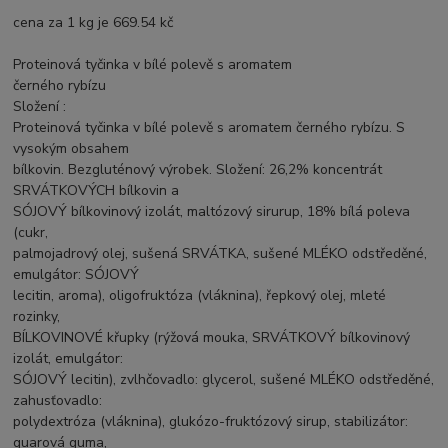
cena za 1 kg je 669.54 kč
Proteinová tyčinka v bílé polevě s aromatem
černého rybízu
Složení :
Proteinová tyčinka v bílé polevě s aromatem černého rybízu. S
vysokým obsahem
bílkovin. Bezgluténový výrobek. Složení: 26,2% koncentrát
SRVÁTKOVÝCH bílkovin a
SÓJOVÝ bílkovinový izolát, maltózový sirurup, 18% bílá poleva
(cukr,
palmojadrový olej, sušená SRVÁTKA, sušené MLÉKO odstředěné,
emulgátor: SÓJOVÝ
lecitin, aroma), oligofruktóza (vláknina), řepkový olej, mleté
rozinky,
BÍLKOVINOVÉ křupky (rýžová mouka, SRVÁTKOVÝ bílkovinový
izolát, emulgátor:
SÓJOVÝ lecitin), zvlhčovadlo: glycerol, sušené MLÉKO odstředěné,
zahusťovadlo:
polydextróza (vláknina), glukózo-fruktózový sirup, stabilizátor:
guarová guma,