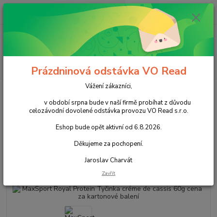
0
ks
+420 602 388 763
CZK
za
0,00 Kč
Po - Pá 8 - 14h
Menu
Hledat
Prázdninová odstávka VO Read
Vážení zákazníci,
Úvod
Zdravá výživa
Energetická
MaxSport Royal Protein Tyčinka
créme de cassis 60g cena za kartonové balení
v období srpna bude v naší firmě probíhat z důvodu
celozávodní dovolené odstávka provozu VO Read s.r.o.
MaxSport Royal Protein Tyčinka
Eshop bude opět aktivní od 6.8.2026.
créme de cassis 60g cena za
Děkujeme za pochopení.
kartonové balení
Jaroslav Charvát
Akce
Zavřít