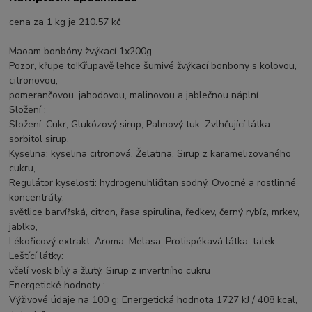
cena za 1 kg je 210.57 kč
Maoam bonbóny žvýkací 1x200g
Pozor, křupe to!Křupavě lehce šumivé žvýkací bonbony s kolovou,
citronovou,
pomerančovou, jahodovou, malinovou a jablečnou náplní.
Složení :
Složení: Cukr, Glukózový sirup, Palmový tuk, Zvlhčující látka:
sorbitol sirup,
Kyselina: kyselina citronová, Želatina, Sirup z karamelizovaného
cukru,
Regulátor kyselosti: hydrogenuhličitan sodný, Ovocné a rostlinné
koncentráty:
světlice barvířská, citron, řasa spirulina, ředkev, černý rybíz, mrkev,
jablko,
Lékořicový extrakt, Aroma, Melasa, Protispékavá látka: talek,
Leštící látky:
včelí vosk bílý a žlutý, Sirup z invertního cukru
Energetické hodnoty :
Výživové údaje na 100 g: Energetická hodnota 1727 kJ / 408 kcal,