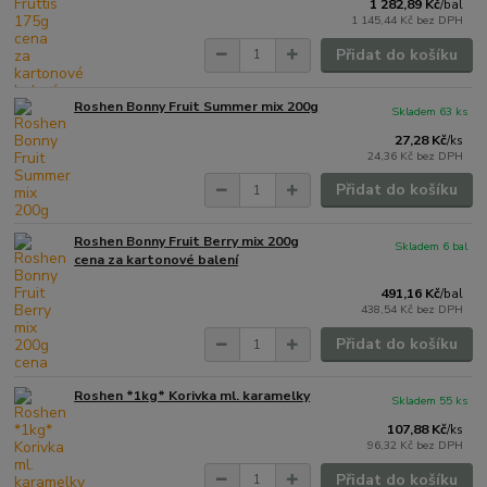
1 282,89 Kč
/
bal
1 145,44 Kč
bez DPH
Přidat do košíku
Roshen Bonny Fruit Summer mix 200g
Skladem 63 ks
27,28 Kč
/
ks
24,36 Kč
bez DPH
Přidat do košíku
Roshen Bonny Fruit Berry mix 200g
Skladem 6 bal
cena za kartonové balení
491,16 Kč
/
bal
438,54 Kč
bez DPH
Přidat do košíku
Roshen *1kg* Korivka ml. karamelky
Skladem 55 ks
107,88 Kč
/
ks
96,32 Kč
bez DPH
Přidat do košíku