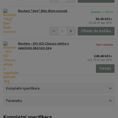
Roshen *1kg* Bim-Bom ovocné
Skladem > 100 ks
93,45 Kč
/
ks
83,44 Kč
bez DPH
Přidat do košíku
Roshen - KO-KO Chococ white s
Není skladem
vaječným likérem 1kg
249,46 Kč
/
ks
222,73 Kč
bez DPH
Detail
Kompletní specifikace
Parametry
Kompletní specifikace