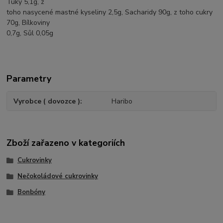
Tuky 5,1g, z
toho nasycené mastné kyseliny 2,5g, Sacharidy 90g, z toho cukry
70g, Bílkoviny
0,7g, Sůl 0,05g
Parametry
Vyrobce ( dovozce )
Haribo
Zboží zařazeno v kategoriích
Cukrovinky
Nečokoládové cukrovinky
Bonbóny