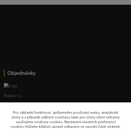
Objednávky
Read s.r.o.
Lenka Hrstková
Pro základní funkčnost, zpříjemnění používání webu, analytické
+420 602 388 763
účely a v případě udělení souhlasu také pro účely cílení reklamy
Po - Pá 8 - 14h
využíváme soubory cookies. Nastavení vlastních preferencí
cookies můžete kdykoli upravit odkazem ve spodní části stránek.