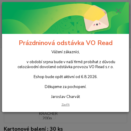
0
ks
+420 602 388 763
CZK
za
0,00 Kč
Po - Pá 8 - 14h
Menu
Hledat
Prázdninová odstávka VO Read
Vážení zákazníci,
Úvod
Cukrovinky
Nečokoládové cukrovinky
Bonbóny
MAOAM
KRACHER 200g
v období srpna bude v naší firmě probíhat z důvodu
celozávodní dovolené odstávka provozu VO Read s.r.o.
MAOAM KRACHER 200g
Eshop bude opět aktivní od 6.8.2026.
Akce
Děkujeme za pochopení.
Jaroslav Charvát
Zavřít
Kartonové balení : 30 ks