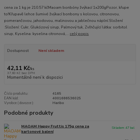
cena za 1 kg je 210.57 kčMaoam bonbóny žvýkací 1x200gPozor, křupe
to!Křupavě lehce šumivé žvýkací bonbony s kolovou, citronovou,
pomerančovou, jahodovou, malinovou a jablečnou náplní.Složení
:Složení: Cukr, Glukózový sirup, Palmový tuk, Zvlhčující látka: sorbitol
sirup, Kyselina: kyselina citronová,...
celý popis
Dostupnost
Není skladem
42,11 Kč
/
ks
37,60 Kč
bez DPH
Momentálně není k dispozici
Číslo produktu:
4165
EAN kód:
4001686536025
Vyrobce ( dovozce ):
Haribo
Podobné produkty
MAOAM Happy Fruttis 175g cena za
Skladem 47 bal
kartonové balení