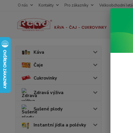
O nás
Kontakty
Pro zákazníky
Velkoobchodní letá
Úvod
N
Káva
Mana
Čaje
Cukrovinky
Akce
v 
Zdravá výživa
Sušené plody
Instantní jídla a polévky