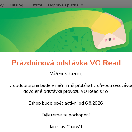
ky
Katalog
Ostatní
Doprava a platba
Nevíte
Hledat
+420
Po - P
ápoje
Nealkoholické nápoje
Proteinové
Mana Berries 400ml M
 Berries 400ml MK8 PET
Prázdninová odstávka VO Read
Vážení zákazníci,
Kart
období srpna bude v naší firmě probíhat z důvodu celozávo
cena za
dovolené odstávka provozu VO Read s.r.o.
Eshop bude opět aktivní od 6.8.2026.
Dos
Děkujeme za pochopení.
10
Jaroslav Charvát