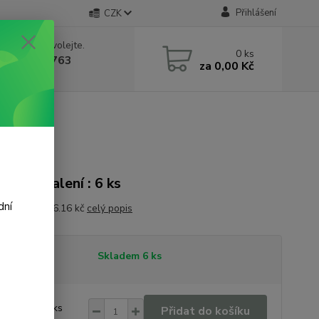
Přihlášení
CZK
 si rady? Zavolejte.
0
ks
 602 388 763
za
0,00 Kč
á 8 - 14h
K8 PET
onové balení : 6 ks
dní
 1 litr je 266.16 kč
celý popis
tupnost
Skladem 6 ks
6,47 Kč
/
ks
Přidat do košíku