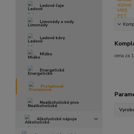
Ledové čaje
Limonády a vody
Kompl
Ledové kávy
Komple
Mléko
cena za 1
Energetické
Proteinové
Param
Nealkoholické pivo
Vyrobc
Alkoholické nápoje