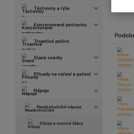
Těstoviny a rýže
Konzervované potraviny
Podobn
Trvanlivé pečivo
Slané snacky
Přísady na vaření a pečení
Nápoje
Nealkoholické nápoje
Džusy a ovocné šťávy