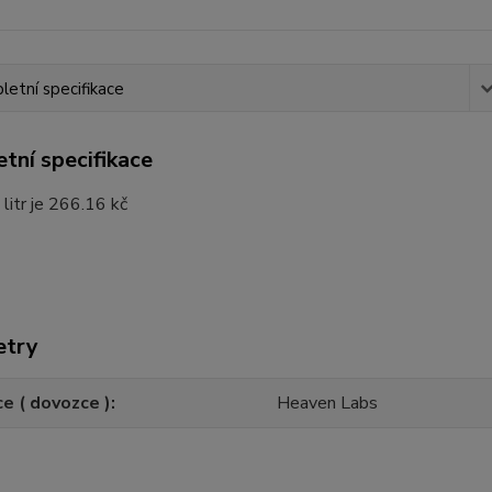
etní specifikace
tní specifikace
 litr je 266.16 kč
etry
e ( dovozce )
Heaven Labs