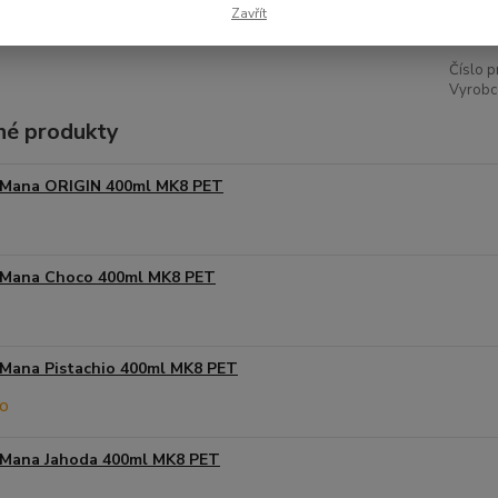
95,
Zavřít
Číslo p
Vyrobce
é produkty
Mana ORIGIN 400ml MK8 PET
Mana Choco 400ml MK8 PET
Mana Pistachio 400ml MK8 PET
Mana Jahoda 400ml MK8 PET