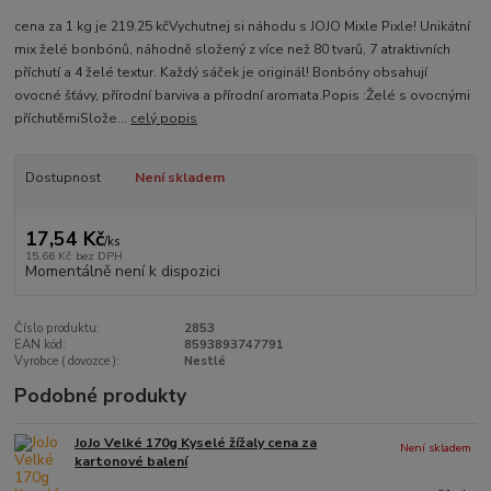
cena za 1 kg je 219.25 kčVychutnej si náhodu s JOJO Mixle Pixle! Unikátní
mix želé bonbónů, náhodně složený z více než 80 tvarů, 7 atraktivních
příchutí a 4 želé textur. Každý sáček je originál! Bonbóny obsahují
ovocné šťávy, přírodní barviva a přírodní aromata.Popis :Želé s ovocnými
příchutěmiSlože...
celý popis
Dostupnost
Není skladem
17,54 Kč
/
ks
15,66 Kč
bez DPH
Momentálně není k dispozici
Číslo produktu:
2853
EAN kód:
8593893747791
Vyrobce ( dovozce ):
Nestlé
Podobné produkty
JoJo Velké 170g Kyselé žížaly cena za
Není skladem
kartonové balení