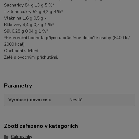
Sacharidy 84 g 13 g 5 %*
- z toho cukry 52 g 8,2 g 9 %*
Vláknina 1,6 g 0,5 g -
Bílkoviny 4,4 g 0,7 g 1 %*
Sůl 0,28 g 0,04 g 1 %*
*Referenční hodnota příjmu u průměrné dospělé osoby (8400 kJ/
2000 kcal)
Obchodní sdělení :
Želé s ovocnými příchutěmi.
Parametry
Vyrobce ( dovozce )
Nestlé
Zboží zařazeno v kategoriích
Cukrovinky