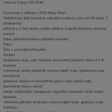
cena za 1 kg je 219.25 kč
Vychutnej si náhodu s JOJO Mixle Pixle!
Unikátní mix želé bonbónů, náhodně složený z více než 80 tvarů, 7
atraktivních
příchutí a 4 želé textur. Každý sáček je originál! Bonbóny obsahují
ovocné
šťávy, přírodní barviva a přírodní aromata.
Popis :
Želé s ovocnými příchutěmi
Složení :
Glukózový sirup, cukr, želatina, koncentrát jablečné šťávy 4,3 %,
kyseliny
(citronová, vinná, jablečná), ovocná náplň (cukr, glukózový sirup,
borůvkové,
jahodové, malinové koncentráty pyré a šťáv; pitná voda,
koncentrát šťávy z černé
mrkve, stabilizátor: karagenan; regulátor kyselosti: citrát sodný;
kyselina
citrónová, přírodní aromata), ovocná náplň (cukr, glukóza, voda,
fruktóza,