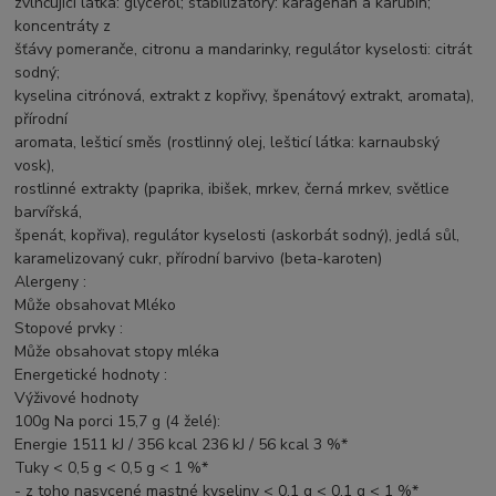
zvlhčující látka: glycerol; stabilizátory: karagenan a karubin;
koncentráty z
šťávy pomeranče, citronu a mandarinky, regulátor kyselosti: citrát
sodný;
kyselina citrónová, extrakt z kopřivy, špenátový extrakt, aromata),
přírodní
aromata, lešticí směs (rostlinný olej, lešticí látka: karnaubský
vosk),
rostlinné extrakty (paprika, ibišek, mrkev, černá mrkev, světlice
barvířská,
špenát, kopřiva), regulátor kyselosti (askorbát sodný), jedlá sůl,
karamelizovaný cukr, přírodní barvivo (beta-karoten)
Alergeny :
Může obsahovat Mléko
Stopové prvky :
Může obsahovat stopy mléka
Energetické hodnoty :
Výživové hodnoty
100g Na porci 15,7 g (4 želé):
Energie 1511 kJ / 356 kcal 236 kJ / 56 kcal 3 %*
Tuky < 0,5 g < 0,5 g < 1 %*
- z toho nasycené mastné kyseliny < 0,1 g < 0,1 g < 1 %*