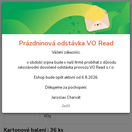
0
ks
+420 602 388 763
CZK
za
0,00 Kč
Po - Pá 8 - 14h
Menu
Hledat
Prázdninová odstávka VO Read
Vážení zákazníci,
Úvod
Cukrovinky
Nečokoládové cukrovinky
Bonbóny
Želatinové
JoJo MixlePixle 80g
v období srpna bude v naší firmě probíhat z důvodu
celozávodní dovolené odstávka provozu VO Read s.r.o.
JoJo MixlePixle 80g
Eshop bude opět aktivní od 6.8.2026.
Akce
Děkujeme za pochopení.
Jaroslav Charvát
Zavřít
Kartonové balení : 36 ks