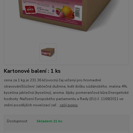
Kartonové balení : 1 ks
cena za 1 kg je 231.36 kčovocný čaj určený pro hromadné
stravováníSložení :Jablečná dužnina, květ ibišku súdánského, malina 4%,
kyselina jablečná (kyseliny), aroma, šípky, pomerančová kůra.Energetické
hodnoty :Nařízení Evropského parlamentu a Rady (EU) č. 1169/2011 ve
znění pozdějších novelizací zař...
celý popis
Dostupnost
Skladem 21 ks