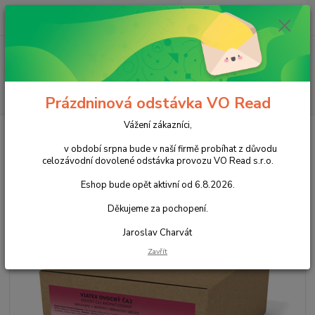
0
ks
+420 602 388 763
CZK
za
0,00 Kč
Po - Pá 8 - 14h
Menu
Hledat
Prázdninová odstávka VO Read
Vážení zákazníci,
Úvod
Čaje
Čaje porcované
Jemča čaj Ovocný Viatex 10x50g
v období srpna bude v naší firmě probíhat z důvodu
Jemča čaj Ovocný Viatex 10x50g
celozávodní dovolené odstávka provozu VO Read s.r.o.
Eshop bude opět aktivní od 6.8.2026.
Akce
Děkujeme za pochopení.
Jaroslav Charvát
Zavřít