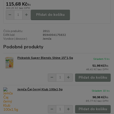
115,68 Kč
/
ks
103,29 Kč
bez DPH
Přidat do košíku
Číslo produktu:
2011
EAN kód:
8594004175632
Vyrobce ( dovozce ):
Jemča
Podobné produkty
Pickwick Super Blends Shine 15*1,5g
Skladem 5 ks
51,98 Kč
/
ks
46,41 Kč
bez DPH
Přidat do košíku
Jemča Čaj černý Klub 100x1,5g
Skladem 10 ks
96,06 Kč
/
ks
85,77 Kč
bez DPH
Přidat do košíku