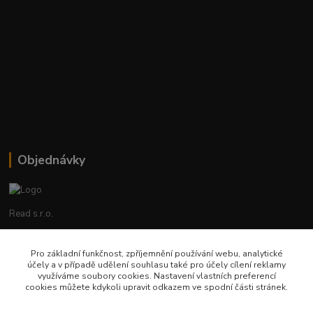
Objednávky
Read s.r.o.
Lenka Hrstková
Pro základní funkčnost, zpříjemnění používání webu, analytické
+420 602 388 763
účely a v případě udělení souhlasu také pro účely cílení reklamy
Po - Pá 8 - 14h
využíváme soubory cookies. Nastavení vlastních preferencí
cookies můžete kdykoli upravit odkazem ve spodní části stránek.
objednavky@read.cz