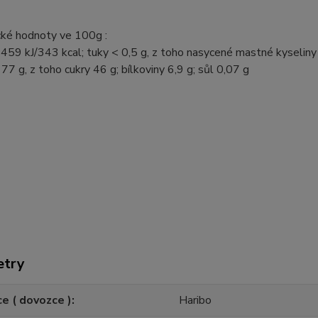
cké hodnoty ve 100g :
459 kJ/343 kcal; tuky < 0,5 g, z toho nasycené mastné kyseliny 
 77 g, z toho cukry 46 g; bílkoviny 6,9 g; sůl 0,07 g
etry
e ( dovozce )
Haribo