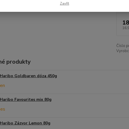
Dos
Zavřít
18
16,
Číslo p
Vyrobce
é produkty
Haribo Goldbaren dóza 450g
Haribo Favourites mix 80g
Haribo Zázvor Lemon 80g