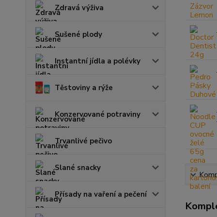
Zdravá výživa
Sušené plody
Instantní jídla a polévky
Těstoviny a rýže
Konzervované potraviny
Trvanlivé pečivo
Slané snacky
Kompl
Přísady na vaření a pečení
Komple