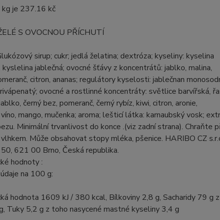
 kg je 237.16 kč
ŽELÉ S OVOCNOU PŘÍCHUTÍ
Glukózový sirup; cukr; jedlá želatina; dextróza; kyseliny: kyselina
, kyslelina jablečná; ovocné šťávy z koncentrátů: jablko, malina,
omeranč, citron, ananas; regulátory kyselosti: jablečnan monosod
trivápenatý; ovocné a rostlinné koncentráty: světlice barvířská, ř
 jablko, černý bez, pomeranč, černý rybíz, kiwi, citron, aronie,
víno, mango, mučenka; aroma; lešticí látka: karnaubský vosk; ext
ezu. Minimální trvanlivost do konce .(viz zadní strana). Chraňte 
 vlhkem. Může obsahovat stopy mléka, pšenice. HARIBO CZ s.r.o
50, 621 00 Brno, Česká republika.
ké hodnoty :
údaje na 100 g:
ká hodnota 1609 kJ / 380 kcal, Bílkoviny 2,8 g, Sacharidy 79 g 
g, Tuky 5,2 g z toho nasycené mastné kyseliny 3,4 g