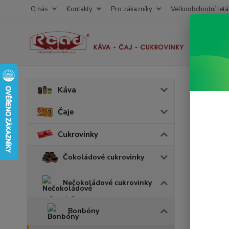
O nás
Kontakty
Pro zákazníky
Velkoobchodní letá
Úvod
C
Káva
Hari
Čaje
Cukrovinky
Akce
v 
Čokoládové cukrovinky
Nečokoládové cukrovinky
Bonbóny