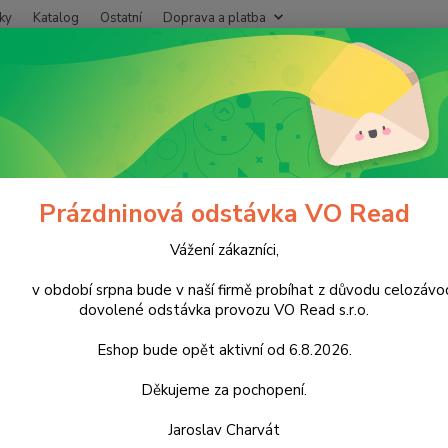
ky
Katalog
Ostatní
Doprava a platba
Nevíte
Hledat
+420
Po - P
ukrovinky
Nečokoládové cukrovinky
Bonbóny
Želatinové
Ha
bo SOUR Goldbären 80g
Prázdninová odstávka VO Read
Vážení zákazníci,
Kart
období srpna bude v naší firmě probíhat z důvodu celozávo
cena z
dovolené odstávka provozu VO Read s.r.o.
PŘÍCHUT
dextróz
Eshop bude opět aktivní od 6.8.2026.
šťávy z
regulá
Děkujeme za pochopení.
Jaroslav Charvát