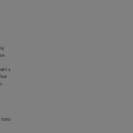
ný,
asa
rakt z
před
.,
z toho