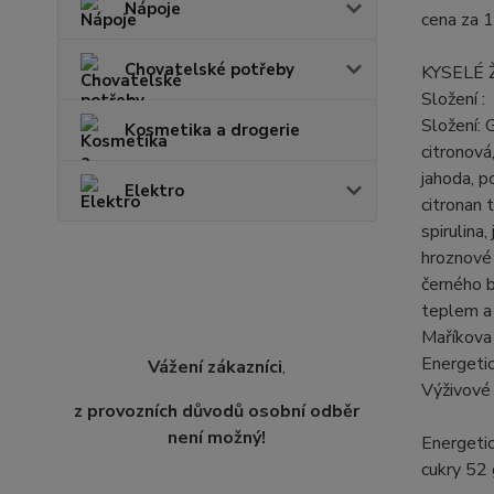
Nápoje
cena za 1
Chovatelské potřeby
KYSELÉ 
Složení :
Složení: 
Kosmetika a drogerie
citronová
jahoda, p
Elektro
citronan 
spirulina,
hroznové 
černého b
teplem a
Maříkova 
Energetic
Vážení zákazníci
,
Výživové 
z provozních důvodů osobní odběr
není možný!
Energetic
cukry 52 