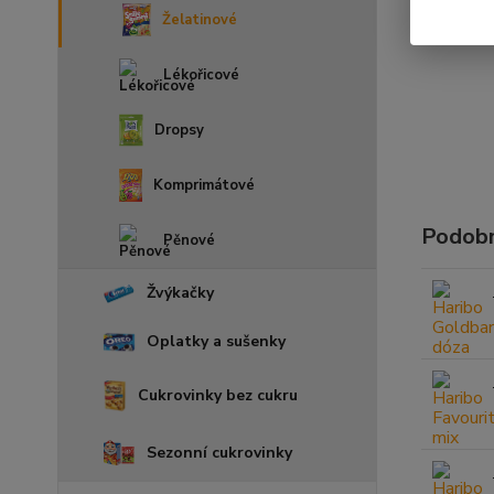
Želatinové
Lékořicové
Dropsy
Komprimátové
Podobn
Pěnové
Žvýkačky
Oplatky a sušenky
Cukrovinky bez cukru
Sezonní cukrovinky