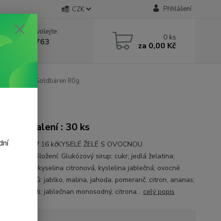
Přihlášení
CZK
 si rady? Zavolejte.
0
ks
 602 388 763
za
0,00 Kč
á 8 - 14h
ribo SOUR Goldbären 80g
onové balení : 30 ks
dní
a 1 kg je 237.16 kčKYSELÉ ŽELÉ S OVOCNOU
ÍSložení :Složení: Glukózový sirup; cukr; jedlá želatina;
a; kyseliny: kyselina citronová, kyslelina jablečná; ovocné
 koncentrátů: jablko, malina, jahoda, pomeranč, citron, ananas;
tory kyselosti: jablečnan monosodný, citrona...
celý popis