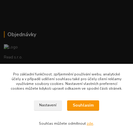
Objednávky
Read s.r.o.
Lenka Hrstková
Pro základní funkčnost, zpříjemnění používání webu, analytické
+420 602 388 763
účely a v případě udělení souhlasu také pro účely cílení reklamy
Po - Pá 8 - 14h
využíváme soubory cookies. Nastavení vlastních preferencí
cookies můžete kdykoli upravit odkazem ve spodní části stránek.
objednavky@read.cz
Souhlasím
Nastavení
Souhlas můžete odmítnout
zde
.
Vytvořeno na
Eshop-rychle.cz