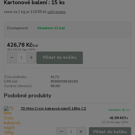
Kartonové balení : 15 ks
cena za 1 kg je 118.55 kč
celý popis
Dostupnost
Skladem 12 bal
426,78 Kč
/
bal
381,05 Kč
bez DPH
Přidat do košíku
Číslo produktu:
6172
EAN kód:
8588009826293
Vyrobce ( dovozce ):
READ
Podobné produkty
7D Mini Crois kakaová náplň 185g CZ
Skladem 40 ks
41,59 Kč
/
ks
37,13 Kč
bez DPH
Přidat do košíku