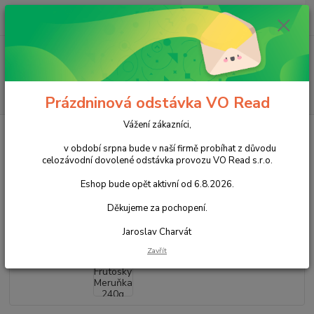
0
ks
+420 602 388 763
CZK
za
0,00 Kč
Po - Pá 8 - 14h
Menu
Hledat
Prázdninová odstávka VO Read
Vážení zákazníci,
Úvod
Trvanlivé pečivo
Frutosky Meruňka 240g cena za kartonové balení
v období srpna bude v naší firmě probíhat z důvodu
Frutosky Meruňka 240g cena za
celozávodní dovolené odstávka provozu VO Read s.r.o.
kartonové balení
Eshop bude opět aktivní od 6.8.2026.
Děkujeme za pochopení.
Akce
Jaroslav Charvát
Zavřít