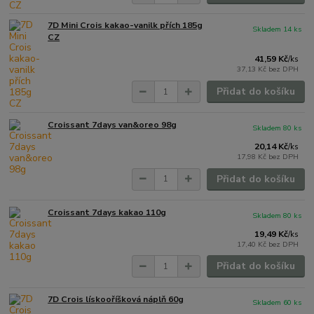
7D Mini Crois kakao-vanilk přích 185g
Skladem 14 ks
CZ
41,59 Kč
/
ks
37,13 Kč
bez DPH
Přidat do košíku
Croissant 7days van&oreo 98g
Skladem 80 ks
20,14 Kč
/
ks
17,98 Kč
bez DPH
Přidat do košíku
Croissant 7days kakao 110g
Skladem 80 ks
19,49 Kč
/
ks
17,40 Kč
bez DPH
Přidat do košíku
7D Crois lískooříšková náplň 60g
Skladem 60 ks