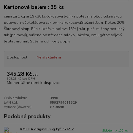
Kartonové balení : 35 ks
cena za 1 kg je 197.30 kčKokosová tyčinka polévaná bílou cukrářskou
polevou, nečokoládová cukrovinka kokosováSložení :Cukr, Kokos 20%,
Škrobový sirup, Bílá cukrářská poleva 13% [cukr, plně ztužený rostlinný
tuk (palmový), sušené odstředěné mléko, laktóza, emulgátor: sójový
lecitin, aroma], Sušené od...
celý popis
Dostupnost
Není skladem
345,28 Kč
/
bal
308,29 Kč
bez DPH
Momentálně není k dispozici
Číslo produktu:
3990
EAN kód:
8592794011529
Vyrobce ( dovozce ):
Goldfein
Podobné produkty
KOFILA originál 35g tyčinka* <
Skladem > 100 ks