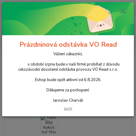
0
ks
+420 602 388 763
CZK
za
0,00 Kč
Po - Pá 8 - 14h
Menu
Hledat
Prázdninová odstávka VO Read
Vážení zákazníci,
Úvod
Cukrovinky
Čokoládové cukrovinky
Čokoládové tyčinky
Flint
Bílý kokos tyč 50g cena za kartonové balení
v období srpna bude v naší firmě probíhat z důvodu
celozávodní dovolené odstávka provozu VO Read s.r.o.
Flint Bílý kokos tyč 50g cena za
Eshop bude opět aktivní od 6.8.2026.
kartonové balení
Děkujeme za pochopení.
Akce
Jaroslav Charvát
Zavřít