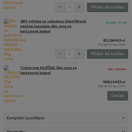
Přidat do košíku
3Bit tyčinka se sušenkou lískoříšková,
Skladem 47 bal
mléčná čokoláda 46g cena za
kartonové balení
812,96 Kč
/
bal
725,86 Kč
bez DPH
Přidat do košíku
Toblerone MLÉČNÁ 35g cena za
Není skladem
kartonové balení
558,24 Kč
/
bal
498,43 Kč
bez DPH
Detail
Kompletní specifikace