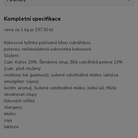
Parametry
Kompletní specifikace
cena za 1 kg je 197.30 kč
Kokosová tyčinka polévaná bílou cukrářskou
polevou, nečokoládová cukrovinka kokosová
Složení :
Cukr, Kokos 20%, Škrobový sirup, Bílá cukrářská poleva 13%
[cukr, plně ztužený
rostlinný tuk (palmový), sušené odstředěné mléko, laktóza,
emulgátor: sójový
lecitin, aroma], Sušené odstředěné mléko, Jedlá sůl, Může
obsahovat stopy
lískových oříšků
Alergeny :
mléko
soja
laktoza