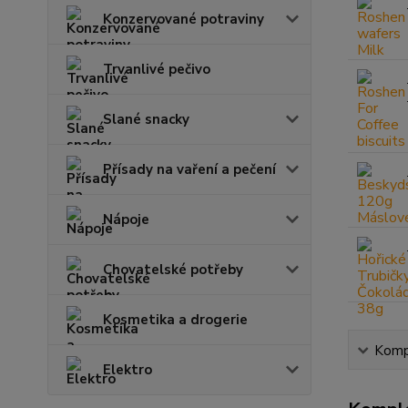
Konzervované potraviny
Trvanlivé pečivo
Slané snacky
Přísady na vaření a pečení
Nápoje
Chovatelské potřeby
Kosmetika a drogerie
Kompl
Elektro