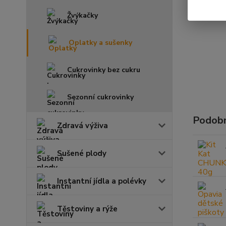
Žvýkačky
Oplatky a sušenky
Cukrovinky bez cukru
Sezonní cukrovinky
Podobn
Zdravá výživa
Sušené plody
Instantní jídla a polévky
Těstoviny a rýže