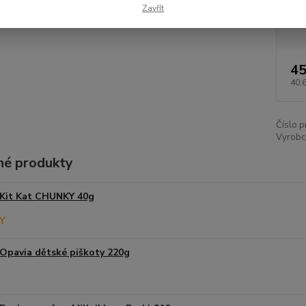
Zavřít
Dos
45
40,
Číslo p
Vyrobce
é produkty
Kit Kat CHUNKY 40g
Opavia dětské piškoty 220g