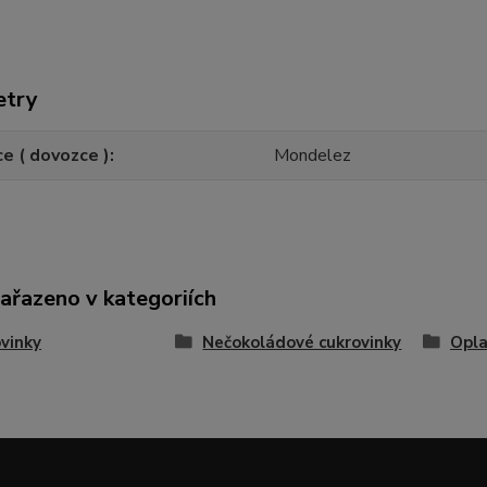
etry
e ( dovozce )
Mondelez
zařazeno v kategoriích
vinky
Nečokoládové cukrovinky
Opla