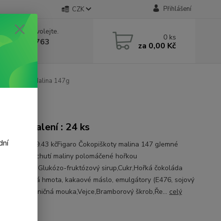
Přihlášení
CZK
 si rady? Zavolejte.
0
ks
 602 388 763
za
0,00 Kč
á 8 - 14h
okopiškoty Malina 147g
onové balení : 24 ks
dní
a 1 kg je 309.43 kčFigaro Čokopiškoty malina 147 gJemné
y s želé s příchutí maliny polomáčené hořkou
dou.Složení :Glukózo-fruktózový sirup,Cukr,Hořká čokoláda
ukr, kakaová hmota, kakaové máslo, emulgátory (E476, sojový
n), aroma],Pšeničná mouka,Vejce,Bramborový škrob,Ře...
celý