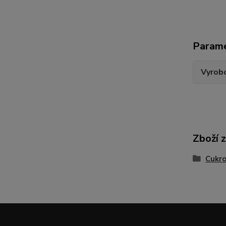
Param
Vyrobc
Zboží 
Cukro