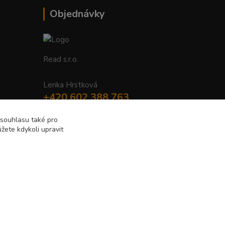
Objednávky
Read s.r.o.
Lenka Hrstková
+420 602 388 763
Po - Pá 8 - 14h
 souhlasu také pro
žete kdykoli upravit
objednavky@read.cz
Vytvořeno na
Eshop-rychle.cz