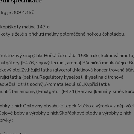
tní specifikace
 kg je 309.43 kč
okopiškoty malina 147 g
koty s želé s příchutí maliny polomáčené hořkou čokoládou.
fruktózový sirup,Cukr,Hořká čokoláda 15% [cukr, kakaová hmota
ulgátory (E476, sojový lecitin), aroma],Pšeničná mouka,Vejce,
kový olej,Zvlhčující látka (glycerol),Malinová koncentrovaná šťá
rující látka (pektin),Regulátory kyselosti (kyselina citronová,
jablečná, citrát sodný),Aromata,Jedlá sůl,Kypřící látka
uhličitan amonný),Emulgátor (E471),Barviva (karmíny, směs kar
:
robky z nich,Obiloviny obsahující lepek,Mléko a výrobky z něj (vče
Sójové boby a výrobky z nich,Skořápkové plody a výrobky z nich
rvky :