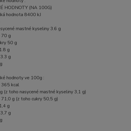
ké hodnoty :
É HODNOTY (NA 100G)
cká hodnota 8400 kJ
g
asycené mastné kyseliny 3.6 g
y 70 g
kry 50 g
1.8 g
 3.3 g
 g
cké hodnoty ve 100g :
 365 kcal
g (z toho nasycené mastné kyseliny 3,1 g)
 71,0 g (z toho cukry 50,5 g)
1,4 g
 3,7 g
 g