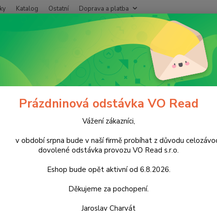
ky
Katalog
Ostatní
Doprava a platba
Nevíte
Hledat
+420
Po - P
ukrovinky
Nečokoládové cukrovinky
Oplatky a sušenky
Figaro Č
ro Čokopiškoty Malina 147g
Prázdninová odstávka VO Read
Vážení zákazníci,
Kart
období srpna bude v naší firmě probíhat z důvodu celozávo
cena z
dovolené odstávka provozu VO Read s.r.o.
piškot
čokolá
Eshop bude opět aktivní od 6.8.2026.
15% [c
leciti
Děkujeme za pochopení.
popis
Jaroslav Charvát