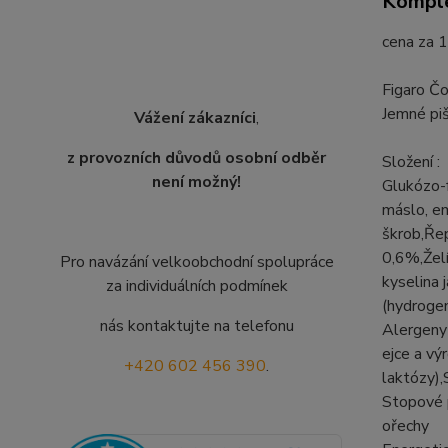
Komple
cena za 1
Figaro Č
Jemné piš
Vážení zákazníci
,
z provozních důvodů osobní odběr
Složení :
není možný!
Glukózo-
máslo, em
škrob,Řep
0,6%,Želí
Pro navázání velkoobchodní spolupráce
kyselina 
za individuálních podmínek
(hydrogen
nás kontaktujte na telefonu
Alergeny 
ejce a vý
+420 602 456 390
.
laktózy),
Stopové p
ořechy