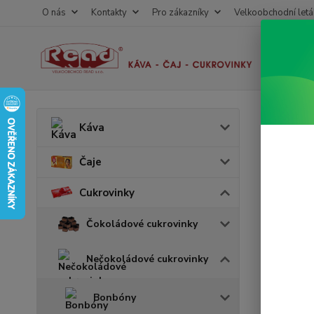
O nás
Kontakty
Pro zákazníky
Velkoobchodní letá
Úvod
C
Káva
Figa
Čaje
Akce
Cukrovinky
v 
Čokoládové cukrovinky
Nečokoládové cukrovinky
Bonbóny