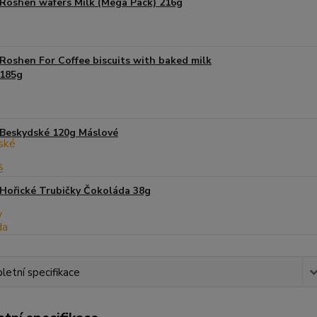
Roshen wafers Milk (Mega Pack) 216g
Roshen For Coffee biscuits with baked milk
185g
Beskydské 120g Máslové
Hořické Trubičky Čokoláda 38g
etní specifikace