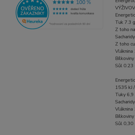
Energetic
VÝŽIVOV
Energeti
Tuk 7.3 
Z toho n
Sacharid
Z toho cu
Vláknina 
Bílkoviny
Sůl 0.23
Energeti
1535 kJ /
Tuky 6,9 
Sacharidy
Vláknina 
Bílkoviny
Sůl 0,30