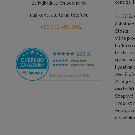
cena za 1
za individuálních podmínek
nás kontaktujte na telefonu
Dražé čok
čokoládě
+420 602 456 390
.
Složení :
višně pro
hořká čo
lecitin, a
guma, suk
kyselina 
Země pův
Alergeny 
oxid siřič
Stopové p
Produkt m
Energetic
neuvádíme