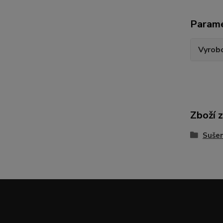
Param
Vyrobc
Zboží 
Sušen