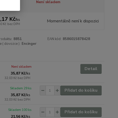
tupnost
Není skladem
,17 Kč
/
ks
Momentálně není k dispozici
40 Kč
bez DPH
roduktu:
8851
EAN kód:
8586015878428
 ( dovozce ):
Encinger
Není skladem
Detail
35,87 Kč
/
ks
32,03 Kč
bez DPH
Skladem 29 ks
Přidat do košíku
35,87 Kč
/
ks
32,03 Kč
bez DPH
Skladem 100 ks
Přidat do košíku
21,56 Kč
/
ks