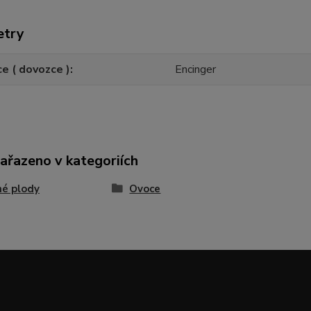
etry
e ( dovozce )
Encinger
zařazeno v kategoriích
é plody
Ovoce