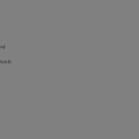
ový
losti: