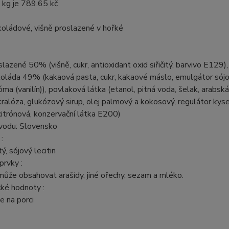
 kg je 789.65 kč
oládové, višně proslazené v hořké
slazené 50% (višně, cukr, antioxidant oxid siřičitý, barvivo E129),
koláda 49% (kakaová pasta, cukr, kakaové máslo, emulgátor sój
róma (vanilín)), povlaková látka (etanol, pitná voda, šelak, arabská
ralóza, glukózový sirup, olej palmový a kokosový, regulátor kyse
citrónová, konzervační látka E200)
odu: Slovensko
:
itý, sójový lecitin
rvky :
ůže obsahovat arašídy, jiné ořechy, sezam a mléko.
ké hodnoty :
 na porci