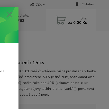
Přihlášení
CZK
 si rady? Zavolejte.
0
ks
 602 388 763
za
0,00 Kč
á 8 - 14h
onové balení : 15 ks
dní
a 1 kg je 789.65 kčDražé čokoládové, višně proslazené v hořké
děSložení :višně proslazené 50% (višně, cukr, antioxidant oxid
ý, barvivo E129), hořká čokoláda 49% (kakaová pasta, cukr,
é máslo, emulgátor sójový lecitin, aróma (vanilín)), povlaková
etanol, pitná voda, š...
celý popis