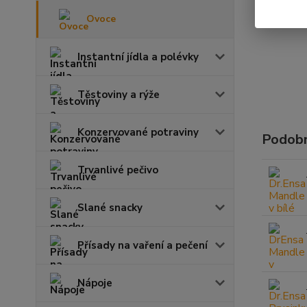
Ovoce
Instantní jídla a polévky
Těstoviny a rýže
Konzervované potraviny
Podobn
Trvanlivé pečivo
Slané snacky
Přísady na vaření a pečení
Nápoje