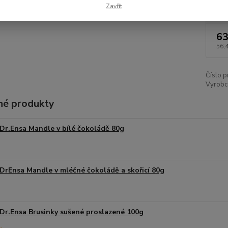
Dos
Zavřít
63
56,
Číslo p
Vyrobce
é produkty
Dr.Ensa Mandle v bílé čokoládě 80g
DrEnsa Mandle v mléčné čokoládě a skořicí 80g
Dr.Ensa Brusinky sušené proslazené 100g