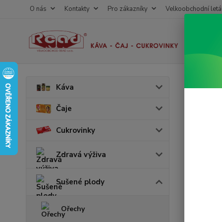
O nás
Kontakty
Pro zákazníky
Velkoobchodní letá
Úvod
S
Káva
Dr.E
Čaje
Cukrovinky
Akce
v 
Zdravá výživa
Sušené plody
Ořechy