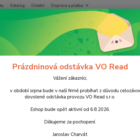
ky
Katalog
Ostatní
Doprava a platba
Nevíte
Hledat
+420
Po - P
ušené plody
Ovoce
Dr.Ensa Maliny v bílé čokoládě 80g
nsa Maliny v bílé čokoládě 80g
Prázdninová odstávka VO Read
Vážení zákazníci,
Kart
období srpna bude v naší firmě probíhat z důvodu celozávo
cena z
dovolené odstávka provozu VO Read s.r.o.
čokolá
siřičit
Eshop bude opět aktivní od 6.8.2026.
kakaov
látka (
Děkujeme za pochopení.
Jaroslav Charvát