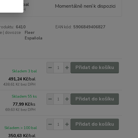
9,04 Kč
/
bal
Momentálně není k dispozici
,93 Kč
bez DPH
roduktu:
6410
EAN kód:
5906849406827
e ( dovozce
Fleer
Espaňola
Přidat do košíku
Skladem 3 bal
491,24 Kč
/
bal
438,61 Kč
bez DPH
Skladem 55 ks
Přidat do košíku
77,99 Kč
/
ks
69,63 Kč
bez DPH
Přidat do košíku
Skladem > 100 bal
350,63 Kč
/
bal