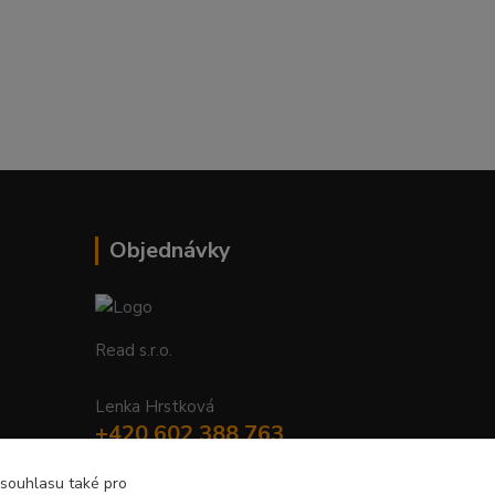
Objednávky
Read s.r.o.
Lenka Hrstková
+420 602 388 763
Po - Pá 8 - 14h
 souhlasu také pro