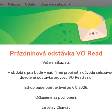
ky
Katalog
Ostatní
Doprava a platba
Nevíte
Hledat
+420
Po - P
ukrovinky
Nečokoládové cukrovinky
Žvýkačky
Donald - Bubble 
ld - Bubble gum 5pack - náhodn
Prázdninová odstávka VO Read
onové balení
Vážení zákazníci,
období srpna bude v naší firmě probíhat z důvodu celozávo
Kart
dovolené odstávka provozu VO Read s.r.o.
cena z
Eshop bude opět aktivní od 6.8.2026.
Děkujeme za pochopení.
Dos
Jaroslav Charvát