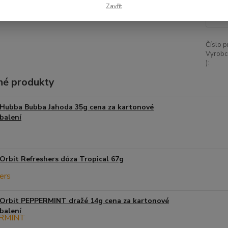
30
Zavřít
275
Číslo p
Vyrobc
):
é produkty
Hubba Bubba Jahoda 35g cena za kartonové
balení
Orbit Refreshers dóza Tropical 67g
Orbit PEPPERMINT dražé 14g cena za kartonové
balení