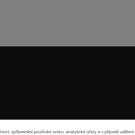
čnost, zpříjemnění používání webu, analytické účely a v případě udělení