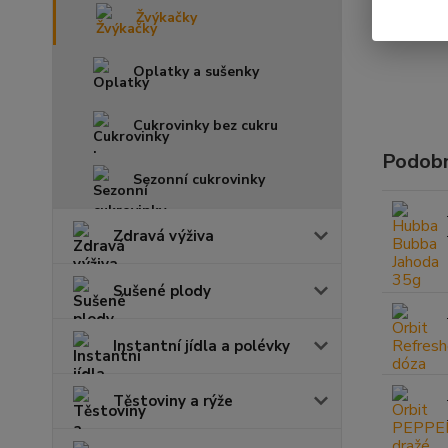
Žvýkačky
Oplatky a sušenky
Cukrovinky bez cukru
Podobn
Sezonní cukrovinky
Zdravá výživa
Sušené plody
Instantní jídla a polévky
Těstoviny a rýže