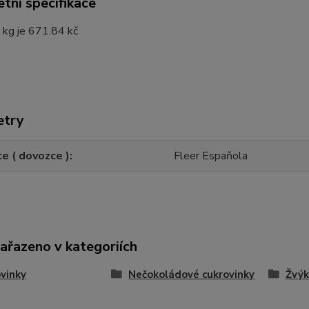
tní specifikace
 kg je 671.84 kč
etry
e ( dovozce )
Fleer Espaňola
zařazeno v kategoriích
vinky
Nečokoládové cukrovinky
Žvýk