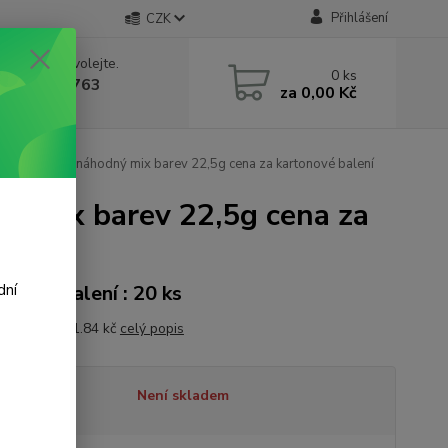
Přihlášení
CZK
 si rady? Zavolejte.
0
ks
 602 388 763
za
0,00 Kč
á 8 - 14h
gum 5pack - náhodný mix barev 22,5g cena za kartonové balení
ý mix barev 22,5g cena za
dní
onové balení : 20 ks
a 1 kg je 671.84 kč
celý popis
tupnost
Není skladem