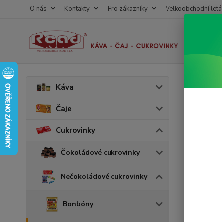
O nás
Kontakty
Pro zákazníky
Velkoobchodní letá
Úvod
C
Káva
Dona
Čaje
kart
Cukrovinky
v 
Akce
Čokoládové cukrovinky
Nečokoládové cukrovinky
Bonbóny