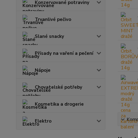
Konzervované potraviny
Trvanlivé pečivo
Slané snacky
Přísady na vaření a pečení
Nápoje
Chovatelské potřeby
Kosmetika a drogerie
Kompl
Elektro