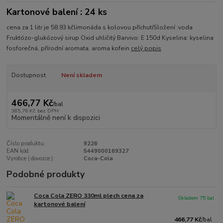
Kartonové balení : 24 ks
cena za 1 litr je 58.93 kčlimonáda s kolovou příchutíSložení :voda
Fruktózo-glukózový sirup Oxid uhličitý Barvivo: E 150d Kyselina: kyselina
fosforečná, přírodní aromata, aroma kofein
celý popis
Dostupnost
Není skladem
466,77 Kč
/
bal
385,76 Kč
bez DPH
Momentálně není k dispozici
Číslo produktu:
9226
EAN kód:
5449000169327
Vyrobce ( dovozce ):
Coca-Cola
Podobné produkty
Coca Cola ZERO 330ml plech cena za
Skladem 75 bal
kartonové balení
466,77 Kč
/
bal