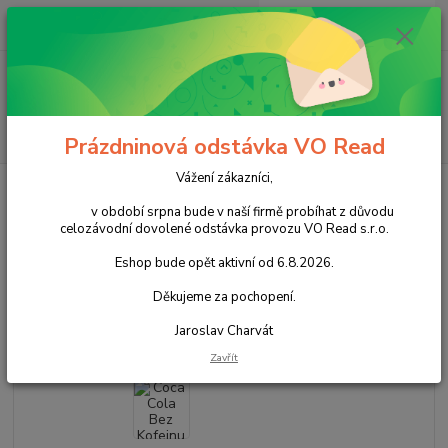
0
ks
+420 602 388 763
CZK
za
0,00 Kč
Po - Pá 8 - 14h
Menu
Hledat
Prázdninová odstávka VO Read
Vážení zákazníci,
Úvod
Nápoje
Nealkoholické nápoje
Limonády a vody
Coca Cola
Bez Kofeinu 330ml pl cena za kartonové balení
v období srpna bude v naší firmě probíhat z důvodu
celozávodní dovolené odstávka provozu VO Read s.r.o.
Coca Cola Bez Kofeinu 330ml pl
Eshop bude opět aktivní od 6.8.2026.
cena za kartonové balení
Děkujeme za pochopení.
Akce
Jaroslav Charvát
Zavřít