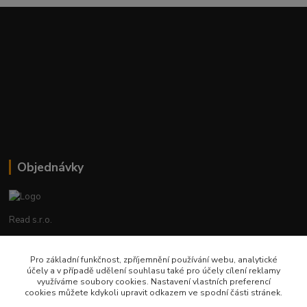
Objednávky
Read s.r.o.
Lenka Hrstková
Pro základní funkčnost, zpříjemnění používání webu, analytické
+420 602 388 763
účely a v případě udělení souhlasu také pro účely cílení reklamy
Po - Pá 8 - 14h
využíváme soubory cookies. Nastavení vlastních preferencí
cookies můžete kdykoli upravit odkazem ve spodní části stránek.
objednavky@read.cz