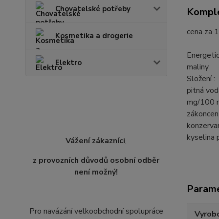
Chovatelské potřeby
Komple
cena za 1
Kosmetika a drogerie
Energetic
Elektro
maliny
Složení :
pitná voda
mg/100 ml
zákoncent
konzervan
kyselina 
Vážení zákazníci
,
z provozních důvodů osobní odběr
není možný!
Param
Pro navázání velkoobchodní spolupráce
Vyrobc