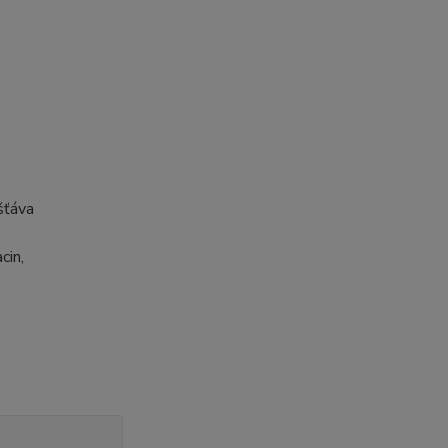
šťáva
cin,