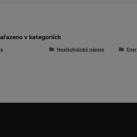
zařazeno v kategoriích
je
Nealkoholické nápoje
Ener