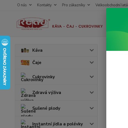
O nás
Kontakty
Pro zákazníky
Velkoobchodní letá
Úvod
N
Káva
Big 
Čaje
Akce
Cukrovinky
v 
Zdravá výživa
Sušené plody
Instantní jídla a polévky