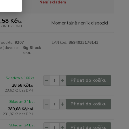
tupnost
Není skladem
,58 Kč
/
ks
Momentálně není k dispozici
62 Kč
bez DPH
roduktu:
9207
EAN kód:
8594033176143
e ( dovozce
Big Shock
s.r.o.
Skladem > 100 ks
Přidat do košíku
28,58 Kč
/
ks
23,62 Kč
bez DPH
Skladem 24 bal
Přidat do košíku
280,68 Kč
/
bal
231,97 Kč
bez DPH
Skladem 24 bal
Přidat do košíku