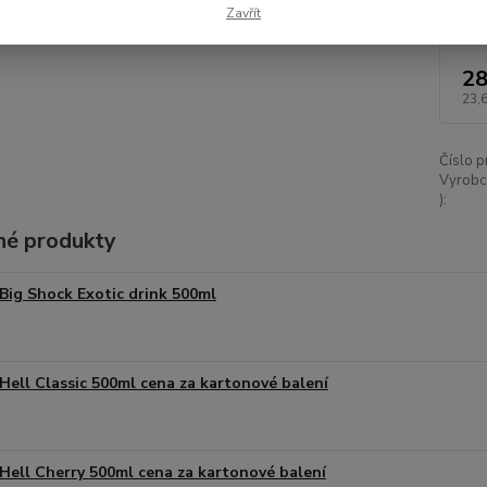
Dos
Zavřít
28
23,
Číslo p
Vyrobc
):
é produkty
Big Shock Exotic drink 500ml
Hell Classic 500ml cena za kartonové balení
Hell Cherry 500ml cena za kartonové balení