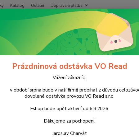
ky
Katalog
Ostatní
Doprava a platba
Nevíte
Hledat
+420
Po - P
ápoje
Nealkoholické nápoje
Energetické
Big Shock Berries 500
Shock Berries 500ml
Prázdninová odstávka VO Read
Vážení zákazníci,
Kart
období srpna bude v naší firmě probíhat z důvodu celozávo
cena za
dovolené odstávka provozu VO Read s.r.o.
a malin
uhličit
Eshop bude opět aktivní od 6.8.2026.
koncen
zákonc
Děkujeme za pochopení.
Jaroslav Charvát