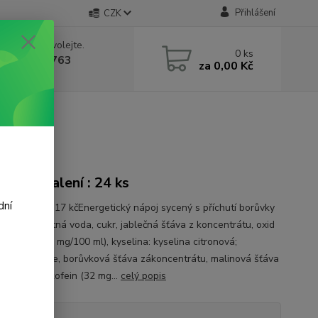
Přihlášení
CZK
 si rady? Zavolejte.
0
ks
 602 388 763
za
0,00 Kč
á 8 - 14h
ml
onové balení : 24 ks
dní
 1 litr je 57.17 kčEnergetický nápoj sycený s příchutí borůvky
ySložení :pitná voda, cukr, jablečná šťáva z koncentrátu, oxid
ý, taurin (400 mg/100 ml), kyselina: kyselina citronová;
trát zámrkve, borůvková šťáva zákoncentrátu, malinová šťáva
entrátu, kokofein (32 mg...
celý popis