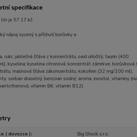
tní specifikace
 litr je 57.17 kč
ký nápoj sycený s příchutí borůvky a
, cukr, jablečná šťáva z koncentrátu, oxid uhličitý, taurin (400
), kyselina: kyselina citronová; koncentrát zámrkve, borůvková 
rátu, malinová šťáva zákoncentrátu, kokofein (32 mg/100 ml),
ty: sorban draselný, benzoan sodný; aroma, inositol, vitaminy (nia
pantothenová, vitamin B6, vitamin B12).
etry
e ( dovozce )
Big Shock s.r.o.