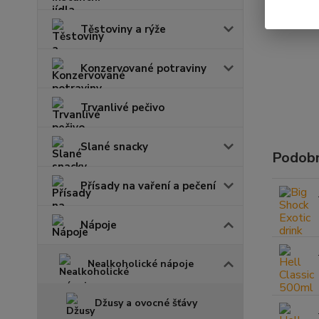
Těstoviny a rýže
Konzervované potraviny
Trvanlivé pečivo
Slané snacky
Podobn
Přísady na vaření a pečení
Nápoje
Nealkoholické nápoje
Džusy a ovocné šťávy